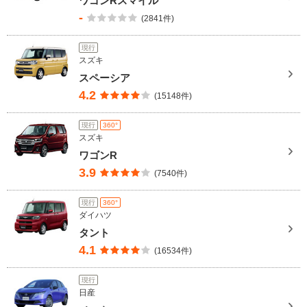
ワゴンRスマイル
-
(2841件)
現行
スズキ
スペーシア
4.2
(15148件)
現行
360°
スズキ
ワゴンR
3.9
(7540件)
現行
360°
ダイハツ
タント
4.1
(16534件)
現行
日産