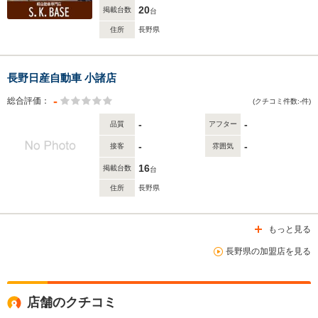
20
掲載台数
台
住所
長野県
長野日産自動車 小諸店
-
総合評価：
(クチコミ件数:-件)
-
-
品質
アフター
-
-
接客
雰囲気
16
掲載台数
台
住所
長野県
もっと見る
長野県の加盟店を見る
店舗のクチコミ