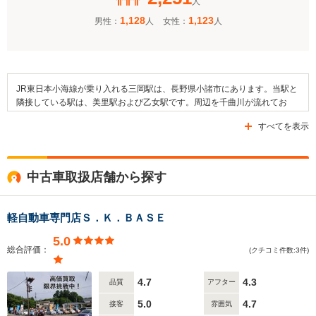
人
1,128
1,123
男性：
人
女性：
人
JR東日本小海線が乗り入れる三岡駅は、長野県小諸市にあります。当駅と
隣接している駅は、美里駅および乙女駅です。周辺を千曲川が流れてお
り、県道137号線・県道139号線・国道141号線といった道路が整備されて
すべてを表示
います。近隣には「三岡駅」停留所や「小岩井整形外科」停留所が設置さ
れており、小諸市の運行するバスを利用することが可能です。駅の周辺は
田畑や住宅地が多く見られ、乙女湖公園や小諸市文化センター、南城公園
といった施設が存在しています。また、小諸市立美南ガ丘小学校や小諸東
中古車取扱店舗から探す
中学校、小諸市立東小学校などの教育施設も近隣に設けられています。
軽自動車専門店Ｓ．Ｋ．ＢＡＳＥ
5.0
総合評価：
(クチコミ件数:3件)
4.7
4.3
品質
アフター
5.0
4.7
接客
雰囲気