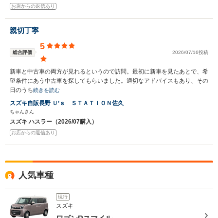
お店からの返信あり
親切丁寧
5
総合評価
2026/07/16投稿
新車と中古車の両方が見れるというので訪問。最初に新車を見たあとで、希
望条件にあう中古車を探してもらいました。適切なアドバイスもあり、その
日のうち
続きを読む
スズキ自販長野 Ｕ’ｓ ＳＴＡＴＩＯＮ佐久
ちゃんさん
スズキ ハスラー（2026/07購入）
お店からの返信あり
人気車種
現行
スズキ