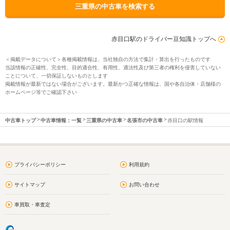
三重県の中古車を検索する
赤目口駅のドライバー豆知識トップへ
＜掲載データについて＞各種掲載情報は、当社独自の方法で集計・算出を行ったものです
当該情報の正確性、完全性、目的適合性、有用性、適法性及び第三者の権利を侵害していない
ことについて、一切保証しないものとします
掲載情報が最新ではない場合がございます。最新かつ正確な情報は、国や各自治体・店舗様の
ホームページ等でご確認下さい
中古車トップ
中古車情報：一覧
三重県の中古車
名張市の中古車
赤目口の駅情報
プライバシーポリシー
利用規約
サイトマップ
お問い合わせ
車買取・車査定