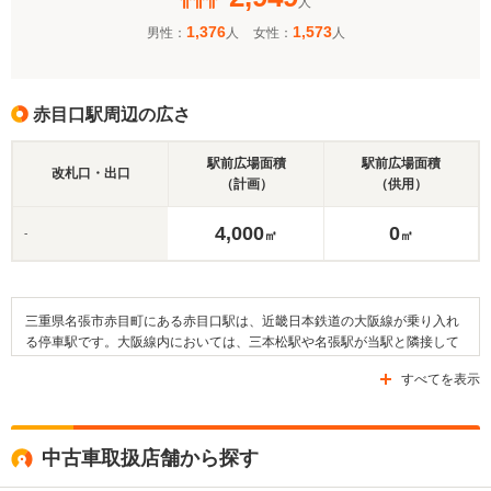
人
1,376
1,573
男性：
人
女性：
人
赤目口駅周辺の広さ
駅前広場面積
駅前広場面積
改札口・出口
（計画）
（供用）
4,000
0
-
㎡
㎡
三重県名張市赤目町にある赤目口駅は、近畿日本鉄道の大阪線が乗り入れ
る停車駅です。大阪線内においては、三本松駅や名張駅が当駅と隣接して
いる駅になります。そして、近隣には住宅や田畑が見られ、森林が広がっ
すべてを表示
ています。また、駅の周辺には滝川郵便局や新川公園、一ノ井教育集会
所・児童館などが設けられているほか、名張市立錦生赤目小学校や名張市
立赤目中学校などの教育施設もあります。さらに、常蓮寺や八幡神社、相
楽神社などの寺社も建てられています。なお、交通面については県道543
中古車取扱店舗から探す
号線や県道567号線などの道路が通っています。