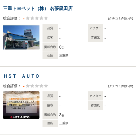
三重トヨペット（株） 名張黒田店
-
総合評価：
(クチコミ件数:-件)
-
-
品質
アフター
-
-
接客
雰囲気
0
掲載台数
台
住所
三重県
ＨＳＴ ＡＵＴＯ
-
総合評価：
(クチコミ件数:-件)
-
-
品質
アフター
-
-
接客
雰囲気
3
掲載台数
台
住所
三重県