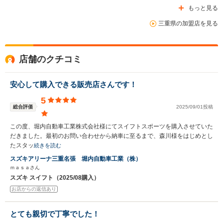
もっと見る
三重県の加盟店を見る
店舗のクチコミ
安心して購入できる販売店さんです！
5
総合評価
2025/09/01投稿
この度、堀内自動車工業株式会社様にてスイフトスポーツを購入させていた
だきました。最初のお問い合わせから納車に至るまで、森川様をはじめとし
たスタッ
続きを読む
スズキアリーナ三重名張 堀内自動車工業（株）
ｍａｓａさん
スズキ スイフト（2025/08購入）
お店からの返信あり
とても親切で丁寧でした！