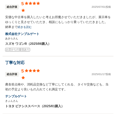
5
総合評価
2025/07/01投稿
安価な中古車を購入したいと考えお邪魔させていただきましたが、展示車を
ゆっくりと見させていただき、相談にもしっかり乗っていただきました。
納車まで
続きを読む
株式会社テンプルゲート
あきらさん
スズキ ワゴンR（2025/06購入）
お店からの返信あり
丁寧な対応
5
総合評価
2025/01/17投稿
農舎前点検や、消耗品交換など丁寧にしてくれる、 タイヤ交換なども、当
初の予定より良いもの入れてくれ満足です。
テンプルゲート
きょんさん
トヨタ ピクシススペース（2025/01購入）