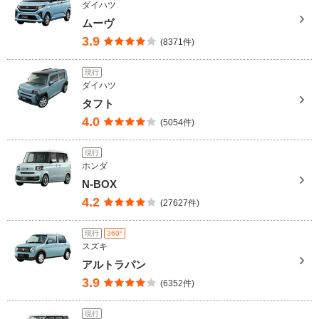
ダイハツ
ムーヴ
3.9
(8371件)
現行
ダイハツ
タフト
4.0
(5054件)
現行
ホンダ
N-BOX
4.2
(27627件)
現行
360°
スズキ
アルトラパン
3.9
(6352件)
現行