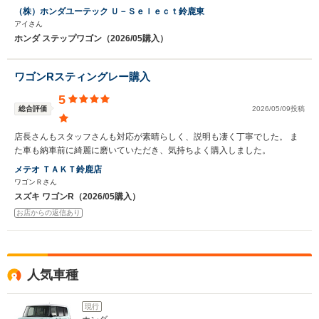
（株）ホンダユーテック Ｕ－Ｓｅｌｅｃｔ鈴鹿東
アイさん
ホンダ ステップワゴン（2026/05購入）
ワゴンRスティングレー購入
5
総合評価
2026/05/09投稿
店長さんもスタッフさんも対応が素晴らしく、説明も凄く丁寧でした。 ま
た車も納車前に綺麗に磨いていただき、気持ちよく購入しました。
メテオ ＴＡＫＴ鈴鹿店
ワゴンＲさん
スズキ ワゴンR（2026/05購入）
お店からの返信あり
人気車種
現行