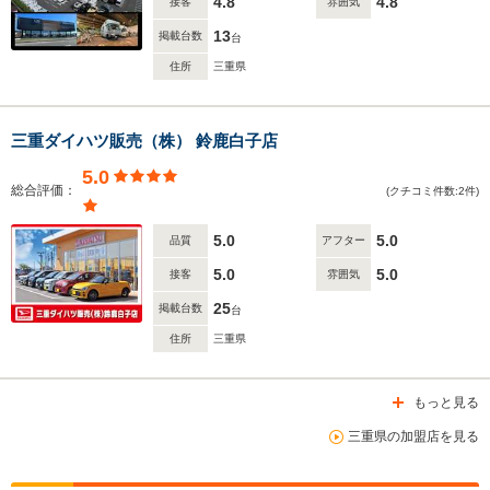
4.8
4.8
接客
雰囲気
13
掲載台数
台
住所
三重県
三重ダイハツ販売（株） 鈴鹿白子店
5.0
総合評価：
(クチコミ件数:2件)
5.0
5.0
品質
アフター
5.0
5.0
接客
雰囲気
25
掲載台数
台
住所
三重県
もっと見る
三重県の加盟店を見る