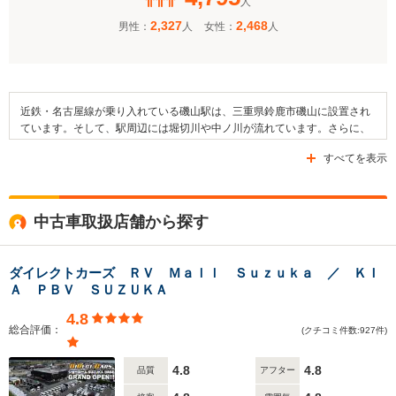
人
2,327
2,468
男性：
人
女性：
人
近鉄・名古屋線が乗り入れている磯山駅は、三重県鈴鹿市磯山に設置され
ています。そして、駅周辺には堀切川や中ノ川が流れています。さらに、
近隣には鈴鹿市立鼓ヶ浦小学校や鈴鹿市立栄小学校、鈴鹿市立鼓ケ浦中学
すべてを表示
校といった教育施設が設けられているほか、いそやま保育園や鼓ケ浦保育
園、八幡神社などがあります。また、駅周辺の交通面には国道23号線や県
道54号線などの道路が整備されています。なお、周辺には「東千里北」停
留所が設置されており、津市の運行しているバスを利用することが可能に
中古車取扱店舗から探す
なっています。
ダイレクトカーズ ＲＶ Ｍａｌｌ Ｓｕｚｕｋａ ／ ＫＩ
Ａ ＰＢＶ ＳＵＺＵＫＡ
4.8
総合評価：
(クチコミ件数:927件)
4.8
4.8
品質
アフター