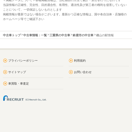
＜掲載データについて＞各種掲載情報は、当社独自の方法で集計・算出を行ったものです
当該情報の正確性、完全性、目的適合性、有用性、適法性及び第三者の権利を侵害していない
ことについて、一切保証しないものとします
掲載情報が最新ではない場合がございます。最新かつ正確な情報は、国や各自治体・店舗様の
ホームページ等でご確認下さい
中古車トップ
中古車情報：一覧
三重県の中古車
鈴鹿市の中古車
磯山の駅情報
プライバシーポリシー
利用規約
サイトマップ
お問い合わせ
車買取・車査定