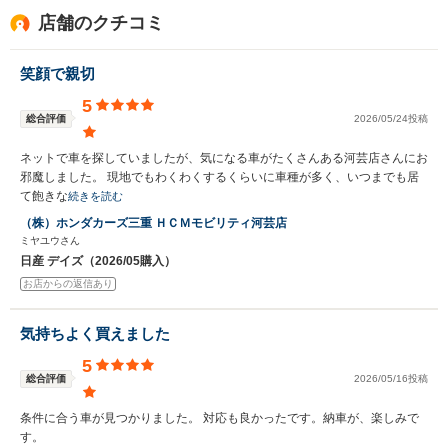
店舗のクチコミ
笑顔で親切
5
総合評価
2026/05/24投稿
ネットで車を探していましたが、気になる車がたくさんある河芸店さんにお
邪魔しました。 現地でもわくわくするくらいに車種が多く、いつまでも居
て飽きな
続きを読む
（株）ホンダカーズ三重 ＨＣＭモビリティ河芸店
ミヤユウさん
日産 デイズ（2026/05購入）
お店からの返信あり
気持ちよく買えました
5
総合評価
2026/05/16投稿
条件に合う車が見つかりました。 対応も良かったです。納車が、楽しみで
す。