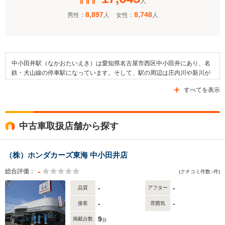
人
8,897
8,748
男性：
人
女性：
人
中小田井駅（なかおたいえき）は愛知県名古屋市西区中小田井にあり、名
鉄・犬山線の停車駅になっています。そして、駅の周辺は庄内川や新川が
流れる住宅地になっています。さらに、名古屋市立中小田井小学校や善光
すべてを表示
寺別院幼稚園、清須市立古城小学校などの教育施設があるほか、中小田井
コミュニティセンターや中小田井公園、庄内緑地公園などの施設も設けら
れています。また、東雲寺や星神社、大聖院などの寺社も建てられていま
す。なお、近隣で利用可能な主要道路としては、国道22号線や県道59号
中古車取扱店舗から探す
線、県道163号線などを挙げることができます。
（株）ホンダカーズ東海 中小田井店
-
総合評価：
(クチコミ件数:-件)
-
-
品質
アフター
-
-
接客
雰囲気
9
掲載台数
台