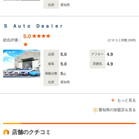
住所
愛知県
Ｓ Ａｕｔｏ Ｄｅａｌｅｒ
5.0
総合評価：
(クチコミ件数:29件)
5.0
4.9
品質
アフター
5.0
4.9
接客
雰囲気
5
掲載台数
台
住所
愛知県
もっと見る
愛知県の加盟店を見る
店舗のクチコミ