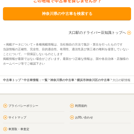
神奈川県の中古車を検索する
大口駅のドライバー豆知識トップへ
＜掲載データについて＞各種掲載情報は、当社独自の方法で集計・算出を行ったものです
当該情報の正確性、完全性、目的適合性、有用性、適法性及び第三者の権利を侵害していない
ことについて、一切保証しないものとします
掲載情報が最新ではない場合がございます。最新かつ正確な情報は、国や各自治体・店舗様の
ホームページ等でご確認下さい
中古車トップ
中古車情報：一覧
神奈川県の中古車
横浜市神奈川区の中古車
大口の駅情報
プライバシーポリシー
利用規約
サイトマップ
お問い合わせ
車買取・車査定