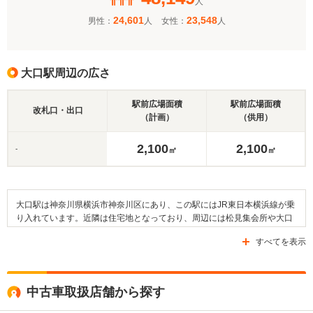
人
24,601
23,548
男性：
人
女性：
人
大口駅周辺の広さ
駅前広場面積
駅前広場面積
改札口・出口
（計画）
（供用）
2,100
2,100
-
㎡
㎡
大口駅は神奈川県横浜市神奈川区にあり、この駅にはJR東日本横浜線が乗
り入れています。近隣は住宅地となっており、周辺には松見集会所や大口
駅前郵便局、あるいは松見保育園などの施設があります。また、周辺に存
すべてを表示
在する医療機関としては大口東総合病院や仁恵病院、古川病院などが挙げ
られます。そのほか、横浜創英中学・高等学校や横浜市立浦島丘中学校、
横浜市立浦島小学校といった教育施設があり、寺尾の丘公園などの公園も
周囲にあります。交通面においては、国道1号線や県道2号線、県道111号
中古車取扱店舗から探す
線といった道路が近隣エリアの主要道路にあたります。