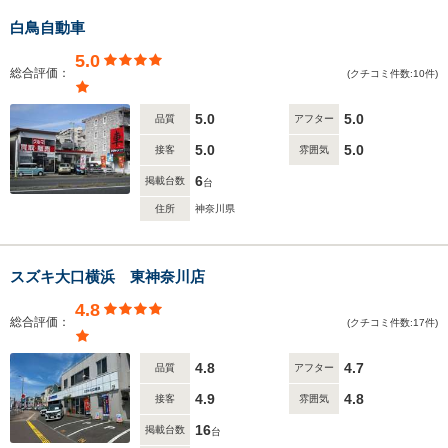
白鳥自動車
5.0
総合評価：
(クチコミ件数:10件)
5.0
5.0
品質
アフター
5.0
5.0
接客
雰囲気
6
掲載台数
台
住所
神奈川県
スズキ大口横浜 東神奈川店
4.8
総合評価：
(クチコミ件数:17件)
4.8
4.7
品質
アフター
4.9
4.8
接客
雰囲気
16
掲載台数
台