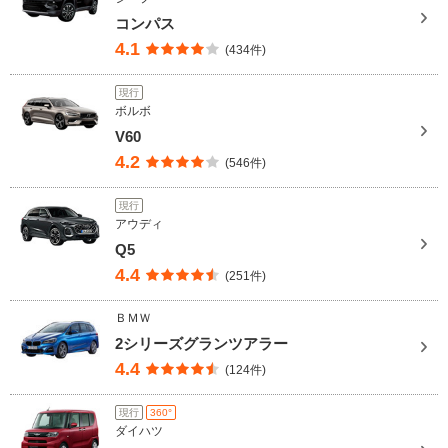
コンパス
4.1
(434件)
現行
ボルボ
V60
4.2
(546件)
現行
アウディ
Q5
4.4
(251件)
ＢＭＷ
2シリーズグランツアラー
4.4
(124件)
現行
360°
ダイハツ