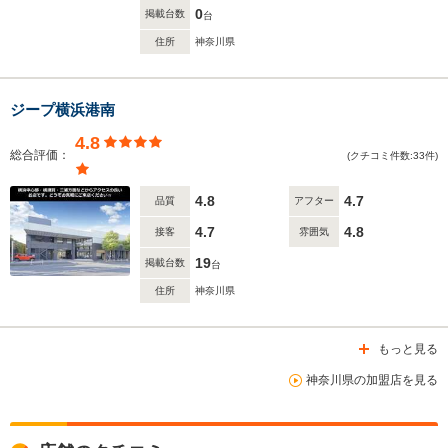
0
掲載台数
台
住所
神奈川県
ジープ横浜港南
4.8
総合評価：
(クチコミ件数:33件)
4.8
4.7
品質
アフター
4.7
4.8
接客
雰囲気
19
掲載台数
台
住所
神奈川県
もっと見る
神奈川県の加盟店を見る