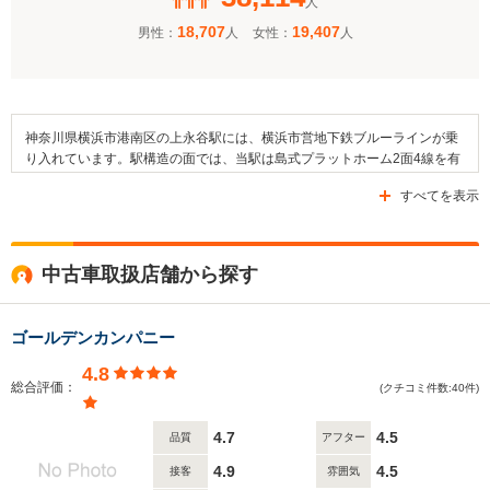
人
18,707
19,407
男性：
人
女性：
人
神奈川県横浜市港南区の上永谷駅には、横浜市営地下鉄ブルーラインが乗
り入れています。駅構造の面では、当駅は島式プラットホーム2面4線を有
する高架駅であり、下永谷駅及び港南中央駅とブルーラインにおいて隣接
すべてを表示
しています。駅の周辺は住宅地が広がっており、県道22号線や県道21号線
といった公道が整備されています。近隣には横浜市立丸山台小学校、横浜
市立永野小学校や南高等学校附属中学校といった教育施設が存在します。
また、港南図書館や横浜港南二郵便局などの公共施設や、医療機関である
中古車取扱店舗から探す
神奈川県立こども医療センターが近郊にあります。
ゴールデンカンパニー
4.8
総合評価：
(クチコミ件数:40件)
4.7
4.5
品質
アフター
4.9
4.5
接客
雰囲気