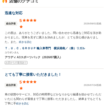
店舗のクチコミ
迅速な対応
5
総合評価
2026/08/01投稿
この度は、ありがとうございました。問い合わせから迅速なご対応を頂き助
かりました。現車を見ずに購入を決めましたが、とても安心感がありまし
た。また、
続きを読む
Ｔ．Ｕ．Ｃ．ＧＲＯＵＰ 輸入車専門 横浜港南／（株）リガル
ユウポンさん
アウディ A3スポーツバック（2026/07購入）
お店からの返信あり
とても丁寧に接客いただきました！
5
総合評価
2026/07/24投稿
車の状態やサービス、対応の時間帯などかなりかなり融通を効かせていただ
いたにも関わらず最後まで丁寧に接客いただきましたし、納車までもとても
丁寧に手
続きを読む