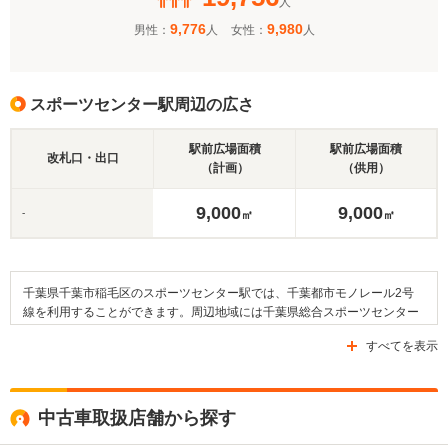
人
9,776
9,980
男性：
人
女性：
人
スポーツセンター駅周辺の広さ
駅前広場面積
駅前広場面積
改札口・出口
（計画）
（供用）
9,000
9,000
-
㎡
㎡
千葉県千葉市稲毛区のスポーツセンター駅では、千葉都市モノレール2号
線を利用することができます。周辺地域には千葉県総合スポーツセンター
やみつわ台総合病院、あるいは園生ケ丘公園などの各種施設が存在しま
すべてを表示
す。そのほか、近隣にある教育施設としては、あやめ台幼稚園や千葉市立
あやめ台小学校なども挙げることができ、駅から徒歩40分ほどのところに
長沼コミュニティセンターがあります。また、この駅の周辺においては国
道16号線などの道路が整備されており、近隣に設置された「スポーツセン
中古車取扱店舗から探す
ター駅」停留所から京成バスを利用することが可能です。