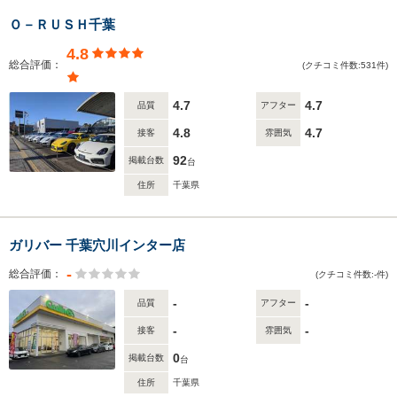
Ｏ－ＲＵＳＨ千葉
4.8
総合評価：
(クチコミ件数:531件)
4.7
4.7
品質
アフター
4.8
4.7
接客
雰囲気
92
掲載台数
台
住所
千葉県
ガリバー 千葉穴川インター店
-
総合評価：
(クチコミ件数:-件)
-
-
品質
アフター
-
-
接客
雰囲気
0
掲載台数
台
住所
千葉県