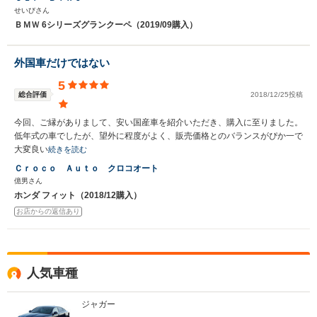
せいびさん
ＢＭＷ 6シリーズグランクーペ（2019/09購入）
外国車だけではない
5
総合評価
2018/12/25投稿
今回、ご縁がありまして、安い国産車を紹介いただき、購入に至りました。
低年式の車でしたが、望外に程度がよく、販売価格とのバランスがぴか一で
大変良い
続きを読む
Ｃｒｏｃｏ Ａｕｔｏ クロコオート
億男さん
ホンダ フィット（2018/12購入）
お店からの返信あり
人気車種
ジャガー