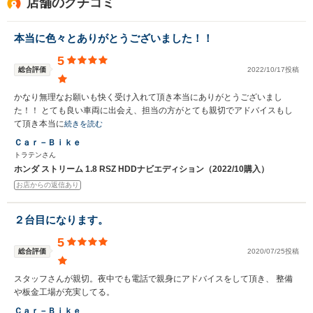
店舗のクチコミ
本当に色々とありがとうございました！！
5
総合評価
2022/10/17投稿
かなり無理なお願いも快く受け入れて頂き本当にありがとうございまし
た！！ とても良い車両に出会え、担当の方がとても親切でアドバイスもし
て頂き本当に
続きを読む
Ｃａｒ－Ｂｉｋｅ
トラテンさん
ホンダ ストリーム 1.8 RSZ HDDナビエディション（2022/10購入）
お店からの返信あり
２台目になります。
5
総合評価
2020/07/25投稿
スタッフさんが親切。夜中でも電話で親身にアドバイスをして頂き、 整備
や板金工場が充実してる。
Ｃａｒ－Ｂｉｋｅ