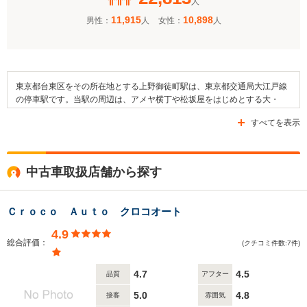
人
11,915
10,898
男性：
人
女性：
人
東京都台東区をその所在地とする上野御徒町駅は、東京都交通局大江戸線
の停車駅です。当駅の周辺は、アメヤ横丁や松坂屋をはじめとする大・
中・小規模の商店などが集積しています。また、この駅は上野恩賜公園の
すべてを表示
最寄り駅となっています。交通面においては、都道452号線・春日通り・
中央通りといった道路が駅の周辺を通っています。近隣には「上野広小
路」停留所が設置されており、都営バスの運行するバスを利用することが
可能です。駅の周辺には、おかちまちパンダ広場やアートシアター、湯島
中古車取扱店舗から探す
天満宮などが存在しています。
Ｃｒｏｃｏ Ａｕｔｏ クロコオート
4.9
総合評価：
(クチコミ件数:7件)
4.7
4.5
品質
アフター
5.0
4.8
接客
雰囲気