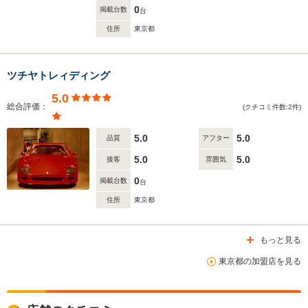
0
掲載台数
台
住所
東京都
ツチヤトレィディング
5.0
総合評価：
(クチコミ件数:2件)
5.0
5.0
品質
アフター
5.0
5.0
接客
雰囲気
0
掲載台数
台
住所
東京都
もっと見る
東京都の加盟店を見る