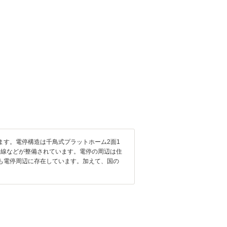
す。電停構造は千鳥式プラットホーム2面1
号線などが整備されています。電停の周辺は住
も電停周辺に存在しています。加えて、国の