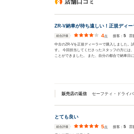
店舗口コミ
ZR-V納車が待ち遠しい！正規ディ
4
5
接客：
雰
総合評価
点
中古のZR-Vを正規ディーラーで購入しました
す。 今回担当してくださったスタッフの方には
ことができました。 また、自分の都合で納車日
販売店の返信
とても良い
5
5
接客：
雰
総合評価
点