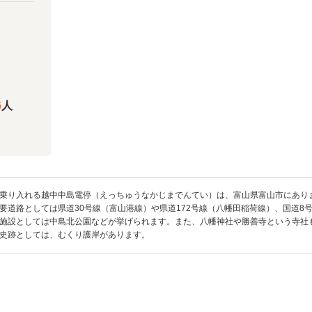
6
人
乗り入れる越中中島電停（えっちゅうなかじまでんてい）は、富山県富山市にありま
要道路としては県道30号線（富山港線）や県道172号線（八幡田稲荷線）、国道8
施設としては中島北公園などが挙げられます。また、八幡神社や勝善寺という寺社
史跡としては、むくり護岸があります。