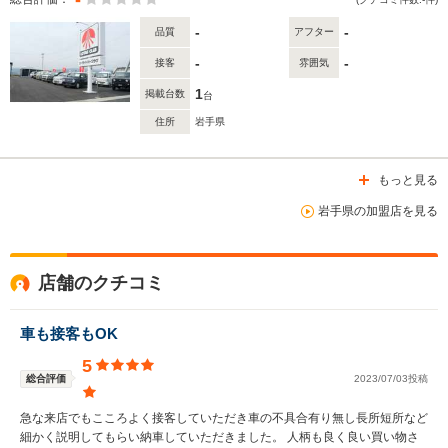
-
-
品質
アフター
-
-
接客
雰囲気
1
掲載台数
台
住所
岩手県
もっと見る
岩手県の加盟店を見る
店舗のクチコミ
車も接客もOK
5
総合評価
2023/07/03投稿
急な来店でもこころよく接客していただき車の不具合有り無し長所短所など
細かく説明してもらい納車していただきました。 人柄も良く良い買い物さ