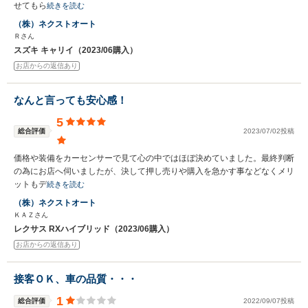
せてもら
続きを読む
（株）ネクストオート
Ｒさん
スズキ キャリイ（2023/06購入）
お店からの返信あり
なんと言っても安心感！
5
総合評価
2023/07/02投稿
価格や装備をカーセンサーで見て心の中ではほぼ決めていました。最終判断
の為にお店へ伺いましたが、決して押し売りや購入を急かす事などなくメリ
ットもデ
続きを読む
（株）ネクストオート
ＫＡＺさん
レクサス RXハイブリッド（2023/06購入）
お店からの返信あり
接客ＯＫ、車の品質・・・
1
総合評価
2022/09/07投稿