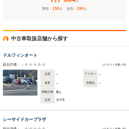
人
150
184
男性：
人
女性：
人
中古車取扱店舗から探す
ドルフィンオート
-
総合評価：
(クチコミ件数:-件)
-
-
品質
アフター
-
-
接客
雰囲気
0
掲載台数
台
住所
岩手県
シーサイドカープラザ
-
総合評価：
(クチコミ件数:-件)