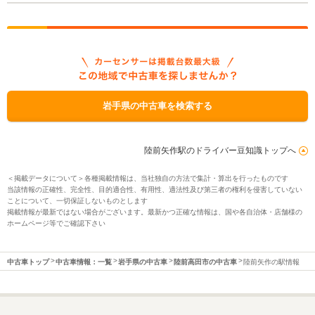
岩手県の中古車を検索する
陸前矢作駅のドライバー豆知識トップへ
＜掲載データについて＞各種掲載情報は、当社独自の方法で集計・算出を行ったものです
当該情報の正確性、完全性、目的適合性、有用性、適法性及び第三者の権利を侵害していない
ことについて、一切保証しないものとします
掲載情報が最新ではない場合がございます。最新かつ正確な情報は、国や各自治体・店舗様の
ホームページ等でご確認下さい
中古車トップ
中古車情報：一覧
岩手県の中古車
陸前高田市の中古車
陸前矢作の駅情報