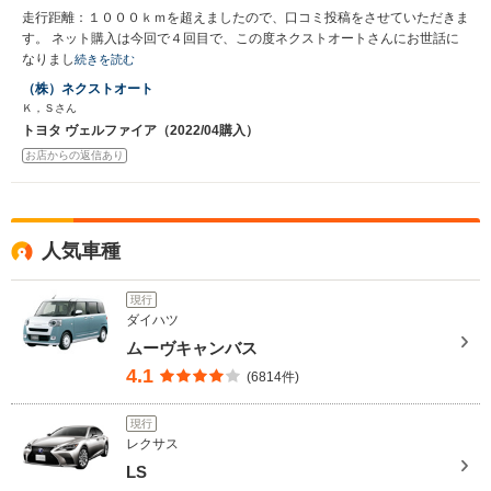
走行距離：１０００ｋｍを超えましたので、口コミ投稿をさせていただきま
す。 ネット購入は今回で４回目で、この度ネクストオートさんにお世話に
なりまし
続きを読む
（株）ネクストオート
Ｋ，Ｓさん
トヨタ ヴェルファイア（2022/04購入）
お店からの返信あり
人気車種
現行
ダイハツ
ムーヴキャンバス
4.1
(6814件)
現行
レクサス
LS