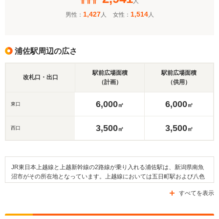
人
1,427
1,514
男性：
人
女性：
人
浦佐駅周辺の広さ
駅前広場面積
駅前広場面積
改札口・出口
（計画）
（供用）
6,000
6,000
東口
㎡
㎡
3,500
3,500
西口
㎡
㎡
JR東日本上越線と上越新幹線の2路線が乗り入れる浦佐駅は、新潟県南魚
沼市がその所在地となっています。上越線においては五日町駅および八色
駅（やいろえき）が隣接駅にあたります。魚野川が流れる駅周辺には、三
すべてを表示
国街道・県道28号線・県道265号線などの道路が通っています。駅の東
口・西口双方の駅前広場にはバス停留所が設けられており、南越後観光バ
スが運行する路線バスの利用が可能です。駅の周辺は田畑や森林地帯が広