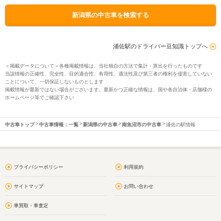
新潟県の中古車を検索する
浦佐駅のドライバー豆知識トップへ
＜掲載データについて＞各種掲載情報は、当社独自の方法で集計・算出を行ったものです
当該情報の正確性、完全性、目的適合性、有用性、適法性及び第三者の権利を侵害していない
ことについて、一切保証しないものとします
掲載情報が最新ではない場合がございます。最新かつ正確な情報は、国や各自治体・店舗様の
ホームページ等でご確認下さい
中古車トップ
中古車情報：一覧
新潟県の中古車
南魚沼市の中古車
浦佐の駅情報
プライバシーポリシー
利用規約
サイトマップ
お問い合わせ
車買取・車査定