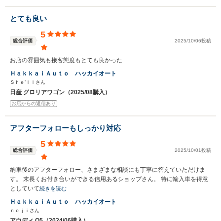
とても良い
5
総合評価
2025/10/06投稿
お店の雰囲気も接客態度もとても良かった
ＨａｋｋａｉＡｕｔｏ ハッカイオート
Ｓｈｅ’ｌｌさん
日産 グロリアワゴン（2025/08購入）
お店からの返信あり
アフターフォローもしっかり対応
5
総合評価
2025/10/01投稿
納車後のアフターフォロー、さまざまな相談にも丁寧に答えていただけま
す。 末長くお付き合いができる信用あるショップさん。 特に輸入車を得意
としていて
続きを読む
ＨａｋｋａｉＡｕｔｏ ハッカイオート
ｎｏｊｉさん
アウディ Q5（2024/06購入）