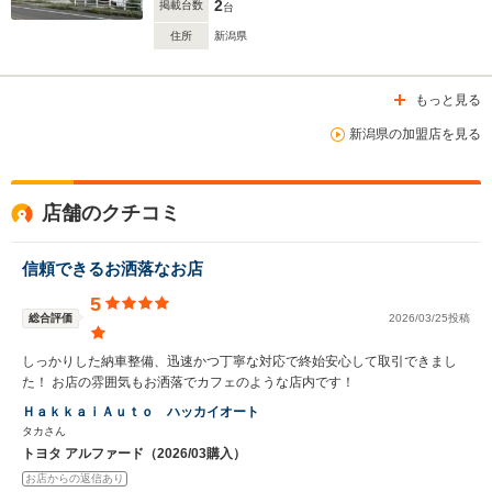
2
掲載台数
台
住所
新潟県
もっと見る
新潟県の加盟店を見る
店舗のクチコミ
信頼できるお洒落なお店
5
総合評価
2026/03/25投稿
しっかりした納車整備、迅速かつ丁寧な対応で終始安心して取引できまし
た！ お店の雰囲気もお洒落でカフェのような店内です！
ＨａｋｋａｉＡｕｔｏ ハッカイオート
タカさん
トヨタ アルファード（2026/03購入）
お店からの返信あり