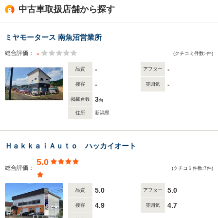
がり、奥只見電力館や西福寺、奥只見レクリェーション都市公園（浦佐地
中古車取扱店舗から探す
域）八色の森公園などが存在しています。また、国際大学や南魚沼市立大
崎小学校、南魚沼市立薮神小学校といった教育施設も近隣に設けられてい
ます。
ミヤモータース 南魚沼営業所
-
総合評価：
(クチコミ件数:-件)
-
-
品質
アフター
-
-
接客
雰囲気
3
掲載台数
台
住所
新潟県
ＨａｋｋａｉＡｕｔｏ ハッカイオート
5.0
総合評価：
(クチコミ件数:7件)
5.0
5.0
品質
アフター
4.9
4.7
接客
雰囲気