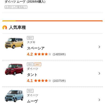
ダイハツ ムーヴ（2026/04購入）
お店からの返信あり
人気車種
現行
スズキ
スペーシア
4.2
(14859件)
現行
360°
ダイハツ
タント
4.1
(16375件)
現行
ダイハツ
ムーヴ