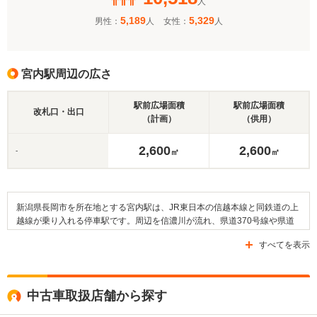
人
5,189
5,329
男性：
人
女性：
人
宮内駅周辺の広さ
駅前広場面積
駅前広場面積
改札口・出口
（計画）
（供用）
2,600
2,600
-
㎡
㎡
新潟県長岡市を所在地とする宮内駅は、JR東日本の信越本線と同鉄道の上
越線が乗り入れる停車駅です。周辺を信濃川が流れ、県道370号線や県道
499号線、国道404号線といった幹線道路が整備されています。駅前には
すべてを表示
「宮内駅前」停留所が設置されており、越後交通の運行するバスを利用す
ることが可能です。そして、この駅の周辺には長岡市南部体育館や今宮公
園、南陽北緑地などがあり、そのほかにも、長岡市立宮内小学校や長岡市
立旭岡中学校、あるいは長岡市立上組小学校といった教育施設が設けられ
中古車取扱店舗から探す
ています。