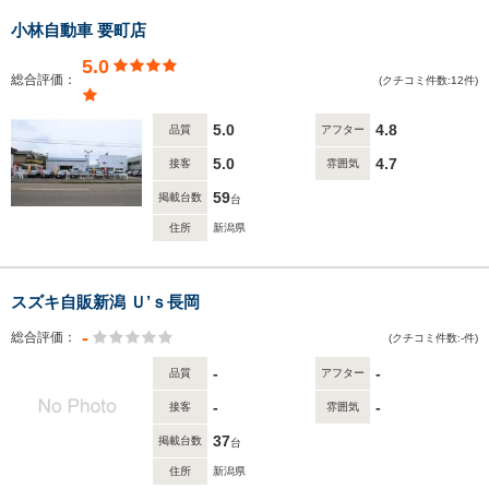
小林自動車 要町店
5.0
総合評価：
(クチコミ件数:12件)
5.0
4.8
品質
アフター
5.0
4.7
接客
雰囲気
59
掲載台数
台
住所
新潟県
スズキ自販新潟 Ｕ’ｓ長岡
-
総合評価：
(クチコミ件数:-件)
-
-
品質
アフター
-
-
接客
雰囲気
37
掲載台数
台
住所
新潟県