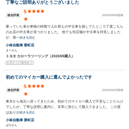
丁寧なご説明ありがとうございました
5
総合評価
2026/06/06投稿
乗っていた車が車検の時期で入れ替えの中古車を探してたところ丁度こちら
のお店の中古車が見つかりました。 他でも何店舗か中古車を拝見しました
が、第一
続きを読む
小林自動車 要町店
まーさん
トヨタ カローラツーリング（2026/06購入）
お店からの返信あり
初めてのマイカー購入に選んでよかったです
5
総合評価
2026/04/05投稿
東京から地元へ戻ってきたため、初めてのマイカー購入で不安なことだらけ
でしたが、丁寧な説明に案内に、非常に安心して購入できました。 この度
はありが
続きを読む
小林自動車 要町店
ばやさん