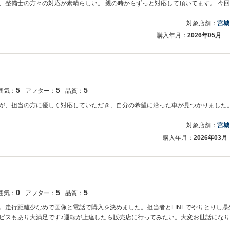
、整備士の方々の対応が素晴らしい。 親の時からずっと対応して頂いてます。 今
対象店舗：
宮城
購入年月：
2026年05月
5
5
5
囲気：
アフター：
品質：
が、担当の方に優しく対応していただき、自分の希望に沿った車が見つかりました
対象店舗：
宮城
購入年月：
2026年03月
0
5
5
囲気：
アフター：
品質：
。走行距離少なめで画像と電話で購入を決めました。担当者とLINEでやりとりし
ビスもあり大満足です♪運転が上達したら販売店に行ってみたい。大変お世話にな