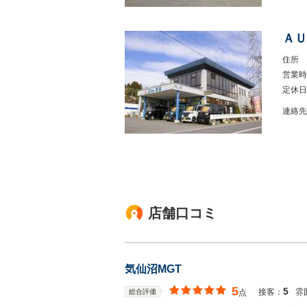
ＡＵ
住所
営業時
定休日
連絡先
店舗口コミ
気仙沼MGT
5
5
接客：
雰
総合評価
点