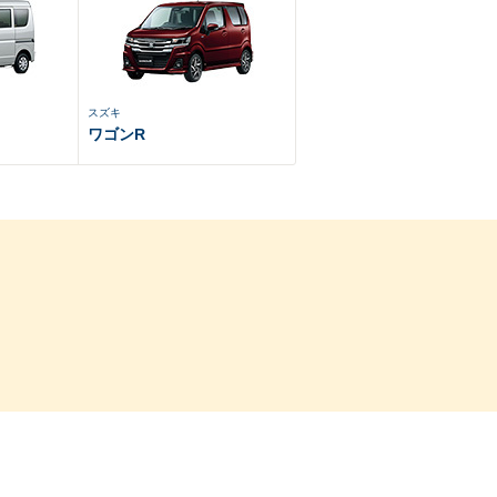
スズキ
ワゴンR