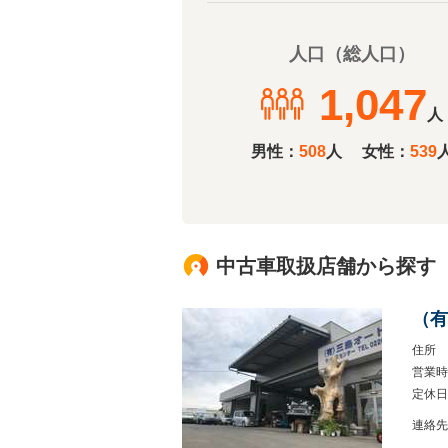
人口（総人口）
1,047
人
男性：
508
人
女性：
539
中古車取扱店舗から探す
（有
住所
営業時
定休日
連絡先