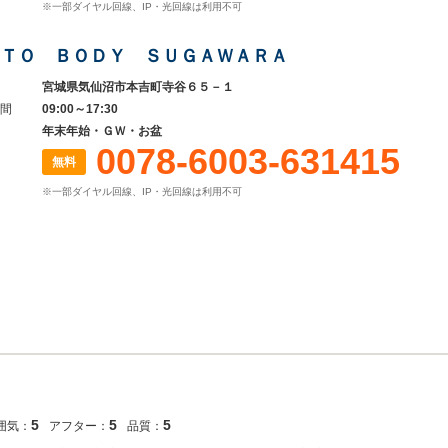
※一部ダイヤル回線、IP・光回線は利用不可
ＴＯ ＢＯＤＹ ＳＵＧＡＷＡＲＡ
宮城県気仙沼市本吉町寺谷６５－１
間
09:00～17:30
年末年始・ＧＷ・お盆
0078-6003-631415
無料
※一部ダイヤル回線、IP・光回線は利用不可
5
5
5
囲気：
アフター：
品質：