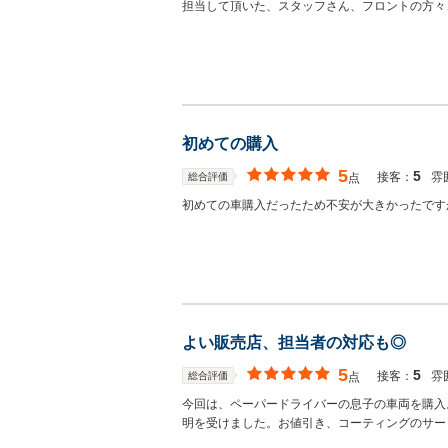
担当して頂いた、スタッフさん、フロントの方々
初めての購入
5
5
接客：
雰
総合評価
点
初めての車購入だったため不安が大きかったです
よい販売店、担当者の対応も◎
5
5
接客：
雰
総合評価
点
今回は、ペーパードライバーの息子の車両を購入
明を受けました。お値引き、コーティングのサー