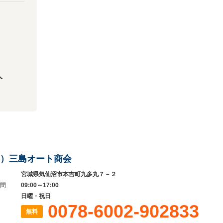
人
）三島オート商会
宮城県気仙沼市本吉町九多丸７－２
間
09:00～17:00
日曜・祝日
0078-6002-902833
無料