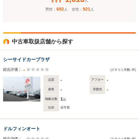
人
692
921
男性：
人
女性：
人
中古車取扱店舗から探す
シーサイドカープラザ
-
総合評価：
(クチコミ件数:-件)
-
-
品質
アフター
-
-
接客
雰囲気
1
掲載台数
台
住所
岩手県
ドルフィンオート
-
総合評価：
(クチコミ件数:-件)