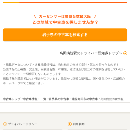
岩手県の中古車を検索する
高田病院駅のドライバー豆知識トップへ
＜掲載データについて＞各種掲載情報は、当社独自の方法で集計・算出を行ったものです
当該情報の正確性、完全性、目的適合性、有用性、適法性及び第三者の権利を侵害していない
ことについて、一切保証しないものとします
掲載情報が最新ではない場合がございます。最新かつ正確な情報は、国や各自治体・店舗様の
ホームページ等でご確認下さい
中古車トップ
中古車情報：一覧
岩手県の中古車
陸前高田市の中古車
高田病院の駅情報
プライバシーポリシー
利用規約