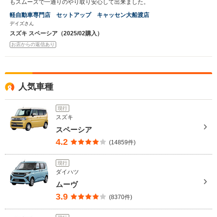
もスムーズで一通りのやり取り安心して出来ました。
軽自動車専門店 セットアップ キャッセン大船渡店
デイズさん
スズキ スペーシア（2025/02購入）
お店からの返信あり
人気車種
現行
スズキ
スペーシア
4.2
(14859件)
現行
ダイハツ
ムーヴ
3.9
(8370件)