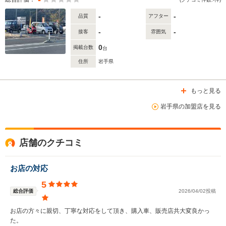
-
-
品質
アフター
-
-
接客
雰囲気
0
掲載台数
台
住所
岩手県
もっと見る
岩手県の加盟店を見る
店舗のクチコミ
お店の対応
5
総合評価
2026/04/02投稿
お店の方々に親切、丁寧な対応をして頂き、購入車、販売店共大変良かっ
た。