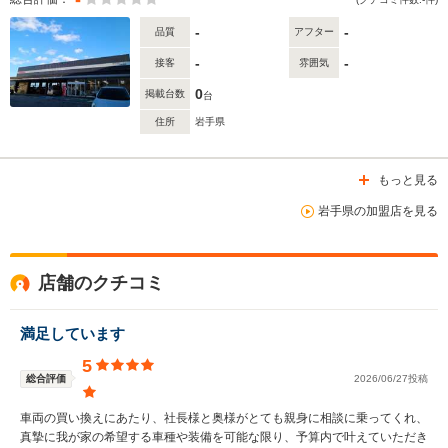
-
-
品質
アフター
-
-
接客
雰囲気
0
掲載台数
台
住所
岩手県
もっと見る
岩手県の加盟店を見る
店舗のクチコミ
満足しています
5
総合評価
2026/06/27投稿
車両の買い換えにあたり、社長様と奥様がとても親身に相談に乗ってくれ、
真摯に我が家の希望する車種や装備を可能な限り、予算内で叶えていただき