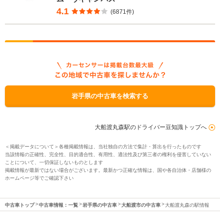
4.1
(6871件)
岩手県の中古車を検索する
大船渡丸森駅のドライバー豆知識トップへ
＜掲載データについて＞各種掲載情報は、当社独自の方法で集計・算出を行ったものです
当該情報の正確性、完全性、目的適合性、有用性、適法性及び第三者の権利を侵害していない
ことについて、一切保証しないものとします
掲載情報が最新ではない場合がございます。最新かつ正確な情報は、国や各自治体・店舗様の
ホームページ等でご確認下さい
中古車トップ
中古車情報：一覧
岩手県の中古車
大船渡市の中古車
大船渡丸森の駅情報