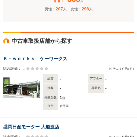
人
267
298
男性：
人
女性：
人
中古車取扱店舗から探す
Ｋ－ｗｏｒｋｓ ケーワークス
-
総合評価：
(クチコミ件数:-件)
-
-
品質
アフター
-
-
接客
雰囲気
1
掲載台数
台
住所
岩手県
盛岡日産モーター 大船渡店
-
総合評価：
(クチコミ件数:-件)