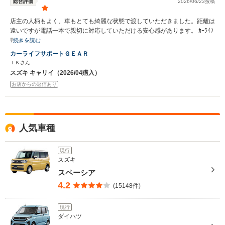
総合評価
2026/06/23投稿
店主の人柄もよく、車もとても綺麗な状態で渡していただきました。距離は
遠いですが電話一本で親切に対応していただける安心感があります。 ｶｰﾗｲﾌ
ｻ
続きを読む
カーライフサポートＧＥＡＲ
ＴＫさん
スズキ キャリイ（2026/04購入）
お店からの返信あり
人気車種
現行
スズキ
スペーシア
4.2
(15148件)
現行
ダイハツ