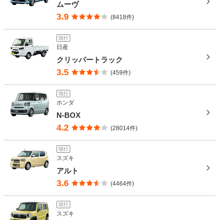
ムーヴ
3.9
(8418件)
現行
日産
クリッパートラック
3.5
(459件)
現行
ホンダ
N-BOX
4.2
(28014件)
現行
スズキ
アルト
3.6
(4464件)
現行
スズキ