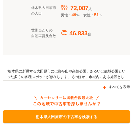
72,087
栃木県大田原市
人
の人口
49
51
男性：
%
女性：
%
世帯当たりの
46,833
台
自動車普及台数
"栃木県に所属する大田原市には御亭山や高館公園、あるいは龍城公園とい
った多くの各種スポットが存在します。そのほか、市域内にある施設とし
ては、なかがわ水遊園や資料館である黒羽芭蕉の館などが挙げられます。
すべてを表示
地域の名産品としてはとうがらし、トマトなどが挙げられるほか、例年行
われるイベントには太子祭やどんと祭、与一まつりを挙げることができま
す。加えて、地域の伝統行事としては大捻縄引きがあります。この市に
は、JR東日本の宇都宮線が乗り入れており、エリア内を通る道路としては
国道4号線や国道461号線、国道400号線などが挙げられます。なお、大田
原市では自動車補助金制度の給付が行われており、「栃木県電気自動車充
栃木県大田原市の中古車を検索する
電設備設置事業費補助金」、「大田原市クリーンエネルギー自動車購入補
助金」、「栃木県電気自動車導入事業費補助金」が利用できます。"