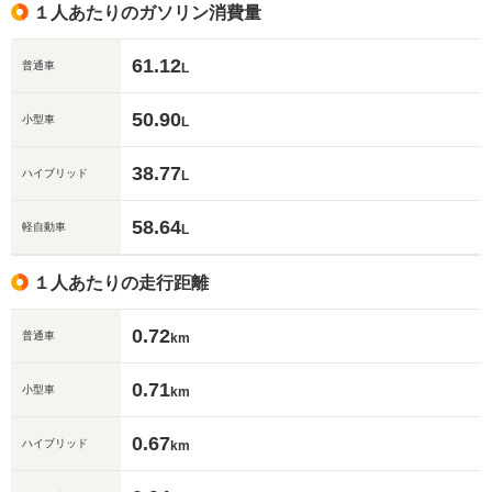
１人あたりのガソリン消費量
61.12
普通車
L
50.90
小型車
L
38.77
ハイブリッド
L
58.64
軽自動車
L
１人あたりの走行距離
0.72
普通車
km
0.71
小型車
km
0.67
ハイブリッド
km