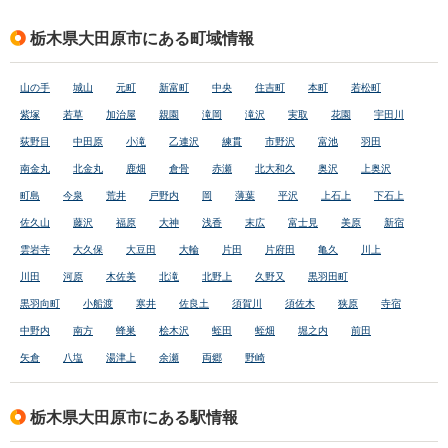
栃木県大田原市にある町域情報
山の手
城山
元町
新富町
中央
住吉町
本町
若松町
紫塚
若草
加治屋
親園
滝岡
滝沢
実取
花園
宇田川
荻野目
中田原
小滝
乙連沢
練貫
市野沢
富池
羽田
南金丸
北金丸
鹿畑
倉骨
赤瀬
北大和久
奥沢
上奥沢
町島
今泉
荒井
戸野内
岡
薄葉
平沢
上石上
下石上
佐久山
藤沢
福原
大神
浅香
末広
富士見
美原
新宿
雲岩寺
大久保
大豆田
大輪
片田
片府田
亀久
川上
川田
河原
木佐美
北滝
北野上
久野又
黒羽田町
黒羽向町
小船渡
寒井
佐良土
須賀川
須佐木
狭原
寺宿
中野内
南方
蜂巣
桧木沢
蛭田
蛭畑
堀之内
前田
矢倉
八塩
湯津上
余瀬
両郷
野崎
栃木県大田原市にある駅情報