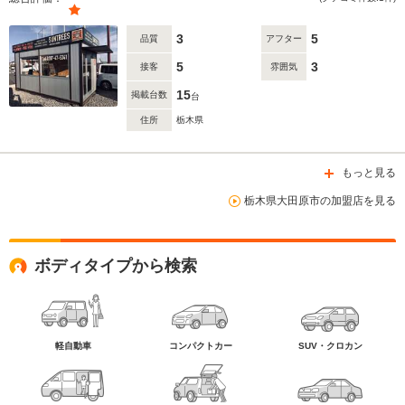
3
5
品質
アフター
5
3
接客
雰囲気
15
掲載台数
台
住所
栃木県
もっと見る
栃木県大田原市の加盟店を見る
ボディタイプから検索
軽自動車
コンパクトカー
SUV・クロカン