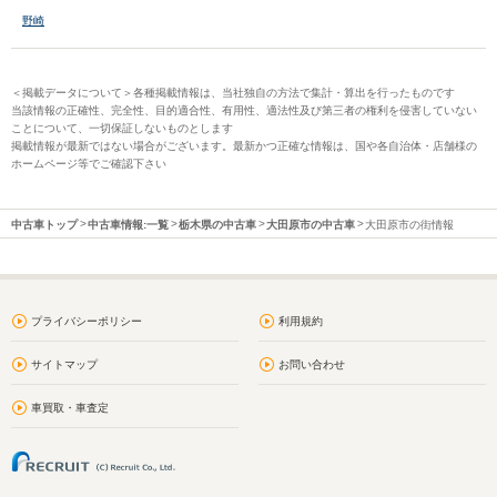
野崎
＜掲載データについて＞各種掲載情報は、当社独自の方法で集計・算出を行ったものです
当該情報の正確性、完全性、目的適合性、有用性、適法性及び第三者の権利を侵害していない
ことについて、一切保証しないものとします
掲載情報が最新ではない場合がございます。最新かつ正確な情報は、国や各自治体・店舗様の
ホームページ等でご確認下さい
中古車トップ
中古車情報:一覧
栃木県の中古車
大田原市の中古車
大田原市の街情報
プライバシーポリシー
利用規約
サイトマップ
お問い合わせ
車買取・車査定