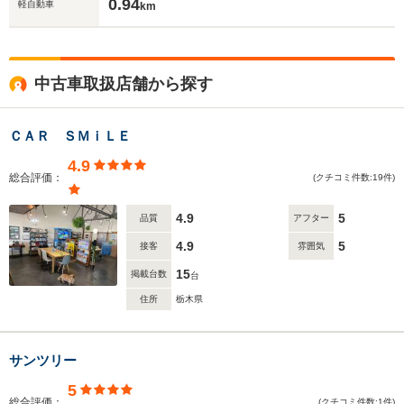
0.94
軽自動車
km
中古車取扱店舗から探す
ＣＡＲ ＳＭｉＬＥ
4.9
総合評価：
(クチコミ件数:19件)
4.9
5
品質
アフター
4.9
5
接客
雰囲気
15
掲載台数
台
住所
栃木県
サンツリー
5
総合評価：
(クチコミ件数:1件)