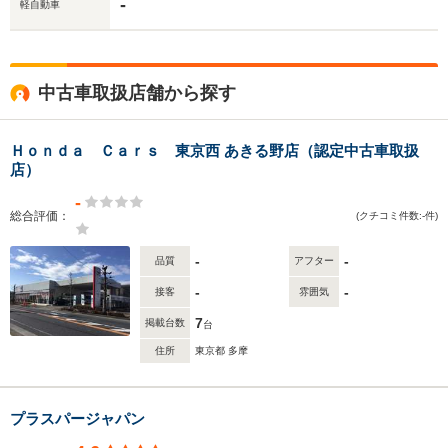
-
軽自動車
中古車取扱店舗から探す
Ｈｏｎｄａ Ｃａｒｓ 東京西 あきる野店（認定中古車取扱
店）
-
総合評価：
(クチコミ件数:-件)
-
-
品質
アフター
-
-
接客
雰囲気
7
掲載台数
台
住所
東京都 多摩
プラスパージャパン