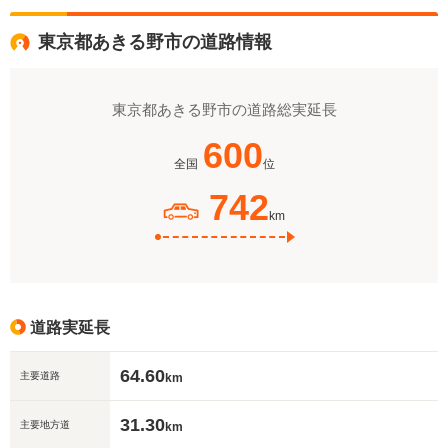
東京都あきる野市の道路情報
東京都あきる野市の道路総実延長
600
全国
位
742
km
道路実延長
64.60
主要道路
km
31.30
主要地方道
km