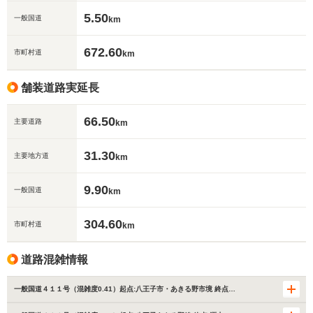
5.50
一般国道
km
672.60
市町村道
km
舗装道路実延長
66.50
主要道路
km
31.30
主要地方道
km
9.90
一般国道
km
304.60
市町村道
km
道路混雑情報
一般国道４１１号（混雑度0.41）起点:八王子市・あきる野市境 終点…