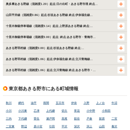
奥多摩あきる野線（混雑度1.20）起点:日の出町・あきる野市境 終点…
山田平井線（混雑度0.86）起点:杉並あきる野線 終点:伊奈福生線…
十里木御嶽停車場線（混雑度0.14）起点:上野原あきる野線 終点:…
十里木御嶽停車場線（混雑度0.00）起点: 終点:あきる野市・青梅市…
あきる野羽村線（混雑度0.00）起点:杉並あきる野線 終点:…
あきる野羽村線（混雑度1.06）起点:伊奈福生線 終点:立川青梅線…
あきる野羽村線（混雑度1.06）起点:立川青梅線 終点:あきる野市・…
東京都あきる野市にある町域情報
秋川
網代
油平
雨間
五日市
伊奈
入野
上ノ台
牛沼
小川
小川東
乙津
上代継
切欠
草花
小中野
小和田
三内
下代継
菅生
瀬戸岡
高尾
舘谷
戸倉
留原
二宮
二宮東
野辺
原小宮
引田
平沢
深沢
渕上
山田
養沢