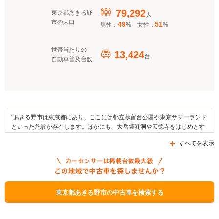
79,292
東京都あきる野
人
市の人口
49
51
男性：
%
女性：
%
世帯当たりの
13,424
台
自動車普及台数
"あきる野市は東京都にあり、ここには都立秋留台公園や東京サマーランド
といった施設が存在します。ほかにも、大岳鍾乳洞や広徳寺をはじめとす
る観光スポットが市域内にはあります。この地域で開催されるイベントと
すべてを表示
しては、あきる野夏まつりや二宮神社秋季例大祭（生姜まつり）、正一位
岩走神社例大祭を挙げることができます。また、地域の名産品としてはの
らぼう菜やおやき、ひのはら漬けなどがあります。交通面では、国道411
号線や都道184号線、都道165号線などの幹線道路を利用することが可能で
あるほか、JR東日本五日市線がエリア内に乗り入れています。なお、あき
る野市では、「圧縮天然ガス自動車導入補助金」や「東京都民営バス事業
東京都あきる野市の中古車を検索する
者に係る低公害・低燃費車導入促進補助金」、「ハイブリッドトラック導
入補助金」などの自動車補助金制度を利用することができます。"