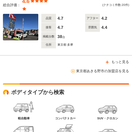
4.6
総合評価：
(クチコミ件数:20件)
4.7
4.2
品質
アフター
4.7
4.4
接客
雰囲気
38
掲載台数
台
住所
東京都 多摩
もっと見る
東京都あきる野市の加盟店を見る
ボディタイプから検索
軽自動車
コンパクトカー
SUV・クロカン