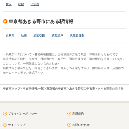
横沢
秋留
平沢西
東京都あきる野市にある駅情報
東秋留
秋川
武蔵引田
武蔵増戸
武蔵五日市
＜掲載データについて＞各種掲載情報は、当社独自の方法で集計・算出を行ったものです
当該情報の正確性、完全性、目的適合性、有用性、適法性及び第三者の権利を侵害していない
ことについて、一切保証しないものとします
掲載情報が最新ではない場合がございます。最新かつ正確な情報は、国や各自治体・店舗様の
ホームページ等でご確認下さい
中古車トップ
中古車情報:一覧
東京都の中古車
あきる野市の中古車
あきる野市の街情報
プライバシーポリシー
利用規約
サイトマップ
お問い合わせ