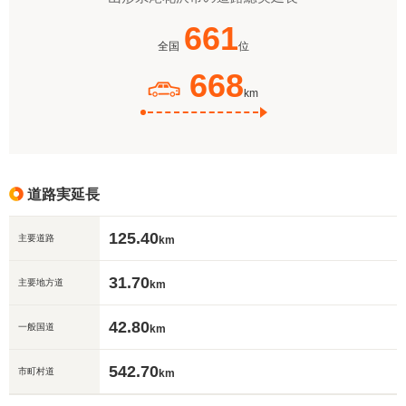
661
全国
位
668
km
道路実延長
125.40
主要道路
km
31.70
主要地方道
km
42.80
一般国道
km
542.70
市町村道
km