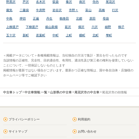
野黒沢
芦沢
名木沢
荻袋
毒沢
南沢
寺内
尾花沢
朧気
二藤袋
牛房野
岩谷沢
市野々
富山
高橋
行沢
中島
押切
正厳
丹生
鶴巻田
北郷
原田
母袋
上柳渡戸
下柳渡戸
銀山新畑
延沢
畑沢
六沢
細野
鶴子
五十沢
新町
若葉町
中町
上町
横町
北町
梺町
＜掲載データについて＞各種掲載情報は、当社独自の方法で集計・算出を行ったものです
当該情報の正確性、完全性、目的適合性、有用性、適法性及び第三者の権利を侵害していない
ことについて、一切保証しないものとします
掲載情報が最新ではない場合がございます。最新かつ正確な情報は、国や各自治体・店舗様の
ホームページ等でご確認下さい
中古車トップ
中古車情報:一覧
山形県の中古車
尾花沢市の中古車
尾花沢市の街情報
プライバシーポリシー
利用規約
サイトマップ
お問い合わせ