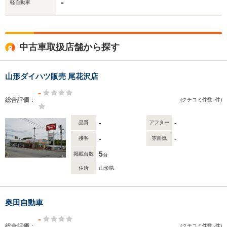
-
軽自動車
中古車取扱店舗から探す
山形ダイハツ販売 尾花沢店
-
総合評価：
(クチコミ件数:-件)
-
-
品質
アフター
-
-
接客
雰囲気
5
掲載台数
台
住所
山形県
奥田自動車
-
総合評価：
(クチコミ件数:-件)