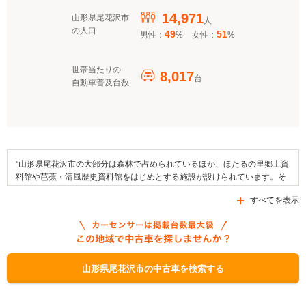
14,971
山形県尾花沢市
人
の人口
49
51
男性：
%
女性：
%
世帯当たりの
8,017
台
自動車普及台数
"山形県尾花沢市の大部分は森林で占められているほか、ほたるの里郷土資
料館や芭蕉・清風歴史資料館をはじめとする施設が設けられています。そ
のほか、銀山おもかげ園や銀山遊歩道といったスポットが市域内には存在
すべてを表示
します。交通面においてはJR東日本・山形線の芦沢駅が設置されており、
県道124号線や県道28号線を含む複数の道路が地域内を通っています。同
市内では、花笠踊りや徳良湖まつり、地蔵転がしなどの行事が開催されま
す。加えて、スイカや尾花沢牛、ぺそら漬けなどが同市の特産品として挙
げられます。なお、山形県尾花沢市では、「クリーンエネルギー自動車導
入促進対策費補助金」や「次世代自動車充電インフラ整備促進事業」など
山形県尾花沢市の中古車を検索する
の自動車補助金制度が利用可能です。"