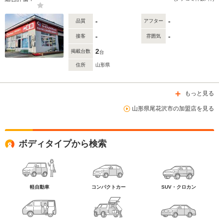
-
-
品質
アフター
-
-
接客
雰囲気
2
掲載台数
台
住所
山形県
もっと見る
山形県尾花沢市の加盟店を見る
ボディタイプから検索
軽自動車
コンパクトカー
SUV・クロカン