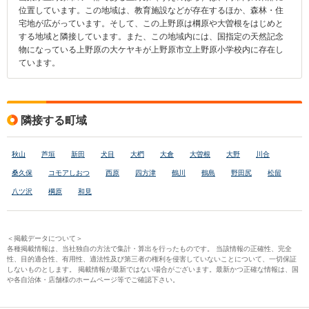
位置しています。この地域は、教育施設などが存在するほか、森林・住
宅地が広がっています。そして、この上野原は棡原や大曽根をはじめと
する地域と隣接しています。また、この地域内には、国指定の天然記念
物になっている上野原の大ケヤキが上野原市立上野原小学校内に存在し
ています。
隣接する町域
秋山
芦垣
新田
犬目
大椚
大倉
大曽根
大野
川合
桑久保
コモアしおつ
西原
四方津
鶴川
鶴島
野田尻
松留
八ツ沢
棡原
和見
＜掲載データについて＞
各種掲載情報は、当社独自の方法で集計・算出を行ったものです。 当該情報の正確性、完全
性、目的適合性、有用性、適法性及び第三者の権利を侵害していないことについて、一切保証
しないものとします。 掲載情報が最新ではない場合がございます。最新かつ正確な情報は、国
や各自治体・店舗様のホームページ等でご確認下さい。