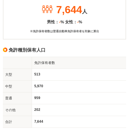
7,644
人
-
-
男性：
% 女性：
%
※免許保有者数は普通自動車免許保有者を対象に算出
免許種別保有人口
免許保有者数
513
大型
5,970
中型
959
普通
202
その他
7,644
合計