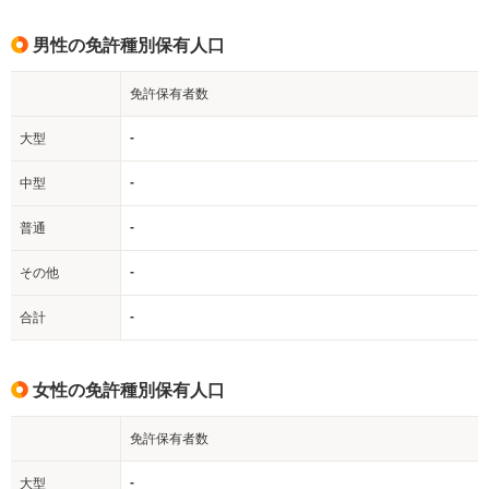
男性の免許種別保有人口
免許保有者数
-
大型
-
中型
-
普通
-
その他
-
合計
女性の免許種別保有人口
免許保有者数
-
大型