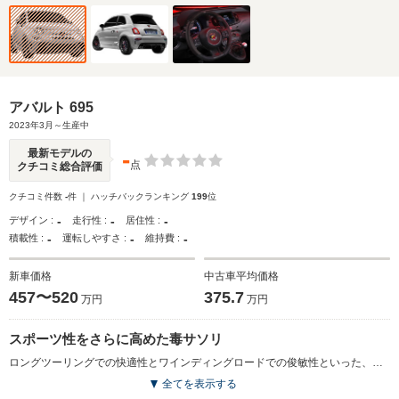
アバルト 695
2023年3月～生産中
-
最新モデルの
点
クチコミ総合評価
クチコミ件数
-
件 ｜ ハッチバックランキング
199
位
-
-
-
デザイン :
走行性 :
居住性 :
-
-
-
積載性 :
運転しやすさ :
維持費 :
新車価格
中古車平均価格
457〜520
375.7
万円
万円
スポーツ性をさらに高めた毒サソリ
ロングツーリングでの快適性とワインディングロードでの俊敏性といった、相反する要件を高次元で満たしながらスポーツ性能を高めたモデル。インテリアには、ヘッドレスト一体型のスポーツシートやアルカンターラが施されたインストルメントパネルなど、スポーティな空間が演出される。パワートレインは、最高出力180psを発生する1.4L直4ターボで、KONI製のフロントサスペンションやブレンボ製のフロントブレーキが標準装備されることで、デイリーユースでも扱いやすい乗り心地を確保しながら、スポーツドライビングのハードブレーキングにも耐えうる放熱性と制動力を発揮。「ツーリズモ」と「コンペティツィオーネ」がラインナップされ、後者では5ATに加え、5MTも用意される。（2023.3）
全てを表示する