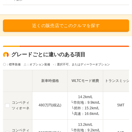
近くの販売店でこのクルマを探す
グレードごとに違いのある項目
〇：標準装備 △：オプション装備
-：選択不可、またはディーラーオプション
新車時価格
WLTCモード燃費
トランスミッシ
14.2km/L
コンペティ
└市街地：9.9km/L
480万円(税込)
5MT
ツィオーネ
└郊外：15.2km/L
└高速：16.6km/L
13.2km/L
コンペティ
└市街地：9.2km/L