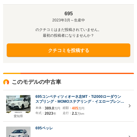
695
2023年3月～生産中
のクチコミはまだ投稿されていません。
最初の投稿者になりませんか？
クチコミを投稿する
このモデルの中古車
695コンペティツィオーネ左MT・Ti2000ローダウン
スプリング・MOMOステアリング・イエローブレンボ
キャリパー・ビーツオーディオ・180Ps
本体：
389.0
総額：
405
万円
万円
年式：
2023
走行：
2.1
年
万km
愛知県
695ペッレ