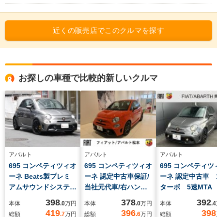
近くの販売店でこのクルマを探す
お探しの車種で比較的新しいクルマ
アバルト
アバルト
アバルト
695 コンペティツィオ
695 コンペティツィオ
695 コンペティツ
ーネ Beats製プレミ
ーネ 認定中古車保証/
ーネ 認定中古車 1
アムサウンドシステ
当社元代車/右ハンド
ターボ 5速MT
ム 17インチ12 スポ
ルMTA/ETC/ドラレ
ETC Sabelt製カ
398
378
392
本体
.0
万円
本体
.0
万円
本体
.4
ークアルミホイール
コ/Apple CarPlay
ボンバックシェル
419
396
398
総額
.7
万円
総額
.6
万円
総額