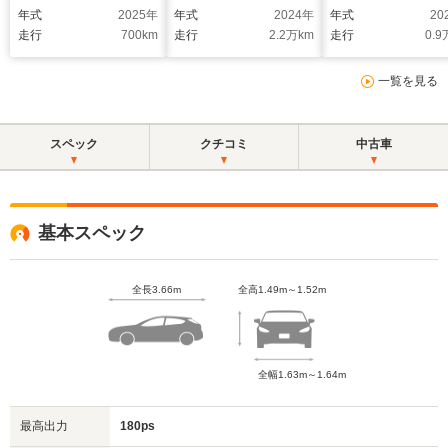
フューエルキャップア
Android Auto/レコー
ットシート キセ
年式
2025
年
年式
2024
年
年式
20
バルト レコードモン
ドモンツァ
ヘッドライト
走行
700
km
走行
2.2
万km
走行
0.9
ツァマフラー
Bremboブレー
17inAW レコー
一覧を見る
ンツァマフラー 
ナー ワンオーナ
煙
スペック
クチコミ
中古車
基本スペック
全長3.66m
全高1.49m～1.52m
全幅1.63m～1.64m
最高出力
180ps