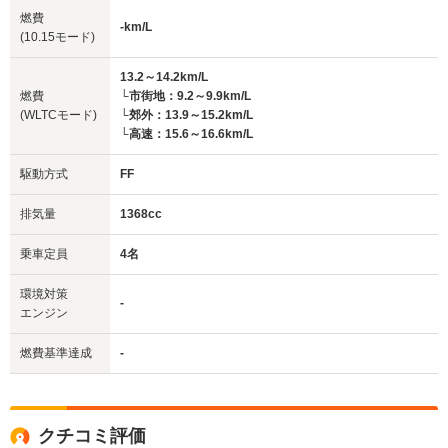
燃費
-km/L
(10.15モード)
13.2～14.2km/L
燃費
└市街地：9.2～9.9km/L
(WLTCモード)
└郊外：13.9～15.2km/L
└高速：15.6～16.6km/L
駆動方式
FF
排気量
1368cc
乗車定員
4名
環境対策
-
エンジン
燃費基準達成
-
クチコミ評価