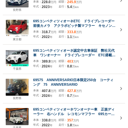
本体：
228.0
総額：
245.9
万円
万円
年式：
2023
走行：
5.4
年
万km
長野県
695コンペティツィオーネETC ドライブレコーダー
前後カメラ アクラポビッチ製マフラー キセノンヘ
ッドライト カーボンインサート&カーボンミラー
本体：
318.7
総額：
333.8
万円
万円
フルセグナビ ナビ連動バックカメラ 正規認定中古
年式：
2022
走行：
1.1
年
万km
車 弊社ユーザー仕入車両
東京都
695コンペティツィオーネ認定中古車保証 弊社元代
車 ワンオーナー ドライブレコーダー ETC搭載
車 コラム5AT MTモード付 純正ホイール
本体：
389.9
総額：
403
万円
万円
Bremboブレーキキャリパー
年式：
2024
走行：
0.8
年
万km
千葉県
69575 ANNIVERSARIO日本限定250台 コーティ
ング 75 ANNIVERSARIO
本体：
407.8
総額：
427.8
万円
万円
年式：
2024
走行：
0.7
年
万km
長野県
695コンペティツィオーネワンオーナー車 正規ディ
ーラー 右ハンドル レコモンマフラー 695カーボ
ンスポーツシート 695専用17インチOZアルミ カ
本体：
338.0
総額：
357
万円
万円
ーボンミラー CarPlay アンドロイドオート 7イ
年式：
2022
走行：
1.8
年
万km
ンチディスプレイオーディオ
千葉県