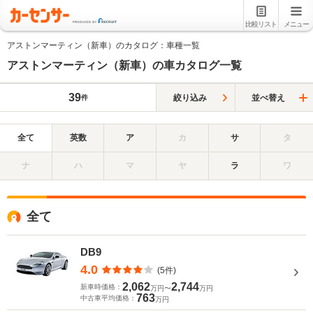
比較リスト
メニュー
アストンマーティン（新車）のカタログ：車種一覧
アストンマーティン（新車）の車カタログ一覧
39
絞り込み
並べ替え
件
全て
英数
ア
カ
サ
タ
ナ
ハ
マ
ヤ
ラ
ワ
全て
DB9
4.0
(5件)
2,062
2,744
新車時価格：
万円〜
万円
763
中古車平均価格：
万円