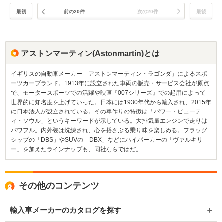
最初
前の20件
次の20件
最後
アストンマーティン(Astonmartin)とは
イギリスの自動車メーカー「アストンマーティン・ラゴンダ」によるスポ
ーツカーブランド。1913年に設立された車両の販売・サービス会社が原点
で、モータースポーツでの活躍や映画『007シリーズ』での起用によって
世界的に知名度を上げていった。日本には1930年代から輸入され、2015年
に日本法人が設立されている。その車作りの特徴は「パワー・ビューテ
ィ・ソウル」というキーワードが示している。大排気量エンジンで走りは
パワフル。内外装は洗練され、心を揺さぶる乗り味を楽しめる。フラッグ
シップの「DBS」やSUVの「DBX」などにハイパーカーの「ヴァルキリ
ー」を加えたラインナップも、同社ならではだ。
その他のコンテンツ
輸入車メーカーのカタログを探す