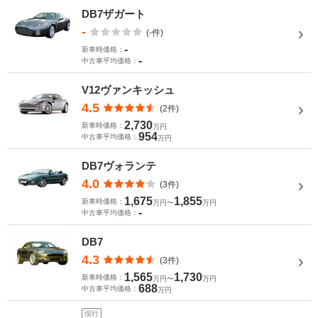
DB7ザガート
-
(-件)
-
新車時価格：
-
中古車平均価格：
V12ヴァンキッシュ
4.5
(2件)
2,730
新車時価格：
万円
954
中古車平均価格：
万円
DB7ヴォランテ
4.0
(3件)
1,675
1,855
新車時価格：
万円〜
万円
-
中古車平均価格：
DB7
4.3
(3件)
1,565
1,730
新車時価格：
万円〜
万円
688
中古車平均価格：
万円
現行