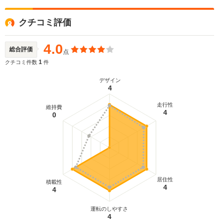
クチコミ評価
4.0
総合評価
点
1
クチコミ件数
件
デザイン
4
走行性
維持費
4
0
居住性
積載性
4
4
運転のしやすさ
4