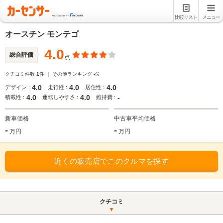
比較リスト
メニュー
オースチン モンテゴ
4.0
総合評価
点
クチコミ件数
1
件 ｜ その他ランキング
-
位
4.0
4.0
4.0
デザイン :
走行性 :
居住性 :
4.0
4.0
-
積載性 :
運転しやすさ :
維持費 :
新車価格
中古車平均価格
-
-
万円
万円
近くの販売店でこのクルマを探す
クチコミ