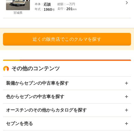
本体：
応談
総額：
---万円
走行：
201
年式：
1960
km
年
宮城県
近くの販売店でこのクルマを探す
その他のコンテンツ
装備からセブンの中古車を探す
色からセブンの中古車を探す
オースチンのその他からカタログを探す
セブンを売る