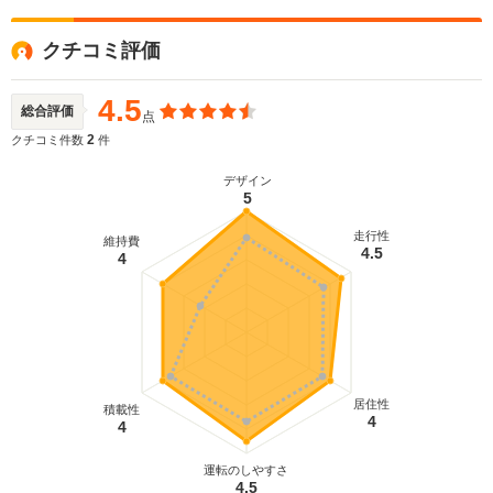
クチコミ評価
4.5
総合評価
点
2
クチコミ件数
件
デザイン
5
走行性
維持費
4.5
4
居住性
積載性
4
4
運転のしやすさ
4.5