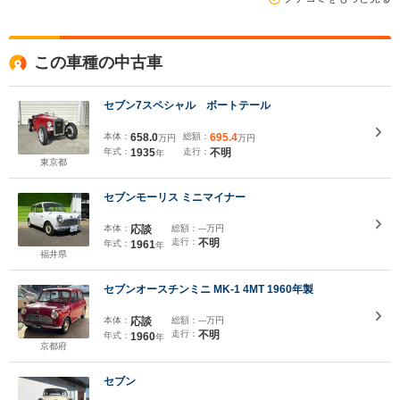
この車種の中古車
セブン7スペシャル ボートテール
本体：
658.0
総額：
695.4
万円
万円
年式：
1935
走行：
不明
年
東京都
セブンモーリス ミニマイナー
本体：
応談
総額：
---万円
走行：
不明
年式：
1961
年
福井県
セブンオースチンミニ MK-1 4MT 1960年製
本体：
応談
総額：
---万円
走行：
不明
年式：
1960
年
京都府
セブン