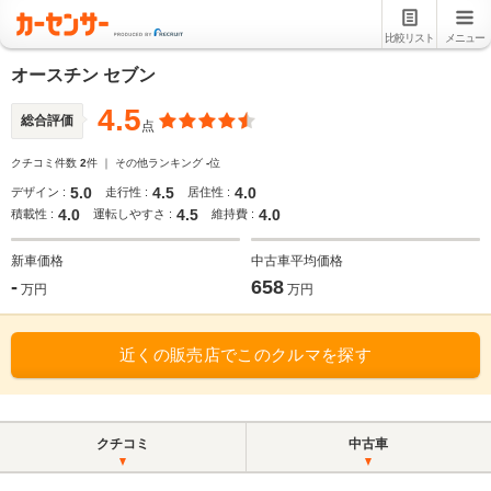
比較リスト
メニュー
オースチン セブン
4.5
総合評価
点
クチコミ件数
2
件 ｜ その他ランキング
-
位
5.0
4.5
4.0
デザイン :
走行性 :
居住性 :
4.0
4.5
4.0
積載性 :
運転しやすさ :
維持費 :
新車価格
中古車平均価格
-
658
万円
万円
近くの販売店でこのクルマを探す
クチコミ
中古車