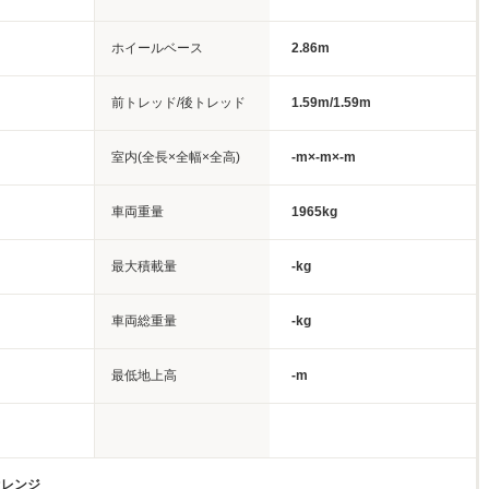
ホイールベース
2.86m
前トレッド/後トレッド
1.59m/1.59m
室内(全長×全幅×全高)
-m×-m×-m
車両重量
1965kg
最大積載量
-kg
車両総重量
-kg
最低地上高
-m
オレンジ