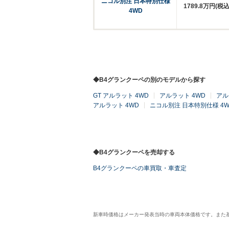
ニコル別注 日本特別仕様
1789.8万円(税込
4WD
◆B4グランクーペの別のモデルから探す
GT アルラット 4WD
アルラット 4WD
アル
アルラット 4WD
ニコル別注 日本特別仕様 4W
◆B4グランクーペを売却する
B4グランクーペの車買取・車査定
新車時価格はメーカー発表当時の車両本体価格です。また