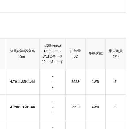
燃費(km/L)
全長×全幅×全高
JC08モード
排気量
乗車定員
駆動方式
(m)
WLTCモード
(cc)
(名)
10・15モード
-
4.79×1.85×1.44
-
2993
4WD
5
-
-
4.79×1.85×1.44
-
2993
4WD
5
-
-