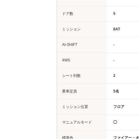
ドア数
5
ミッション
8AT
AI-SHIFT
-
4WS
-
シート列数
2
乗車定員
5名
ミッション位置
フロア
マニュアルモード
◯
標準色
ファイアー・