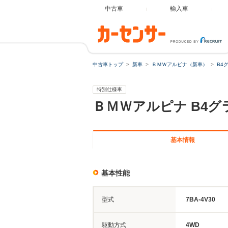
中古車
輸入車
中古車トップ
新車
ＢＭＷアルピナ（新車）
B4
特別仕様車
ＢＭＷアルピナ
B4グ
基本情報
基本性能
型式
7BA-4V30
駆動方式
4WD