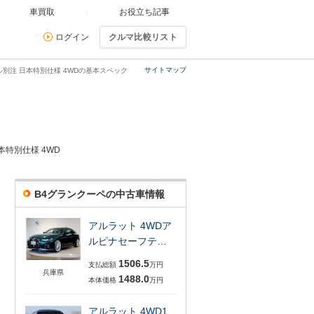
車買取
お役立ち記事
ログイン
クルマ比較リスト
サイトマップ
ル別注 日本特別仕様 4WDの基本スペック
本特別仕様 4WD
B4グランクーペの中古車情報
アルラット 4WDア
ルピナセーフテ…
1506.5
支払総額
万円
兵庫県
1488.0
本体価格
万円
アルラット 4WD1