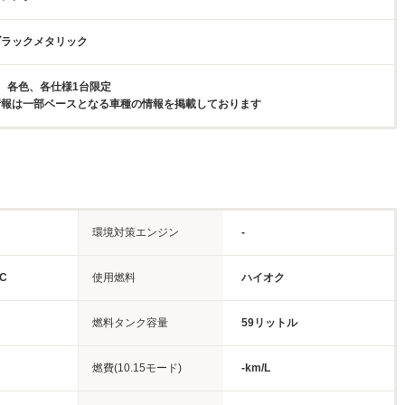
ブラックメタリック
、各色、各仕様1台限定
情報は一部ベースとなる車種の情報を掲載しております
環境対策エンジン
-
C
使用燃料
ハイオク
燃料タンク容量
59リットル
燃費(10.15モード)
-km/L