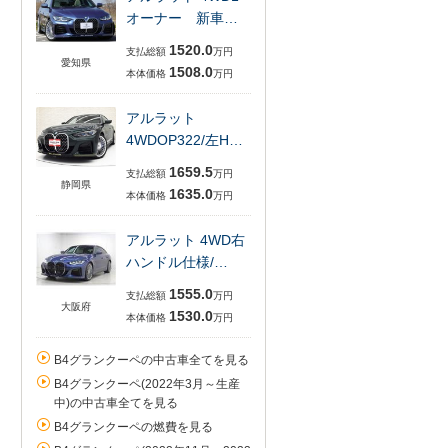
オーナー 新車…
1520.0
支払総額
万円
愛知県
1508.0
本体価格
万円
アルラット
4WDOP322/左H…
1659.5
支払総額
万円
静岡県
1635.0
本体価格
万円
アルラット 4WD右
ハンドル仕様/…
1555.0
支払総額
万円
大阪府
1530.0
本体価格
万円
B4グランクーペの中古車全てを見る
B4グランクーペ(2022年3月～生産
中)の中古車全てを見る
B4グランクーペの燃費を見る