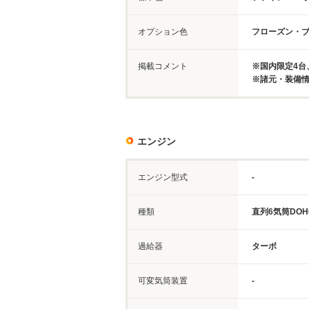
オプション色
フローズン・
掲載コメント
※国内限定4台
※諸元・装備
エンジン
エンジン型式
-
種類
直列6気筒DOH
過給器
ターボ
可変気筒装置
-