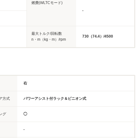
燃費(WLTCモード)
-
最大トルク/回転数
730（74.4）/4500
n・m（kg・m）/rpm
右
ア方式
パワーアシスト付ラック＆ピニオン式
ング
◯
-