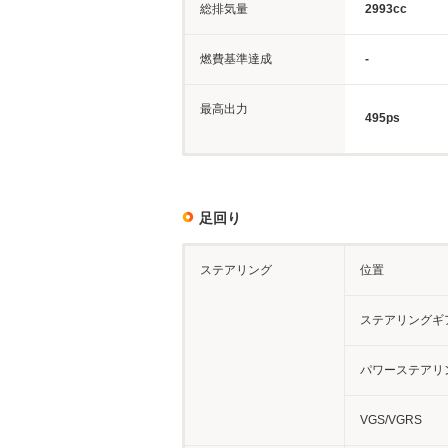
総排気量
2993cc
燃費基準達成
-
最高出力
495ps
足回り
ステアリング
位置
ステアリングギ
パワーステアリ
VGS/VGRS