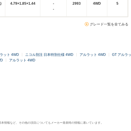
)
4.79×1.85×1.44
-
2993
4WD
5
-
グレード一覧を全てみる
ラット 4WD
ニコル別注 日本特別仕様 4WD
アルラット 4WD
GT アルラッ
D
アルラット 4WD
基本情報など、その他の項目についてもメーカー発表時の情報に基いています。