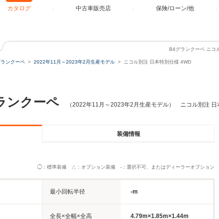
カタログ
中古車販売店
保険/ローン/他
B4グランクーペ ニコ
グランクーペ
2022年11月～2023年2月生産モデル
ニコル別注 日本特別仕様 4WD
ランクーペ
（2022年11月～2023年2月生産モデル） ニコル別注 日
装備情報
◯：標準装備 △：オプション装備 -：選択不可、またはディーラーオプション
最小回転半径
-m
全長×全幅×全高
4.79m×1.85m×1.44m