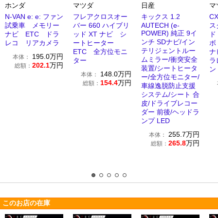
ホンダ
マツダ
日産
マ
N-VAN e: e: ファン
フレアクロスオー
キックス 1.2
CX
試乗車 メモリー
バー 660 ハイブリ
AUTECH (e-
ス
POWER) 純正 9イ
ナビ ETC ドラ
ッド XT ナビ シ
ド
ンチ SDナビ/イン
レコ リアカメラ
ートヒーター
ボ
テリジェントルー
ETC 全方位モニ
ナ
195.0
万円
本体：
ムミラー/衝突安全
ター
ラ
202.1
万円
総額：
装置/シートヒータ
ン
148.0
万円
本体：
ー/全方位モニター/
154.4
万円
総額：
車線逸脱防止支援
システム/シート 合
皮/ドライブレコー
ダー 前後/ヘッドラ
ンプ LED
255.7
万円
本体：
265.8
万円
総額：
このお店の在庫