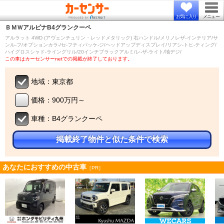
お気に入り
メニュー
ＢＭＷアルピナ
B4グランクーペ
アルラット 4WD (アヴェンチュリン・レッドメタリック) 右ハンドル/メリノレザ-インテリア/サ
ンル-フ/オプションカラ-/セ-フティパッケ-ジ/ヘッドアップディスプレイ/リアシ-トヒ-ティング/
ハイグロスシャド-ライングリル/20インチブラックアルミ/レ-ザ-ライト/地デジ/
この車はカーセンサーnetでの掲載が終了しております。
地域：東京都
価格：900万円～
車種：B4グランクーペ
掲載終了物件と似た条件で検索
あなたにおすすめの中古車
［PR］