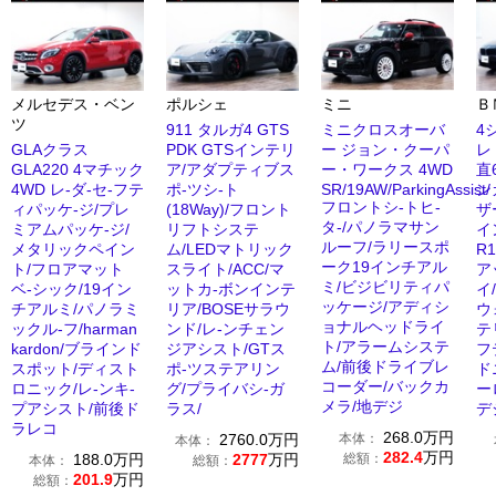
メルセデス・ベン
ポルシェ
ミニ
Ｂ
ツ
911 タルガ4 GTS
ミニクロスオーバ
4
GLAクラス
PDK GTSインテリ
ー ジョン・クーパ
レ
GLA220 4マチック
ア/アダプティブス
ー・ワークス 4WD
直
4WD レ-ダ-セ-フテ
ポ-ツシ-ト
SR/19AW/ParkingAssist/
ン
フロントシ-トヒ-
ィパッケ-ジ/プレ
(18Way)/フロント
ザ
タ-/パノラマサン
ミアムパッケ-ジ/
リフトシステ
イ
ルーフ/ラリースポ
メタリックペイン
ム/LEDマトリック
R1
ーク19インチアル
ト/フロアマット
スライト/ACC/マ
ア
ミ/ビジビリティパ
ベ-シック/19イン
ットカ-ボンインテ
イ
ッケージ/アディシ
チアルミ/パノラミ
リア/BOSEサラウ
ウ
ョナルヘッドライ
ックル-フ/harman
ンド/レ-ンチェン
テ
ト/アラームシステ
kardon/ブラインド
ジアシスト/GTス
フ
ム/前後ドライブレ
スポット/ディスト
ポ-ツステアリン
ド
コーダー/バックカ
ロニック/レ-ンキ-
グ/プライバシ-ガ
ー
メラ/地デジ
プアシスト/前後ド
ラス/
デ
ラレコ
268.0
万円
2760.0
万円
本体：
本体：
282.4
万円
188.0
万円
2777
万円
総額：
本体：
総額：
201.9
万円
総額：