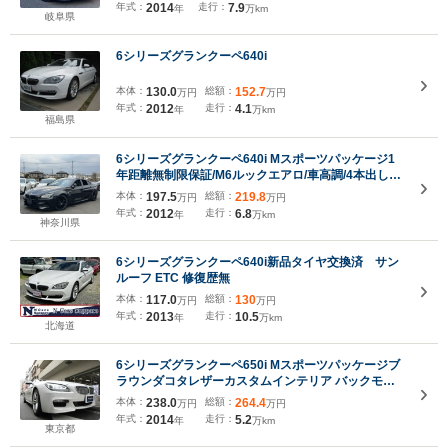
年式：
2014
走行：
7.9
年
万km
岐阜県
6シリーズグランクーペ640i
本体：
130.0
総額：
152.7
万円
万円
年式：
2012
走行：
4.1
年
万km
福島県
6シリーズグランクーペ640i Mスポーツパッケージ1
年距離無制限保証/M6ルックエアロ/車高調/4本出しマ
フラー/レイズ20インチAW/ガラスサンルーフ/黒本革
本体：
197.5
総額：
219.8
万円
万円
シート/Bluetoothオーディオ/地デジ/バックカメ
年式：
2012
走行：
6.8
年
万km
ラ/LEDヘッドライト/シートヒーター
神奈川県
6シリーズグランクーペ640i新品タイヤ交換済 サン
ルーフ ETC 修復歴無
本体：
117.0
総額：
130
万円
万円
年式：
2013
走行：
10.5
年
万km
北海道
6シリーズグランクーペ650i Mスポーツパッケージブ
ラウンダコタレザーカスタムインテリア バックモニ
ター&パークディスタンス サイドカメラ サンルーフ
本体：
238.0
総額：
264.4
万円
万円
ヘッドアップディスプレイ 保証書 取説 全ディーラー
年式：
2014
走行：
5.2
年
万km
整備記録6枚 ETC 屋内保管禁煙車 JAA鑑定評価5/4
東京都