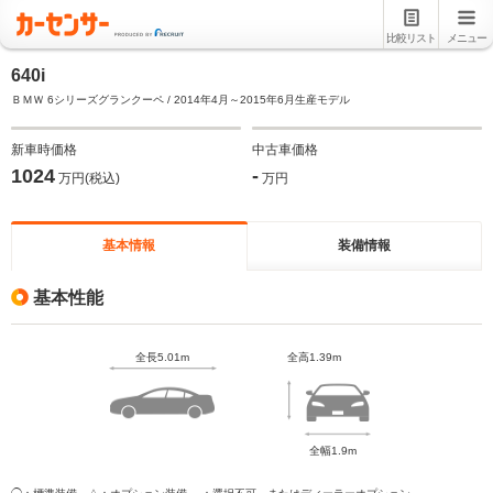
比較リスト
メニュー
640i
ＢＭＷ 6シリーズグランクーペ / 2014年4月～2015年6月生産モデル
新車時価格
中古車価格
1024
-
万円(税込)
万円
基本情報
装備情報
基本性能
全長5.01m
全高1.39m
全幅1.9m