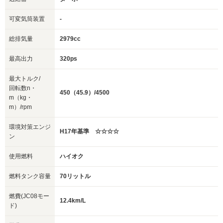
可変気筒装置
-
総排気量
2979cc
最高出力
320ps
最大トルク/
回転数n・
450（45.9）/4500
m（kg・
m）/rpm
環境対策エンジ
H17年基準 ☆☆☆☆
ン
使用燃料
ハイオク
燃料タンク容量
70リットル
燃費(JC08モー
12.4km/L
ド)