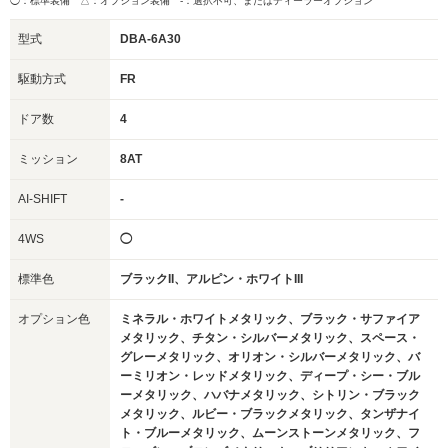
◯：標準装備 △：オプション装備
-：選択不可、またはディーラーオプション
型式
DBA-6A30
駆動方式
FR
ドア数
4
ミッション
8AT
AI-SHIFT
-
4WS
◯
標準色
ブラックII、アルピン・ホワイトIII
オプション色
ミネラル・ホワイトメタリック、ブラック・サファイア
メタリック、チタン・シルバーメタリック、スペース・
グレーメタリック、オリオン・シルバーメタリック、バ
ーミリオン・レッドメタリック、ディープ・シー・ブル
ーメタリック、ハバナメタリック、シトリン・ブラック
メタリック、ルビー・ブラックメタリック、タンザナイ
ト・ブルーメタリック、ムーンストーンメタリック、フ