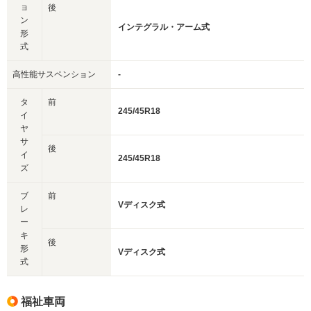
ョ
後
ン
インテグラル・アーム式
形
式
高性能サスペンション
-
タ
前
245/45R18
イ
ヤ
サ
後
イ
245/45R18
ズ
ブ
前
Vディスク式
レ
ー
キ
後
形
Vディスク式
式
福祉車両