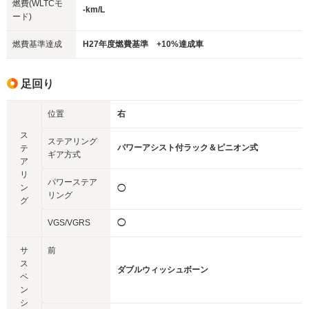
燃費(WLTCモ
-km/L
ード)
燃費基準達成
H27年度燃費基準 +10%達成車
足回り
位置
右
ス
ステアリング
パワーアシスト付ラック＆ピニオン式
テ
ギア方式
ア
リ
パワーステア
ン
◯
リング
グ
VGS/VGRS
◯
サ
前
ス
ダブルウィッシュボーン
ペ
ン
シ