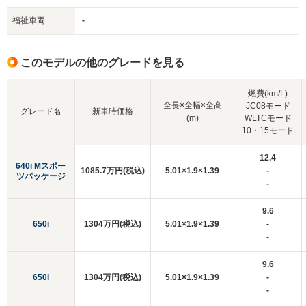
福祉車両
-
このモデルの他のグレードを見る
燃費(km/L)
全長×全幅×全高
JC08モード
グレード名
新車時価格
(m)
WLTCモード
10・15モード
12.4
640i Mスポー
1085.7万円(税込)
5.01×1.9×1.39
-
ツパッケージ
-
9.6
650i
1304万円(税込)
5.01×1.9×1.39
-
-
9.6
650i
1304万円(税込)
5.01×1.9×1.39
-
-