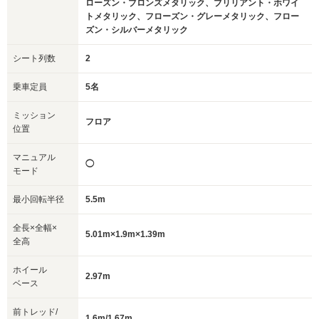
ローズン・ブロンズメタリック、ブリリアント・ホワイ
トメタリック、フローズン・グレーメタリック、フロー
ズン・シルバーメタリック
シート列数
2
乗車定員
5名
ミッション
フロア
位置
マニュアル
◯
モード
最小回転半径
5.5m
全長×全幅×
5.01m×1.9m×1.39m
全高
ホイール
2.97m
ベース
前トレッド/
1.6m/1.67m