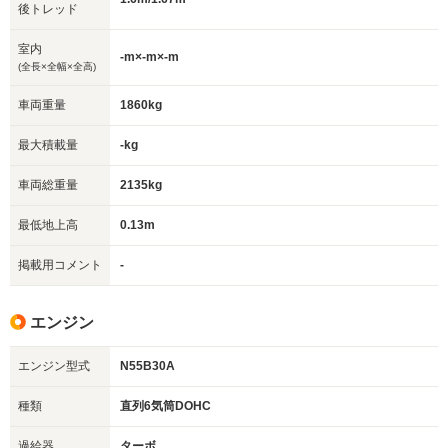
後トレッド
室内
-m×-m×-m
(全長×全幅×全高)
車両重量
1860kg
最大積載量
-kg
車両総重量
2135kg
最低地上高
0.13m
掲載用コメント
-
エンジン
エンジン型式
N55B30A
種類
直列6気筒DOHC
過給器
ターボ