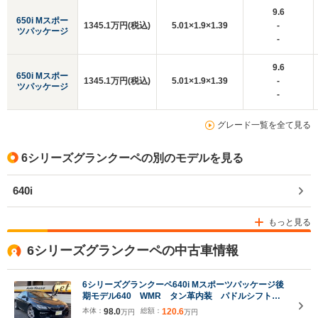
9.6
650i Mスポー
1345.1万円(税込)
5.01×1.9×1.39
-
ツパッケージ
-
9.6
650i Mスポー
1345.1万円(税込)
5.01×1.9×1.39
-
ツパッケージ
-
グレード一覧を全て見る
6シリーズグランクーペの別のモデルを見る
640i
もっと見る
6シリーズグランクーペの中古車情報
6シリーズグランクーペ640i Mスポーツパッケージ後
期モデル640 WMR タン革内装 パドルシフト
8AT AVナビTVバックカメラ 純正19AW ETC
本体：
98.0
総額：
120.6
万円
万円