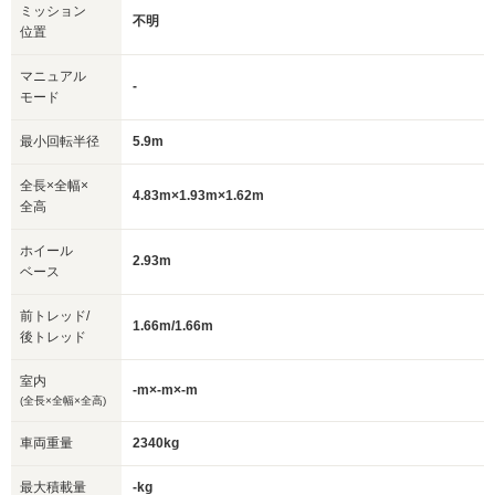
ミッション
不明
位置
マニュアル
-
モード
最小回転半径
5.9m
全長×全幅×
4.83m×1.93m×1.62m
全高
ホイール
2.93m
ベース
前トレッド/
1.66m/1.66m
後トレッド
室内
-m×-m×-m
(全長×全幅×全高)
車両重量
2340kg
最大積載量
-kg