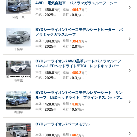
4WD 電気自動車 パノラマガラスルーフ シート
ヒーター シートクーラー 360度カメラ レッドキ
本体：
450.0
総額：
464.7
万円
万円
ャリパー 1オーナー ヘッドアップディスプレイ
年式：
2025
走行：
0.8
年
万km
アダプティブクルーズ レザーシート
神奈川県
BYDシーライオン7ベースモデルシートヒーター パ
ノラミックガラスルーフ
本体：
384.9
総額：
394.9
万円
万円
年式：
2025
走行：
2.8
年
万km
千葉県
BYDシーライオン7AWD黒革シート/パノラマルーフ
パネル/LEDヘッドライト/ETC/ レッドキャリパー
本体：
469.8
総額：
480.2
万円
万円
年式：
2025
走行：
0.3
年
万km
埼玉県
BYDシーライオン7ベースモデルレザーシート サン
ルーフ LEDヘッドライト ブラインドスポットアシ
スト レーンキープアシスト ACC 電動テールゲ
本体：
428.0
総額：
438
万円
万円
ート アップルカープレイ アンドロイドオート 新
年式：
2025
走行：
0.5
年
万km
車保証 認定1年保証 SOH延長保証
岡山県
BYDシーライオン7ベースモデル
本体：
388.0
総額：
402
万円
万円