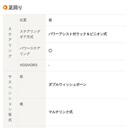
足回り
位置
右
ス
ステアリング
パワーアシスト付ラック＆ピニオン式
テ
ギア方式
ア
リ
パワーステア
ン
◯
リング
グ
VGS/VGRS
-
サ
前
ス
ダブルウィッシュボーン
ペ
ン
シ
ョ
後
ン
マルチリンク式
形
式