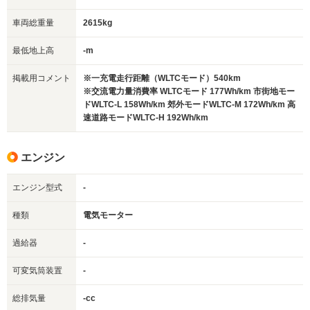
車両総重量
2615kg
最低地上高
-m
掲載用コメント
※一充電走行距離（WLTCモード）540km
※交流電力量消費率 WLTCモード 177Wh/km 市街地モー
ドWLTC-L 158Wh/km 郊外モードWLTC-M 172Wh/km 高
速道路モードWLTC-H 192Wh/km
エンジン
エンジン型式
-
種類
電気モーター
過給器
-
可変気筒装置
-
総排気量
-cc