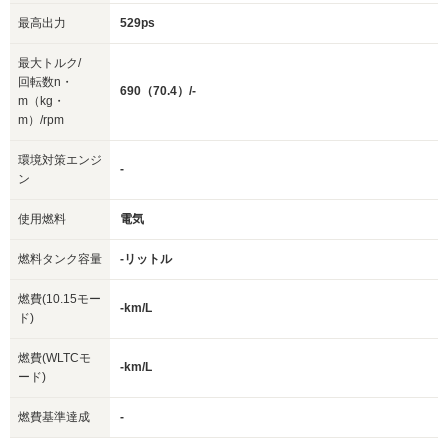
最高出力
529ps
最大トルク/
回転数n・
690（70.4）/-
m（kg・
m）/rpm
環境対策エンジ
-
ン
使用燃料
電気
燃料タンク容量
-リットル
燃費(10.15モー
-km/L
ド)
燃費(WLTCモ
-km/L
ード)
燃費基準達成
-