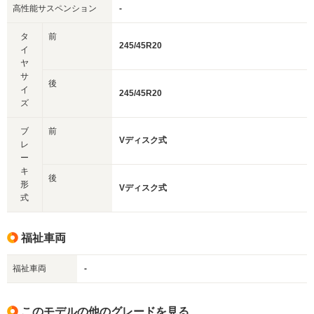
高性能サスペンション
-
タ
前
245/45R20
イ
ヤ
サ
後
イ
245/45R20
ズ
ブ
前
Vディスク式
レ
ー
キ
後
形
Vディスク式
式
福祉車両
福祉車両
-
このモデルの他のグレードを見る