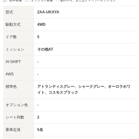
◯：標準装備 △：オプション装備
-：選択不可、またはディーラーオプション
型式
ZAA-UKXYA
駆動方式
4WD
ドア数
5
ミッション
その他AT
AI-SHIFT
-
4WS
-
標準色
アトランティスグレー、シャークグレー、オーロラホワ
イト、コスモスブラック
オプション色
-
シート列数
2
乗車定員
5名