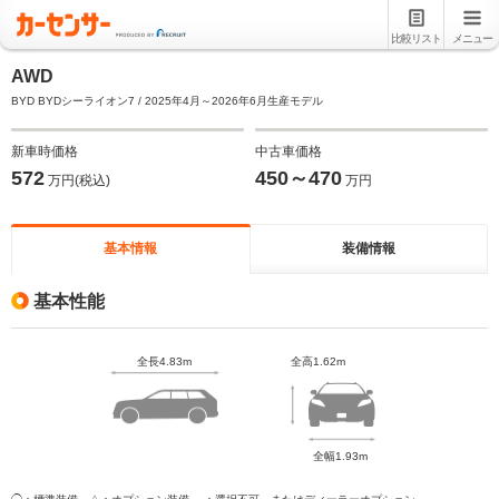
比較リスト
メニュー
AWD
BYD BYDシーライオン7 / 2025年4月～2026年6月生産モデル
新車時価格
中古車価格
572
450～470
万円(税込)
万円
基本情報
装備情報
基本性能
全長4.83m
全高1.62m
全幅1.93m