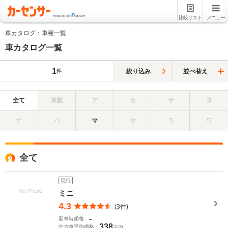
比較リスト
メニュー
車カタログ：車種一覧
車カタログ一覧
1
絞り込み
並べ替え
件
全て
英数
ア
カ
サ
タ
ナ
ハ
マ
ヤ
ラ
ワ
全て
現行
ミニ
4.3
(3件)
-
新車時価格：
338
中古車平均価格：
万円