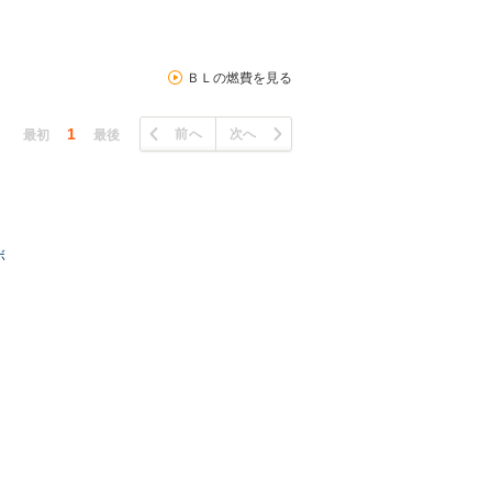
ＢＬの燃費を見る
1
前へ
次へ
最初
最後
ボ