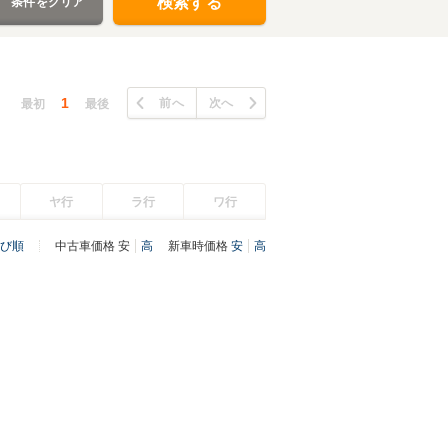
検索する
条件をクリア
1
前へ
次へ
最初
最後
ヤ行
ラ行
ワ行
び順
中古車価格
安
高
新車時価格
安
高