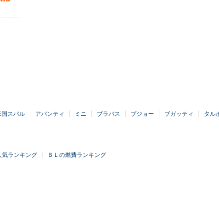
米国スバル
アバンティ
ミニ
ブラバス
プジョー
ブガッティ
タル
人気ランキング
ＢＬの燃費ランキング