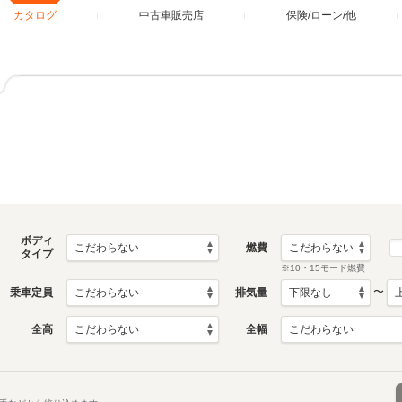
カタログ
中古車販売店
保険/ローン/他
ボディ
燃費
タイプ
※10・15モード燃費
〜
乗車定員
排気量
全高
全幅