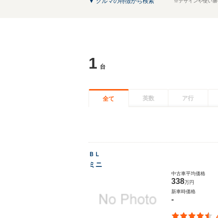
▼ クルマの特徴から検索
※デザインや使い勝
1
台
英数
ア行
全て
ＢＬ
ミニ
中古車平均価格
338
万円
新車時価格
-