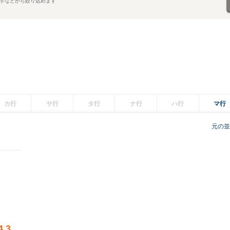
手などから絞り込めます
カ行
サ行
タ行
ナ行
ハ行
マ行
元の並
4.3