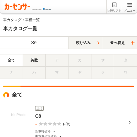
比較リスト
メニュー
車カタログ：車種一覧
車カタログ一覧
3
絞り込み
並べ替え
件
全て
英数
ア
カ
サ
タ
ナ
ハ
マ
ヤ
ラ
ワ
全て
現行
C8
-
(-件)
-
新車時価格：
-
中古車平均価格：