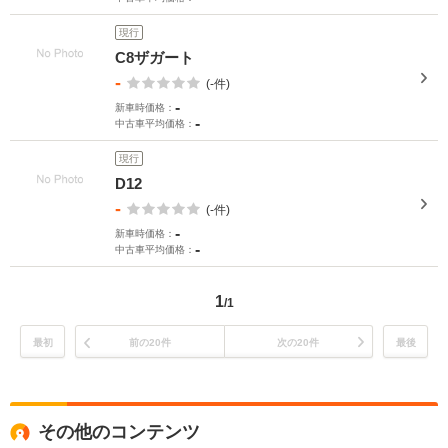
現行
C8ザガート
-
(-件)
-
新車時価格：
-
中古車平均価格：
現行
D12
-
(-件)
-
新車時価格：
-
中古車平均価格：
1
/1
最初
前の20件
次の20件
最後
その他のコンテンツ