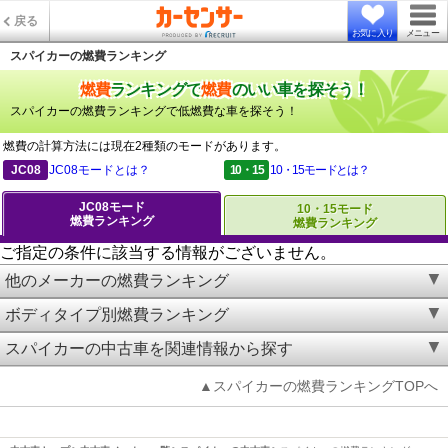
戻る
お気に入り
メニュー
スパイカーの燃費ランキング
燃費
ランキングで
燃費
のいい車を探そう！
スパイカーの燃費ランキングで低燃費な車を探そう！
燃費の計算方法には現在2種類のモードがあります。
JC08
JC08モードとは？
10・15
10・15モードとは？
JC08モード
10・15モード
燃費ランキング
燃費ランキング
ご指定の条件に該当する情報がございません。
他のメーカーの燃費ランキング
ボディタイプ別燃費ランキング
スパイカーの中古車を関連情報から探す
▲スパイカーの燃費ランキングTOPへ