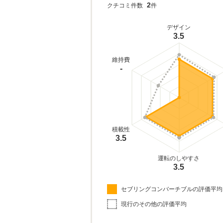
2
クチコミ件数
件
デザイン
3.5
維持費
-
積載性
3.5
運転のしやすさ
3.5
セブリングコンバーチブルの評価平均
現行のその他の評価平均