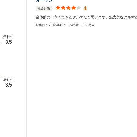
オープン
4
総合評価
全体的には良くできたクルマだと思います。魅力的なクルマ
投稿日：
2013/03/26
投稿者：
ぶいさん
走行性
3.5
居住性
3.5