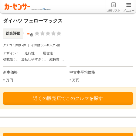
比較リスト
メニュー
ダイハツ フェローマックス
-
総合評価
点
クチコミ件数
-
件 ｜ その他ランキング
-
位
-
-
-
デザイン :
走行性 :
居住性 :
-
-
-
積載性 :
運転しやすさ :
維持費 :
新車価格
中古車平均価格
-
-
万円
万円
近くの販売店でこのクルマを探す