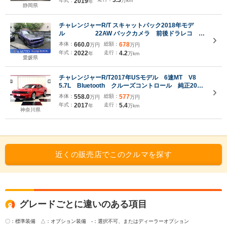
年式：
2019
万km
年
静岡県
チャレンジャーR/T スキャットパック2018年モデ
ル 22AW バックカメラ 前後ドラレコ ボ
ンネットラッピング
本体：
660.0
総額：
678
万円
万円
年式：
2022
走行：
4.2
年
万km
愛媛県
チャレンジャーR/T2017年USモデル 6速MT V8
5.7L Bluetooth クルーズコントロール 純正20イ
ンチAW サイドデカール リアスポイラー
本体：
558.0
総額：
577
万円
万円
年式：
2017
走行：
5.4
年
万km
神奈川県
近くの販売店でこのクルマを探す
グレードごとに違いのある項目
〇：標準装備 △：オプション装備
-：選択不可、またはディーラーオプション