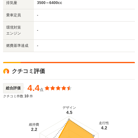
排気量
3500～6400cc
乗車定員
-
環境対策
-
エンジン
燃費基準達成
-
クチコミ評価
4.4
総合評価
点
10
クチコミ件数
件
デザイン
4.5
走行性
維持費
4.2
2.2