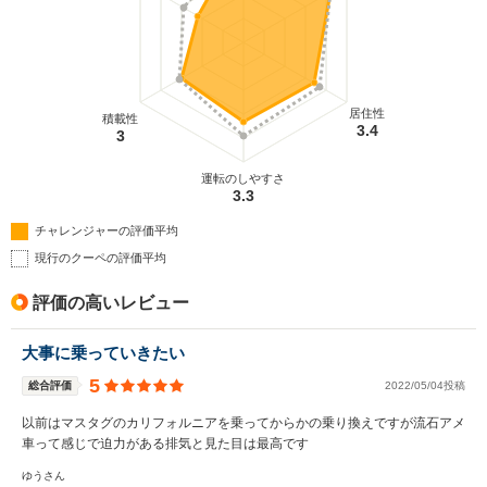
居住性
積載性
3.4
3
運転のしやすさ
3.3
チャレンジャーの評価平均
現行のクーペの評価平均
評価の高いレビュー
大事に乗っていきたい
5
総合評価
2022/05/04投稿
以前はマスタグのカリフォルニアを乗ってからかの乗り換えですが流石アメ
車って感じで迫力がある排気と見た目は最高です
ゆうさん