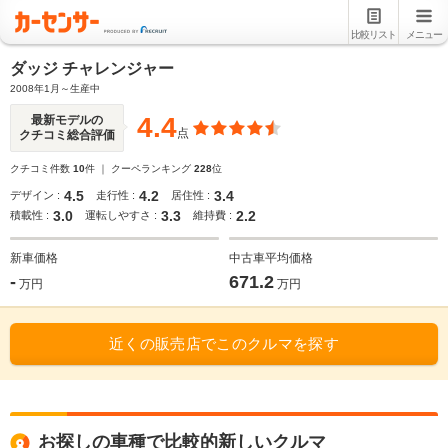
比較リスト
メニュー
ダッジ チャレンジャー
2008年1月～生産中
4.4
最新モデルの
点
クチコミ総合評価
クチコミ件数
10
件 ｜ クーペランキング
228
位
4.5
4.2
3.4
デザイン :
走行性 :
居住性 :
3.0
3.3
2.2
積載性 :
運転しやすさ :
維持費 :
新車価格
中古車平均価格
-
671.2
万円
万円
近くの販売店でこのクルマを探す
お探しの車種で比較的新しいクルマ