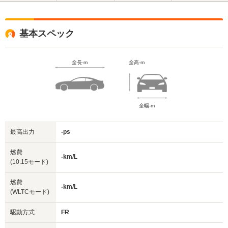
基本スペック
全長-m
全高-m
全幅-m
最高出力
-ps
燃費
-km/L
(10.15モード)
燃費
-km/L
(WLTCモード)
駆動方式
FR