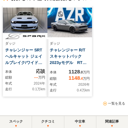
ダッジ
ダッジ
チャレンジャー SRT
チャレンジャー R/T
ヘルキャット ジェイ
スキャットパック
ルブレイク/ワイドボ
2023yモデル RTス
ディ/2023yモデル/新
キャットパック 新車
応談
1128
本体
本体
.0
万円
車並行/ワンオーナー/
並行車 ラストコー
---
1148
総額
万円
総額
.4
万円
レッドキャリパー/ア
ル ワイドボディ デ
年式
2024
年
年式
2026
年
クティブクルコン/ヒ
ストロイヤーグレー
走行
0.1
万km
走行
0.4
万km
ーター&ベンチレーシ
8速AT PLUSパッケ
ョンシート/ステアヒ
ージ ブレンボブレー
一覧を見る
ーター/キーレス×3本/
キ 純正20AW カー
カープレイ
プレイ アクティブエ
キゾースト
スペック
クチコミ
中古車
関連記事