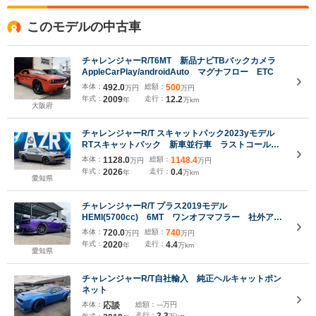
このモデルの中古車
チャレンジャーR/T6MT 新品ナビTBバックカメラ
AppleCarPlay/androidAuto マグナフロー ETC
本体：
492.0
総額：
500
万円
万円
年式：
2009
走行：
12.2
年
万km
大阪府
チャレンジャーR/T スキャットパック2023yモデル
RTスキャットパック 新車並行車 ラストコール
ワイドボディ デストロイヤーグレー 8速AT
本体：
1128.0
総額：
1148.4
万円
万円
PLUSパッケージ ブレンボブレーキ 純正20AW
年式：
2026
走行：
0.4
年
万km
カープレイ アクティブエキゾースト
愛知県
チャレンジャーR/T プラス2019モデル
HEMI(5700cc) 6MT ワンオフマフラー 社外アル
ミホイール LEDヘッドライト ローダウン 前後ワ
本体：
720.0
総額：
740
万円
万円
ンオフスポイラー 純正マフラー有 取説 記録簿
年式：
2020
走行：
4.4
年
万km
スペアキー有
愛知県
チャレンジャーR/T自社輸入 純正ヘルキャットボン
ネット
本体：
応談
総額：
---万円
走行：
3.3