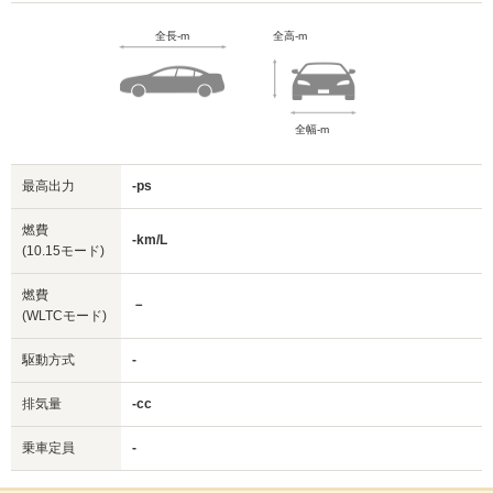
全長-m
全高-m
全幅-m
最高出力
-ps
燃費
-km/L
(10.15モード)
燃費
－
(WLTCモード)
駆動方式
-
排気量
-cc
乗車定員
-