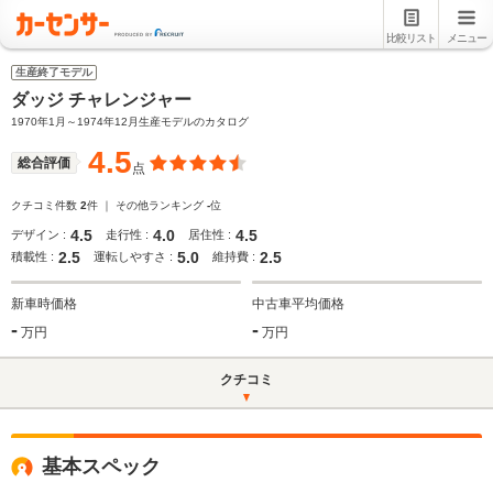
比較リスト
メニュー
生産終了モデル
ダッジ チャレンジャー
1970年1月～1974年12月生産モデルのカタログ
4.5
総合評価
点
クチコミ件数
2
件 ｜ その他ランキング
-
位
4.5
4.0
4.5
デザイン :
走行性 :
居住性 :
2.5
5.0
2.5
積載性 :
運転しやすさ :
維持費 :
新車時価格
中古車平均価格
-
-
万円
万円
クチコミ
基本スペック