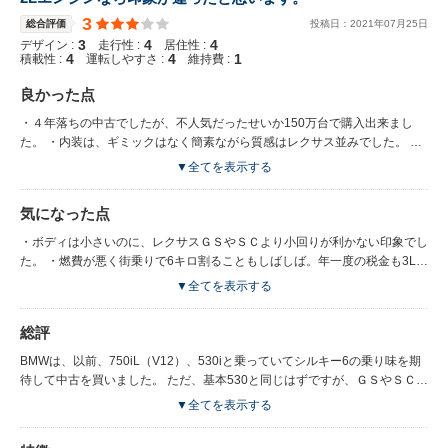
3
総合評価
投稿日：
2021
年
07
月
25
日
3
4
4
デザイン :
走行性 :
居住性 :
4
4
1
積載性 :
運転しやすさ :
維持費 :
良かった点
・４年落ちの中古でしたが、不人気だったせいか150万台で購入出来まし
た。 ・内装は、ギミックはなく簡素ながら質感はレクサス並みでした。 ・
威圧感がないので、誰からも妬まれることなく、どこにでも気軽に乗れまし
▼全てを表示する
た。 ・SUVにしては乗り心地が良く、車高が低いため他の自家用車ＧＳ、
ＳＣと違和感なく運転出来ました。 ・スキーに行くときは、やはり４ＷＤ
気になった点
は安心感がありました。 ・ボディの小ささは都心部の縦列駐車で助かりま
した。 ・シルバーメタリックでしたが、塗装がしっかりしていて1度のガラ
・ボディは小さいのに、レクサスＧＳやＳＣより小回りが利かない印象でし
スコートで2年、もちました。
た。 ・燃費が悪く街乗りで6キロ割ることもしばしば。年一度の税金も3Lの
せいで無駄に高いです。 ・エンジン設計が古いからとは思いますが、オイ
▼全てを表示する
ル漏れがなかなか治らず、完全修理となると かなり高額になると言わ
れ、2年目の車検前に手放しました。 ・私の個体だけかも知れませんが、据
総評
え切りハンドルの重さは男でも驚くほどでした。
BMWは、以前、750iL（V12）、530iと乗っていてシルキー6の乗り味を期
待して中古を買いました。 ただ、基本530と同じはずですが、ＧＳやＳＣの
大トルクに乗りなれたせいか、トルク感が薄く、 時代遅れは否めず、デビ
▼全てを表示する
ュー後すぐ2Ｌターボに取って代わられたのもうなづけます。 ディーラーで
28iを試乗したことがありますが、低速トルクもあり文句なしでした。