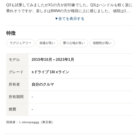
った価値は間違いなくあると思います。
Q3も試乗してみましたがX1の方が好印象でした。Q3はハンドルも軽く楽に
乗れそうですが、楽しさはBMWの方が格段に上に感じました。 値段は1.5
リッターといえどもBMWですので18iでも中々の値段がしますが価格以上の
▼全てを表示する
価値はあると思います。 19インチのオプションのホイールにはタイヤはダ
ンロップのスポーツマックスが付いていました。 ノードノイズも抑えられ
特徴
ており中々、良いタイヤだと思います。 また18dも試乗してみましたが発進
時の若干のもたつきが気になり楽しく乗るならとガソリン車を選択しまし
ラグジュアリー
加速が良い
乗り心地が良い
信頼性が高い
た。
モデル
2015年10月～2023年1月
グレード
sドライブ 18i xライン
所有者
自分のクルマ
所有期間
-
燃費
-
投稿者：Ｌolooopaggg（東京都）