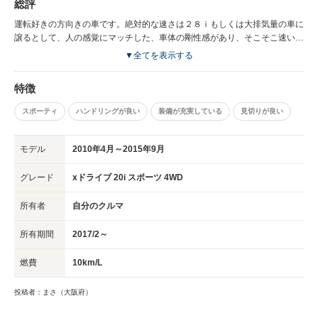
総評
運転好きの方向きの車です。絶対的な速さは２８ｉもしくは大排気量の車に
譲るとして、人の感覚にマッチした、車体の剛性感があり、そこそこ速い気
持ち良い加速感を感じられ、きちんと曲がりきちんと止まる基礎点が高いい
▼全てを表示する
い車です。
特徴
スポーティ
ハンドリングが良い
装備が充実している
見切りが良い
モデル
2010年4月～2015年9月
グレード
xドライブ 20i スポーツ 4WD
所有者
自分のクルマ
所有期間
2017/2～
燃費
10km/L
投稿者：まさ（大阪府）