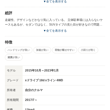
▼全てを表示する
ドシートをつけても全く問題なく広々としている。
総評
走破性、デザインなどかなり気に入っている。 立体駐車場には入らないケ
ースもあるが、セダンではなく、SUVタイプの見た目が好きなので問題な
い。 フロントカメラ、サイドカメラはないが代わりに障害物センサーがあ
▼全てを表示する
るので慣れれば無くてもよいように感じる。
特徴
ハンドリングが良い
加速が良い
荷物が載せやすい
小回りが利く
燃費が良い
モデル
2015年10月～2023年1月
グレード
xドライブ 18d xライン 4WD
所有者
自分のクルマ
所有期間
2017/7～
燃費
12km/L