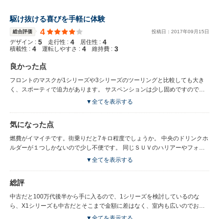
駆け抜ける喜びを手軽に体験
4
総合評価
投稿日：
2017
年
09
月
15
日
5
4
4
デザイン :
走行性 :
居住性 :
4
4
3
積載性 :
運転しやすさ :
維持費 :
良かった点
フロントのマスクが1シリーズや3シリーズのツーリングと比較しても大き
く、スポーティで迫力があります。 サスペンションは少し固めですので、
乗り物酔いがひどい方でも安心して乗れるのではないでしょうか。 ハンド
▼全てを表示する
リングはＢＭＷ全般にいえることかもしれませんが、少し重いですが、それ
がＢＭＷの魅力や重厚感につながっているのではないかと思います。 走行
気になった点
については、街中ではそこまで感じませんが、高速だと加速が良く安定感が
あります。 またカーブについても、多少のスピードでも安心して曲がれま
燃費がイマイチです。街乗りだと7キロ程度でしょうか。 中央のドリンクホ
すし、意外と小回りもききます。 車内については、室内も広く高級感があ
ルダーが１つしかないので少し不便です。 同じＳＵＶのハリアーやフォレ
ります。 純正ナビについては好みはあるかと思いますが、画面にタッチし
スターなどと比べると内装が少しシンプルで、物足りなさも感じます。
▼全てを表示する
なくても操作できるので便利かと思います。運転中に操作する主な機能はハ
ンドルなど全て手元に揃うので安全性も抜群です。また、CD挿入口の下の
総評
ボタンは、タッチ式で機能登録ができ機能的です。
中古だと100万代後半から手に入るので、1シリーズを検討しているのな
ら、X1シリーズも中古だとそこまで金額に差はなく、室内も広いのでおす
すめです。
▼全てを表示する