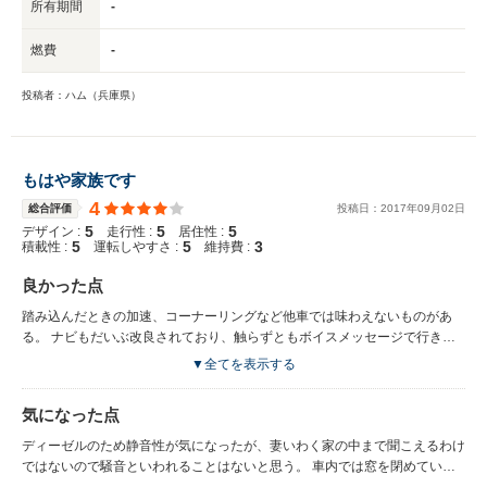
所有期間
-
燃費
-
投稿者：ハム（兵庫県）
もはや家族です
4
総合評価
投稿日：
2017
年
09
月
02
日
5
5
5
デザイン :
走行性 :
居住性 :
5
5
3
積載性 :
運転しやすさ :
維持費 :
良かった点
踏み込んだときの加速、コーナーリングなど他車では味わえないものがあ
る。 ナビもだいぶ改良されており、触らずともボイスメッセージで行き先
を指定できるようにもなっており運転中もガチャガチャせずに楽になった。
▼全てを表示する
クリーンディーゼルのため燃費向上、ガソリン代減少により、維持費が劇的
に下がった。 現在はほぼ街乗りがメインだが、高速もあわせれば燃費はも
気になった点
っと向上する。
ディーゼルのため静音性が気になったが、妻いわく家の中まで聞こえるわけ
ではないので騒音といわれることはないと思う。 車内では窓を閉めている
ときは全くといっていいほど聞こえない。 後部座席のスペースもチャイル