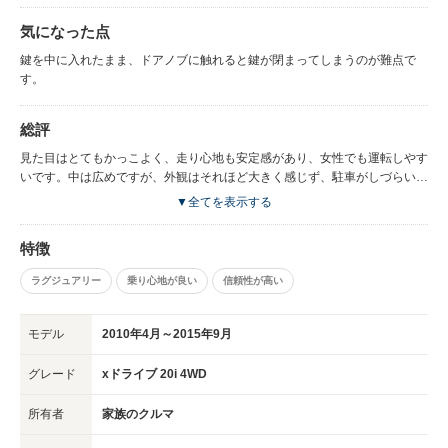
気になった点
鍵を中に入れたまま、ドアノブに触れると鍵が閉まってしまうのが難点で
す。
総評
見た目はとてもかっこよく、走り心地も安定感があり、女性でも運転しやす
いです。中は広めですが、外観はそれほど大きく感じず、駐車がしづらいこ
ともほとんどありません。革のシートも座り心地がよく、長時間運転してい
▼全てを表示する
ても疲れません。鍵を中に入れたままドアノブに触れると鍵が閉まってしま
うのは難点ですが、それは自分で気を付ければいいことなので。その他には
特徴
特に不満に思うことはありません。
ラグジュアリー
乗り心地が良い
信頼性が高い
モデル
2010年4月～2015年9月
グレード
xドライブ 20i 4WD
所有者
家族のクルマ