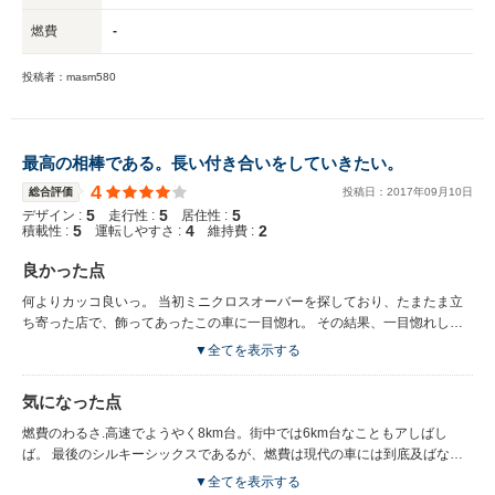
燃費
-
投稿者：masm580
最高の相棒である。長い付き合いをしていきたい。
4
総合評価
投稿日：
2017
年
09
月
10
日
5
5
5
デザイン :
走行性 :
居住性 :
5
4
2
積載性 :
運転しやすさ :
維持費 :
良かった点
何よりカッコ良いっ。 当初ミニクロスオーバーを探しており、たまたま立
ち寄った店で、飾ってあったこの車に一目惚れ。 その結果、一目惚れして
買ってしまった。 また室内の質感も非常に高く、満足感を得られるもので
▼全てを表示する
ある。革張りのシート。ボタンの反応等。ドイツ車のそれを感じさせる。
気になった点
燃費のわるさ.高速でようやく8km台。街中では6km台なこともアしばし
ば。 最後のシルキーシックスであるが、燃費は現代の車には到底及ばない
が。まぁ元々燃費を求める車では無いので、理解して購入していただきた
▼全てを表示する