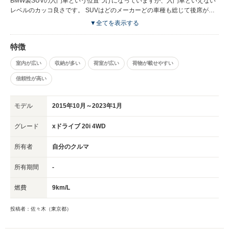
BMW製SUVの入門車という位置づけになっていますが、入門車といえない
レベルのカッコ良さです。 SUVはどのメーカーどの車種も総じて後席が狭
いのですが、X1についてはそんなことありませんでした。 むしろ前列より
▼全てを表示する
も広いんじゃないかと。居住性のレベル高いですね。 後部座席の乗り心
地、居住性はミニバンレベルがあります。 さらに後部の荷台は床下にも収
特徴
納できるので、常に積んでいなければいけないものはそこに入れています。
SUVの中でも実用性重視のものを求めていたので、希望通りの車体でし
室内が広い
収納が多い
荷室が広い
荷物が載せやすい
た。
信頼性が高い
モデル
2015年10月～2023年1月
グレード
xドライブ 20i 4WD
所有者
自分のクルマ
所有期間
-
燃費
9km/L
投稿者：佐々木（東京都）