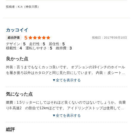
投稿者：K.h（神奈川県）
カッコイイ
5
総合評価
投稿日：
2017
年
09
月
10
日
5
5
5
デザイン :
走行性 :
居住性 :
4
5
3
積載性 :
運転しやすさ :
維持費 :
良かった点
外装：言うまでもなくカッコ良いです。 オプションの19インチのホイール
を履き後ろ以外はカタログと同じ見た目にしています。 内装： 皮シートは
選択しませんでしたがオプションのアンソラジットルーフライニングだけ付
▼全てを表示する
けたのでシートは布シートで天井は黒色になっています。受注生産になりま
したがオリジナリティがあって気に入っています。 可動：18iでカタログ上
気になった点
の馬力も低く心配しましたが最大トルクが低めから設定されているからか、
よく走ります。 国産の馬力が18iよりも上の車よりも間違いなくよく走りま
燃費：1.5リッターにしてはそれほど良くないのではないでしょうか。 街乗
す。上り坂も楽々登ります。 走行性能：これがやはりBMWを購入した最大
り8 高速2 の割合で12kmほどです。 アイドリングストップは使用してい
の理由です。国産の高級車も所有してきましたが味わったことないほど気持
ません。
▼全てを表示する
ちよく曲がります。 これは乗ってみないと説明しにくい感覚ですが、とに
かく運転は楽しいです。 乗り心地：車内も静かで19インチのランフラット
総評
にしては悪くない乗り心地です。 価格：安いとは思いませんが価格に見合