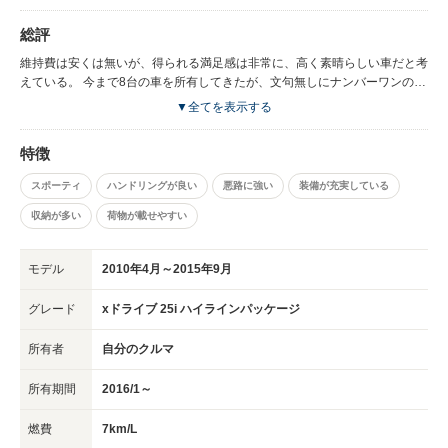
い。 後は、経年劣化がそろそろ出始める頃に差し掛かってきているため、
何処にガタがくるのか。その際の修理費用がどのくらいかかってくるのか。
総評
が今後出てくる不安点だと考えている。
維持費は安くは無いが、得られる満足感は非常に、高く素晴らしい車だと考
えている。 今まで8台の車を所有してきたが、文句無しにナンバーワンの一
台である。 また動力性能も素晴らしく。高速での伸びは終わりが見えな
▼全てを表示する
い。あっと言うまに、すべての車を置いていってしまう。いつまでも所有し
ていたいと感じさせる一台である。 段々個体も少なくなっていっていると
特徴
思うので、悩まれている方は是非！
スポーティ
ハンドリングが良い
悪路に強い
装備が充実している
収納が多い
荷物が載せやすい
モデル
2010年4月～2015年9月
グレード
xドライブ 25i ハイラインパッケージ
所有者
自分のクルマ
所有期間
2016/1～
燃費
7km/L