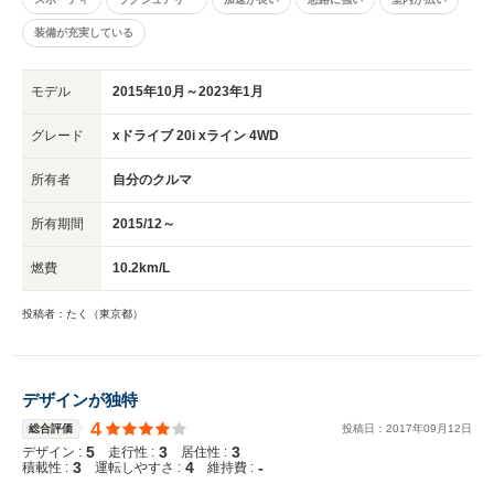
装備が充実している
モデル
2015年10月～2023年1月
グレード
xドライブ 20i xライン 4WD
所有者
自分のクルマ
所有期間
2015/12～
燃費
10.2km/L
投稿者：たく（東京都）
デザインが独特
4
総合評価
投稿日：
2017
年
09
月
12
日
5
3
3
デザイン :
走行性 :
居住性 :
3
4
-
積載性 :
運転しやすさ :
維持費 :