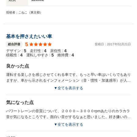
投稿者：こねこ（東京都）
基本を押さえたいい車
5
総合評価
投稿日：
2017
年
02
月
21
日
5
4
4
デザイン :
走行性 :
居住性 :
4
5
4
積載性 :
運転しやすさ :
維持費 :
良かった点
運転する楽しさを感じさせてくれる車です。もっと早い車はいくらでもあり
ますが、車から示されるインフォメーション（音・慣性・加速感等）が人間
の感覚に近く、運転していて楽しいなぁ～と感じられる車です。また、車体
▼全てを表示する
の剛性・パワートレーン並びに８速オートマチックトランスミッションの完
成度等挙げればきりがありませんが、なかなかやるなあと感心する出来栄え
気になった点
です。パワートレーンのレスポンスは鋭く６０００ｒｐｍ超まできれいに回
り切ります。『曲がる』に関しては基本性能の高さ＋４ＷＤの助けもあり人
パワートレーンの音質について、２０００～３０００rpmあたりのカラカラ
間の感性に近いトレースをこなしてくれます。 取り回し・居住性も広々と
音が気になるところです。面白い音がするなぁと思いました。好き嫌いのレ
はいきませんが合格点だと思います。 装備はオプションの革シート・シー
ベルとは思います。 電子シフトノブは若干慣れが必要でした。右ボタンを
▼全てを表示する
トヒーター・パワーシートがついておりまずまずの充実度です。
押しながらポジションチェンジを行いますが、発進時に右ボタンをつい忘れ
『動かん！』と慌てたことがありました。