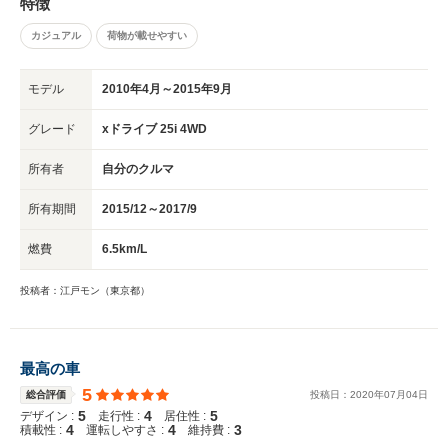
特徴
カジュアル
荷物が載せやすい
モデル
2010年4月～2015年9月
グレード
xドライブ 25i 4WD
所有者
自分のクルマ
所有期間
2015/12～2017/9
燃費
6.5km/L
投稿者：江戸モン（東京都）
最高の車
5
総合評価
投稿日：
2020
年
07
月
04
日
5
4
5
デザイン :
走行性 :
居住性 :
4
4
3
積載性 :
運転しやすさ :
維持費 :