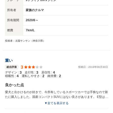
所有者
家族のクルマ
所有期間
2020/6～
燃費
7km/L
投稿者：太陽サンサン（神奈川県）
重い
3
総合評価
投稿日：
2019
年
06
月
30
日
3
3
4
デザイン :
走行性 :
居住性 :
4
2
2
積載性 :
運転しやすさ :
維持費 :
良かった点
愛犬と出かけるのが好きで、今所有しているスポーツカーでは手狭なので新
たに購入しました。国産コンパクトSUVにはない良さがあります。 E型はか
なり安くなってきていて、外装内装4.5で走行1万キロのものが150万ちょっ
▼全てを表示する
とで買えました。 リアシートを倒すとかなり荷物が積めます。大型犬用の
クレート二つとキャンプ用品も積めました。 自分は身長175ですが、足を伸