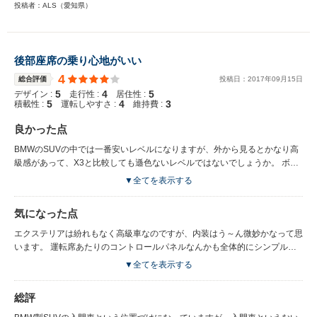
投稿者：ALS（愛知県）
後部座席の乗り心地がいい
4
総合評価
投稿日：
2017
年
09
月
15
日
5
4
5
デザイン :
走行性 :
居住性 :
5
4
3
積載性 :
運転しやすさ :
維持費 :
良かった点
BMWのSUVの中では一番安いレベルになりますが、外から見るとかなり高
級感があって、X3と比較しても遜色ないレベルではないでしょうか。 ボデ
ィの形状はBMWらしさがあり、誰が見ても「お、高級車だ！」と思います
▼全てを表示する
が、大きさはよくよく見てみるとコンパクトなので、狭めの駐車場でも楽々
です。
気になった点
エクステリアは紛れもなく高級車なのですが、内装はう～ん微妙かなって思
います。 運転席あたりのコントロールパネルなんかも全体的にシンプル
で、ここは割り切って考えないといけません。 特にメーターはチープで、
▼全てを表示する
わかり易さはもちろんあるのですが高級感はありませんでした。
総評