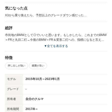
気になった点
X3から乗り換えたら、予想以上のグレードダウン感だった…
総評
市街地のBMWとして◎でいいと思います。もしかしたら、これまでのBMW
＝FRと丸目二灯→今後のBMW＝FR＆変形二灯への、指標になると言える
かもしれない 市街地のBMWとして◎でいいと思います。もしかしたら、こ
▼全てを表示する
れまでのBMW＝FRと丸目二灯→今後のBMW＝FR＆変形二灯への、指標に
なると言えるかもしれない 市街地のBMWとして◎でいいと思います。もし
特徴
かしたら、これまでのBMW＝FRと丸目二灯→今後のBMW＝FR＆変形二灯
への、指標になると言えるかもしれない市街地のBMWとして◎でいいと思
押し出しが強い
燃費が良い
います。もしかしたら、これまでのBMW＝FRと丸目二灯→今後のBMW＝
FR＆変形二灯への、指標になると言えるかもしれない市街地のBMWとして
◎でいいと思います。もしかしたら、これまでのBMW＝FRと丸目二灯→今
モデル
2015年10月～2023年1月
後のBMW＝FR＆変形二灯への、指標になると言えるかもしれない市街地の
BMWとして◎でいいと思います。もしかしたら、これまでのBMW＝FRと
グレード
-
丸目二灯→今後のBMW＝FR＆変形二灯への、指標になると言えるかもしれ
ない
所有者
自分のクルマ
所有期間
2017/8～