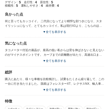
5
4
5
デザイン :
走行性 :
居住性 :
5
4
4
積載性 :
運転しやすさ :
維持費 :
良かった点
何と言ってもカッコイイ。 二代目になってより精悍な顔つきになり、スタ
イリッシュになって、とてもカッコイイ。私は現行X3より、こちらのほう
がカッコイイと思っています。（次期型X3はカッコイイですが） 個人的に
▼全てを表示する
は20i、25iのマフラー2本出しがとてもカッコイイよく気に入ってます。デ
ィーゼルだとマフラー1本なので非力に見えちゃいますね。 乗り味もスポー
気になった点
ティで加速も良いですよ。
タコメーター付近の液晶が、座高の低い私からは背を伸ばさないと見えない
のがマイナスポイントです。 カーブまでの距離数が出たり、高速出口まで
の距離数が出たり、かなり有益な情報が出てるので、地味ながら結構痛いポ
▼全てを表示する
イントです。 その他は特にないです。ちょっと25iにしておくべきだったか
なと、少し後悔しています。
総評
購入にあたり、様々な車種を比較検討し、試乗をたくさん繰り返して、この
一台に行き当たりました。 国産はフォレスターXT、レクサスNX、輸入車だ
とQ3、GLAあたりでしょうか。 この競合車の中にあっても、X1が最適な一
▼全てを表示する
台だったと思っています。 また、レクサスやメルセデス・ベンツと違い、
BMWは結構値引きが大きく、約一割値引きしてもらいました。
特徴
スポーティ
ラグジュアリー
加速が良い
悪路に強い
室内が広い