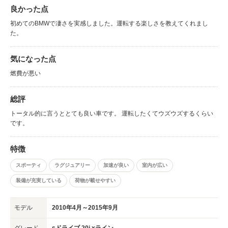
良かった点
初めてのBMWで凄さを実感しました。運転する楽しさを教えてくれまし
た。
気になった点
燃費が悪い
総評
トータル的に言うととても良い車です。 運転したくてウズウズするくらい
です。
特徴
スポーティ
ラグジュアリー
加速が良い
室内が広い
装備が充実している
荷物が載せやすい
モデル
2010年4月～2015年9月
グレード
sドライブ 20i xライン