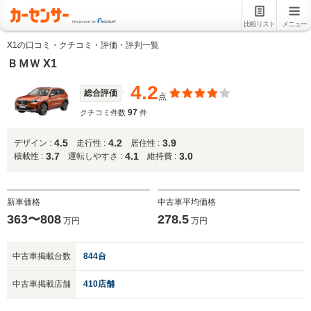
比較リスト
メニュー
X1の口コミ・クチコミ・評価・評判一覧
ＢＭＷ X1
4.2
総合評価
点
97
クチコミ件数
件
4.5
4.2
3.9
デザイン :
走行性 :
居住性 :
3.7
4.1
3.0
積載性 :
運転しやすさ :
維持費 :
新車価格
中古車平均価格
363〜808
278.5
万円
万円
中古車掲載台数
844台
中古車掲載店舗
410店舗