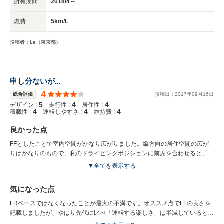
所有期間
2018/4～
燃費
5km/L
投稿者：Le（東京都）
申し分ないが...
4
総合評価
投稿日：
2017
年
09
月
16
日
5
4
4
デザイン :
走行性 :
居住性 :
4
4
4
積載性 :
運転しやすさ :
維持費 :
良かった点
FFとしたことで室内空間がかなり広がりました。縦方向の居住空間の広が
りはかなりのもので、私のドライビングポジションに前席を合わせると、後
部座席膝元で拳4個分のスペースがとれました。高さ方向、横方向にも広が
▼全てを表示する
り感があり、先代のような「閉塞感」はありません。 トランク容量も420L
から505Lに拡大しており、使い勝手も大幅に向上しています。 走行性能で
気になった点
は、FFベースの4駆ですので、雨の日のタイトコーナーでもテールスライド
することもなく、安心してアクセルを踏んでいけます。また、パワーウェイ
FRベースではなくなったことが最大の不満です。オススメ点でFFの良さを
トレシオが8.66㎏/psなので、動力性能も十分です。雨の日のアクセル全開
記載しましたが、やはり先代に比べ「運転する楽しさ」は半減していると思
でも192馬力、28.6㎏mトルクをハルデックス式の4駆が路面に余すことな
います。 ハンドルのロードインフォメーションは希薄で、中心付近の不感