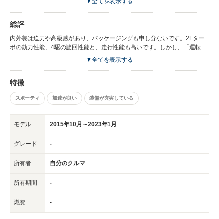
▼全てを表示する
く伝えてくれるため、ホイールスピンもしません。 SUVにしては重心が低
帯(遊び)が大きいです。ニュートラルな旋回性能も失われてしまいました。
いため、コーナーでのロールもよく抑えられています。
また、エンジンがフロントアスクルよりも前方ぎみに搭載されているため、
総評
ブレーキング時のノーズダイブが大きく、高速コーナーでアンダーステア気
味になります。
内外装は迫力や高級感があり、パッケージングも申し分ないです。2Lター
ボの動力性能、4駆の旋回性能と、走行性能も高いです。しかし、「運転す
る楽しさ」が希薄になってしまったことは非常に残念です。
▼全てを表示する
特徴
スポーティ
加速が良い
装備が充実している
モデル
2015年10月～2023年1月
グレード
-
所有者
自分のクルマ
所有期間
-
燃費
-