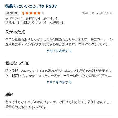
街乗りにいいコンパクトSUV
4
総合評価
投稿日：
2017
年
09
月
10
日
4
4
4
デザイン :
走行性 :
居住性 :
3
4
3
積載性 :
運転しやすさ :
維持費 :
良かった点
車両の重量もありしっかりした接地感ある走りが出来ます。特にコーナーの
進入時にボディが揺れないので安心感があります。2400ccのエンジンで馬
力もありますが、エンジンの性能を最大限に発揮し出すには4万キロくらい
▼全てを表示する
からかなという印象です。また、純正のオイルやmobileの高級オイルを
5000kmくらいで交換しないと気持ちいい回転数の上昇や加速感は味わえま
気になった点
せん。でも、こまめに手入れしていると力強い加速が味わえます。
購入後3年でエンジンオイルの漏れがありゴムの入れ替えの修理が必要でし
た。3.5万くらいかかりました。一度ディーラー修理したのに漏れが直って
おらず、再度修理しました。２回目はさすがに無償でしたが。また、左ドア
▼全てを表示する
ハンドルの鍵を開け閉めするセンサーの反応がもともと悪く、反応しなくな
り修理に出しましたが、反応の悪さはまだ少しあるような気がします。 サ
総評
イドブレーキを引いた後にブレーキペダルを離すとグキっという音がして数
センチくらい車体が動きます。人が乗り込むときや降りる時にビックリされ
色々と小さなトラブルがありますが、小回りも割と効くし居住性はあるし、
るので気になります。仕様ですみたいに言われました。 輸入車ならではか
重量感のある走りはいいです。
なと、レクサスなどなら無いのかなと思ってしまう故障です。 トランクが
車体のわりにあまり広くないです。 日除けを外せばスーツケース2個はなん