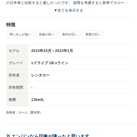
の日本車と比較すると厳しかったです。 故障を考慮すると新車でカローラ
クロス買った方が良いですね。 BMWを中古で買うならセダンで、もっとコ
▼全てを表示する
スパ良いものを狙った方が良いと思います。
特徴
押し出しが強い
加速が良い
室内が広い
荷室が広い
モデル
2015年10月～2023年1月
グレード
sドライブ 18i xライン
所有者
レンタカー
所有期間
-
燃費
13km/L
投稿者：カー人（愛知県）
2Lエンジンなら印象が違ったと思います。