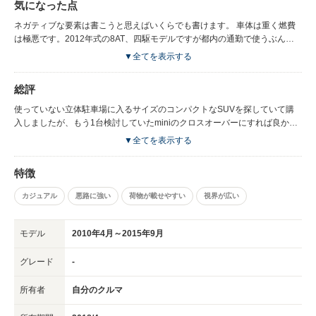
気になった点
ばして車中泊も可能です。 車高がギリギリ155なので立体駐車場も可能で
す。 2Lなので税金も安いです。
ネガティブな要素は書こうと思えばいくらでも書けます。 車体は重く燃費
は極悪です。2012年式の8AT、四駆モデルですが都内の通勤で使うぶんに
は、60L満タンで400キロも走りません。満タンから300キロちょっとでガ
▼全てを表示する
ソリンが無くなったこともありますのでそのときの燃費はリッター5という
ことになります。 営業の方には最低でもリッター10くらいは走ると言われ
総評
ていたので残念です。 同じBMWのM4という直6ターボのスポーツカーも所
有しているのですが燃費は余裕でそれ以下です。こちらは年式も新しくMT
使っていない立体駐車場に入るサイズのコンパクトなSUVを探していて購
なので比べてもどうしようもないのですが。 ですので通勤でX1を使うのは
入しましたが、もう1台検討していたminiのクロスオーバーにすれば良かっ
やめ、結局M4を普段使いして、休日に犬と出かけるときや買い物にだけ使
たと多少後悔しています。
▼全てを表示する
っています。 ちなみに高速ではリッター10くらいは走ります。 リセールも
期待できません。売ることを考えて買うならばMスポの四駆モデルがいいと
特徴
思います。 燃費を気にするなら2013年？以降の後期型か、出来ればF型を
おすすめします。
カジュアル
悪路に強い
荷物が載せやすい
視界が広い
モデル
2010年4月～2015年9月
グレード
-
所有者
自分のクルマ