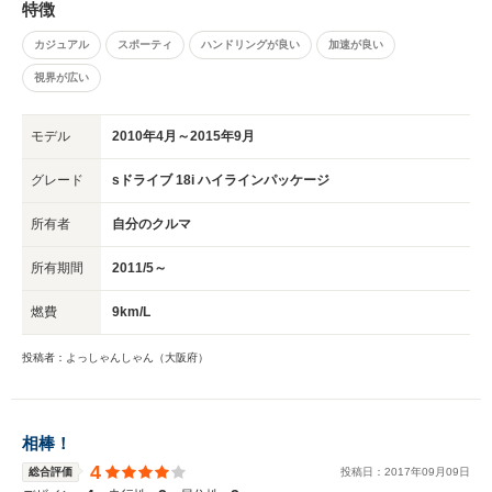
特徴
とかのります。
カジュアル
スポーティ
ハンドリングが良い
加速が良い
視界が広い
モデル
2010年4月～2015年9月
グレード
sドライブ 18i ハイラインパッケージ
所有者
自分のクルマ
所有期間
2011/5～
燃費
9km/L
投稿者：よっしゃんしゃん（大阪府）
相棒！
4
総合評価
投稿日：
2017
年
09
月
09
日