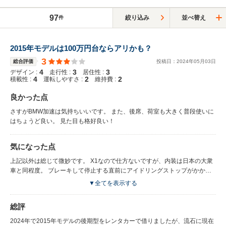
97
絞り込み
並べ替え
件
2015年モデルは100万円台ならアリかも？
3
総合評価
投稿日：
2024
年
05
月
03
日
4
3
3
デザイン :
走行性 :
居住性 :
4
2
2
積載性 :
運転しやすさ :
維持費 :
良かった点
さすがBMW加速は気持ちいいです。 また、後席、荷室も大きく普段使いに
はちょうど良い。 見た目も格好良い！
気になった点
上記以外は総じて微妙です。 X1なので仕方ないですが、内装は日本の大衆
車と同程度。 ブレーキして停止する直前にアイドリングストップがかかり
必ずカックンブレーキになるので、制御の設計に疑問です。嫌なら毎度アイ
▼全てを表示する
ドリングストップを停止する必要がある。 先進装備は2010年代前半レベル
です。
総評
2024年で2015年モデルの後期型をレンタカーで借りましたが、流石に現在