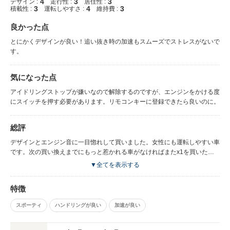
4
3
3
デザイン :
走行性 :
居住性 :
3
4
3
積載性 :
運転しやすさ :
維持費 :
良かった点
とにかくデザインが良い！追い抜き時の加速もスムーズでストレスがないで
す。
気になった点
アイドリングストップが嫌いなので解除するのですが、エンジンをかける度
にスイッチを押す必要があります。リモコンキーに登録できたら良いのに。
総評
デザインとエンジン音に一目惚れして買いました。女性にも運転しやすい車
です。次の買い換えまでにもっと惹かれる車がなければまたx1を買いたい
です。
▼全てを表示する
特徴
スポーティ
ハンドリングが良い
加速が良い