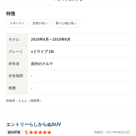
特徴
スポーティ
加速が良い
乗り心地が良い
モデル
2010年4月～2015年9月
グレード
sドライブ 18i
所有者
自分のクルマ
所有期間
-
燃費
-
投稿者：えもん（福岡県）
エントリーらしからぬSUV
5
総合評価
投稿日：
2017
年
09
月
14
日