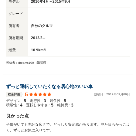
モデル
2010年4月～2015年9月
グレード
-
所有者
自分のクルマ
所有期間
2013/3～
燃費
10.9km/L
投稿者：dreams100（滋賀県）
ずっと運転していたくなる居心地のいい車
5
総合評価
投稿日：
2017
年
09
月
09
日
5
3
5
デザイン :
走行性 :
居住性 :
4
5
3
積載性 :
運転しやすさ :
維持費 :
良かった点
子供がいても充分な広さで、どっしり安定感があります。見た目もかっこよ
く、ずっとお気に入りです。