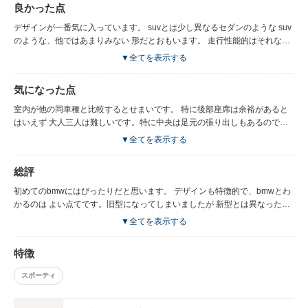
良かった点
デザインが一番気に入っています。 suvとは少し異なるセダンのような suv
のような、他ではあまりみない 形だとおもいます。 走行性能的はそれなり
です。可もなく不可もなくといったところでしょうか？ 見切りも問題あり
▼全てを表示する
ません。frなので 前方が少し長いですか、特に気になったことはありませ
ん。
気になった点
室内が他の同車種と比較するとせまいです。 特に後部座席は余裕があると
はいえず 大人三人は難しいです。特に中央は足元の張り出しもあるのでき
びしいです。 内装も質素なかんじで、プレミアムカーとは 少し異なる感じ
▼全てを表示する
です。bmwらしいといえば そうですが今後頑張ってほしいところです。 ト
ランクもやはりせまく、タイヤの張り出し部で要領が削られる感じです。
総評
トランク下に少し収納があるのでここは助かりました。
初めてのbmwにはぴったりだと思います。 デザインも特徴的で、bmwとわ
かるのは よい点てです。旧型になってしまいましたが 新型とは異なったデ
ザインが気に入る方にとっては有力な候補になるとおもいます。 bmwのな
▼全てを表示する
かではよく見かける車種てすが 国産と較べるとまだまだ台数多くなく、 上
位車種までとはいかなくても オーナーとしては、少し優越感も もてるとお
特徴
もいます。
スポーティ