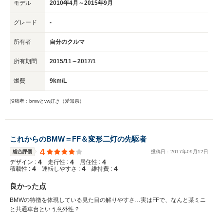
モデル
2010年4月～2015年9月
グレード
-
所有者
自分のクルマ
所有期間
2015/11～2017/1
燃費
9km/L
投稿者：bmwとvw好き（愛知県）
これからのBMW＝FF＆変形二灯の先駆者
4
総合評価
投稿日：
2017
年
09
月
12
日
4
4
4
デザイン :
走行性 :
居住性 :
4
4
4
積載性 :
運転しやすさ :
維持費 :
良かった点
BMWの特徴を体現している見た目の解りやすさ…実はFFで、なんと某ミニ
と共通車台という意外性？