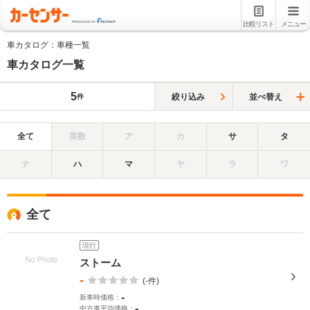
比較リスト
メニュー
車カタログ：車種一覧
車カタログ一覧
5
絞り込み
並べ替え
件
全て
英数
ア
カ
サ
タ
ナ
ハ
マ
ヤ
ラ
ワ
全て
現行
ストーム
-
(-件)
-
新車時価格：
-
中古車平均価格：