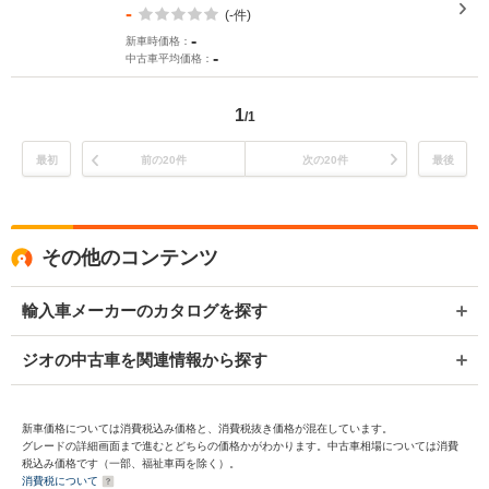
-
(-件)
-
新車時価格：
-
中古車平均価格：
1
/1
最初
前の20件
次の20件
最後
その他のコンテンツ
輸入車メーカーのカタログを探す
ジオの中古車を関連情報から探す
新車価格については消費税込み価格と、消費税抜き価格が混在しています。
グレードの詳細画面まで進むとどちらの価格かがわかります。中古車相場については消費
税込み価格です（一部、福祉車両を除く）。
消費税について