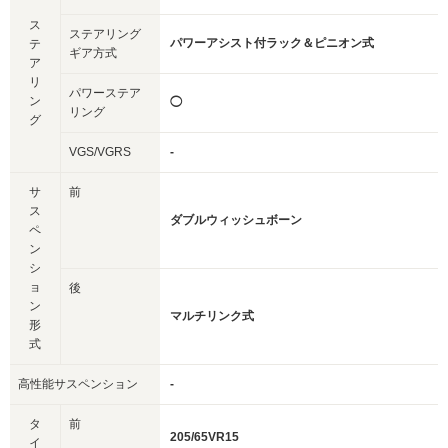
ス
ステアリング
パワーアシスト付ラック＆ピニオン式
テ
ギア方式
ア
リ
パワーステア
ン
◯
リング
グ
VGS/VGRS
-
サ
前
ス
ダブルウィッシュボーン
ペ
ン
シ
ョ
後
ン
マルチリンク式
形
式
高性能サスペンション
-
タ
前
205/65VR15
イ