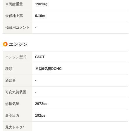
車両総重量
1905kg
最低地上高
0.16m
掲載用コメント
-
エンジン
エンジン型式
G6CT
種類
Ｖ型6気筒DOHC
過給器
-
可変気筒装置
-
総排気量
2972cc
最高出力
192ps
最大トルク/