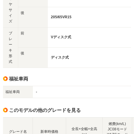
ヤ
サ
後
イ
205/65VR15
ズ
ブ
前
Vディスク式
レ
ー
キ
後
形
ディスク式
式
福祉車両
福祉車両
-
このモデルの他のグレードを見る
燃費(km/L)
全長×全幅×全高
JC08モード
グレード名
新車時価格