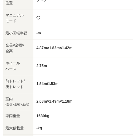
フロア
位置
マニュアル
◯
モード
最小回転半径
-m
全長×全幅×
4.87m×1.83m×1.42m
全高
ホイール
2.75m
ベース
前トレッド/
1.54m/1.53m
後トレッド
室内
2.03m×1.49m×1.18m
(全長×全幅×全高)
車両重量
1630kg
最大積載量
-kg