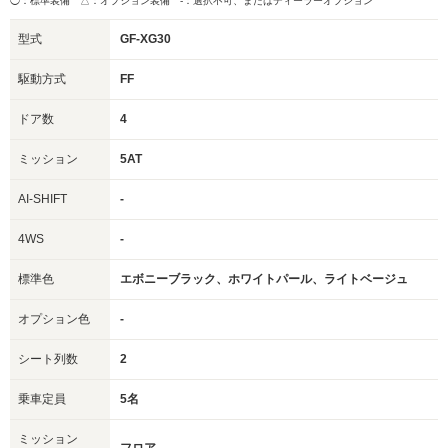
◯：標準装備 △：オプション装備
-：選択不可、またはディーラーオプション
型式
GF-XG30
駆動方式
FF
ドア数
4
ミッション
5AT
AI-SHIFT
-
4WS
-
標準色
エボニーブラック、ホワイトパール、ライトベージュ
オプション色
-
シート列数
2
乗車定員
5名
ミッション