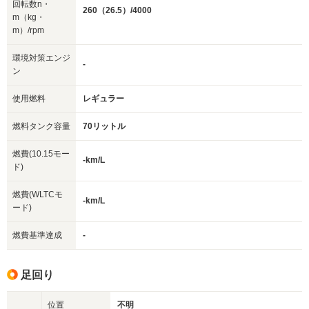
回転数n・
260（26.5）/4000
m（kg・
m）/rpm
環境対策エンジ
-
ン
使用燃料
レギュラー
燃料タンク容量
70リットル
燃費(10.15モー
-km/L
ド)
燃費(WLTCモ
-km/L
ード)
燃費基準達成
-
足回り
位置
不明