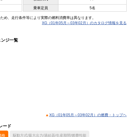
乗車定員
5名
のため、走行条件等により実際の燃料消費率は異なります。
XG（01年05月～03年02月）のカタログ情報を見る
ェンジ一覧
XG（01年05月～03年02月）の燃費・トップヘ
グレード
価格
駆動方式/最大出力/過給器/生産期間/燃費性能