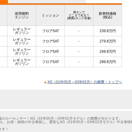
満タンで
使用燃料
新車時価格
ミッション
どこまで走る？
エンジン
(税込)
(燃費xタンク容量)
レギュラー
フロア5AT
-
239.8
万円
ガソリン
レギュラー
フロア5AT
-
279.8
万円
ガソリン
レギュラー
フロア5AT
-
249.8
万円
ガソリン
レギュラー
フロア5AT
-
289.8
万円
ガソリン
XG（01年05月～03年02月）の燃費・トップヘ
のカーセンサー！XG（01年05月～03年02月モデル）の燃費が分かります。
ら、お得・納得の中古車探し。豊富なXG（01年05月～03年02月モデル）中古車
ます！