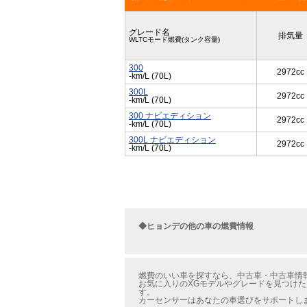
グレード名
排気量
WLTCモード燃費(タンク容量)
300
2972cc
-km/L (70L)
300L
2972cc
-km/L (70L)
300 ナビエディション
2972cc
-km/L (70L)
300L ナビエディション
2972cc
-km/L (70L)
◆ヒョンデの他の車の燃費情報
燃費のいい車を探すなら、中古車・中古車情報
お気に入りのXGモデルやグレードを見つけた
す。
カーセンサーはあなたの車選びをサポートし