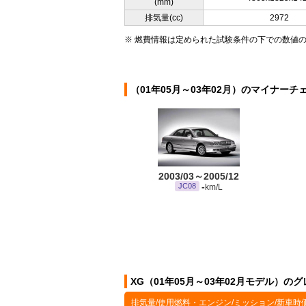
(mm)
排気量(cc)
2972
※ 燃費情報は定められた試験条件の下での数値
（01年05月～03年02月）のマイナーチ
2003/03～2005/12
-
JC08
km/L
XG（01年05月～03年02月モデル）の
排気量/使用燃料・エンジン/ミッション/新車時