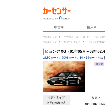
中古車
輸入車
中古車トップ
>
中古車メーカー一覧
>
ヒョンデの
中古車トップ
>
燃費ランキング
>
ヒョンデの燃費
ヒョンデ XG（01年05月～03年0
WLTCモード、JC08モード、10・15モードとは
JC08
ボディタイプ
セダン
全長x全幅x全高
4865x1825x14