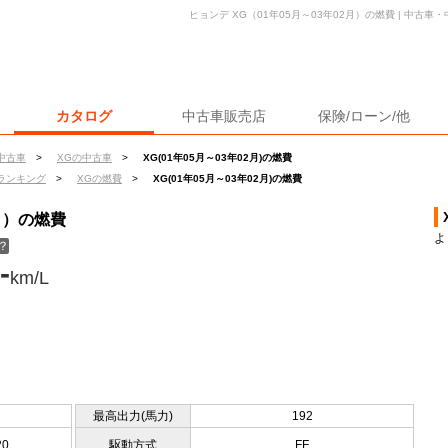
ヒョンデ XG（01年05月～03年02月）の燃費 | 中古
カタログ
中古車販売店
保険/ローン/他
中古車
>
XGの中古車
>
XG(01年05月～03年02月)の燃費
ランキング
>
XGの燃費
>
XG(01年05月～03年02月)の燃費
2月）の燃費
よ
？
-
km/L
最高出力(馬力)
192
20
駆動方式
FF