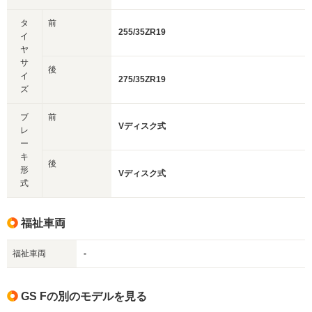
タ
前
255/35ZR19
イ
ヤ
サ
後
イ
275/35ZR19
ズ
ブ
前
Vディスク式
レ
ー
キ
後
形
Vディスク式
式
福祉車両
福祉車両
-
GS Fの別のモデルを見る