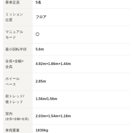
乗車定員
5名
ミッション
フロア
位置
マニュアル
◯
モード
最小回転半径
5.6m
全長×全幅×
4.92m×1.86m×1.44m
全高
ホイール
2.85m
ベース
前トレッド/
1.56m/1.56m
後トレッド
室内
2.03m×1.54m×1.18m
(全長×全幅×全高)
車両重量
1830kg