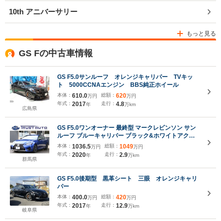
10th アニバーサリー
もっと見る
GS Fの中古車情報
GS F5.0サンルーフ オレンジキャリパー TVキッ
ト 5000CCNAエンジン BBS純正ホイール
本体：
610.0
総額：
620
万円
万円
年式：
2017
走行：
4.8
年
万km
広島県
GS F5.0ワンオーナー 最終型 マークレビンソン サン
ルーフ ブルーキャリパー ブラック&ホワイトアクセ
ント本革シート 寒冷地仕様 ヒートブルーコントラス
本体：
1036.5
総額：
1049
万円
万円
トレイヤリング(NO8X1) スペアキー&カードキー有
年式：
2020
走行：
2.9
年
万km
屋内保管
群馬県
GS F5.0後期型 黒革シート 三眼 オレンジキャリ
パー
本体：
400.0
総額：
420
万円
万円
年式：
2017
走行：
12.9
年
万km
岐阜県