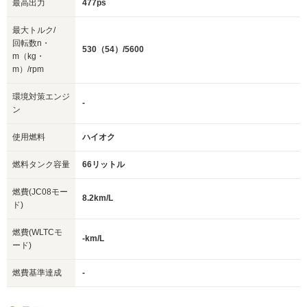
最高出力
477ps
最大トルク/
回転数n・
530（54）/5600
m（kg・
m）/rpm
環境対策エンジ
-
ン
使用燃料
ハイオク
燃料タンク容量
66リットル
燃費(JC08モー
8.2km/L
ド)
燃費(WLTCモ
-km/L
ード)
燃費基準達成
-