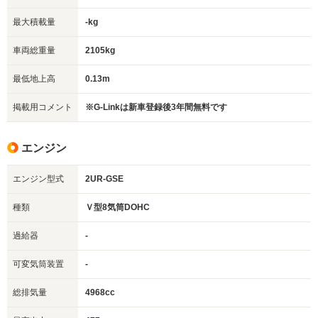
最大積載量
-kg
車両総重量
2105kg
最低地上高
0.13m
掲載用コメント
※G-Linkは新車登録後3年間無料です
エンジン
エンジン型式
2UR-GSE
種類
Ｖ型8気筒DOHC
過給器
-
可変気筒装置
-
総排気量
4968cc