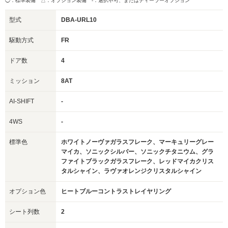
◯：標準装備 △：オプション装備
-：選択不可、またはディーラーオプション
型式
DBA-URL10
駆動方式
FR
ドア数
4
ミッション
8AT
AI-SHIFT
-
4WS
-
標準色
ホワイトノーヴァガラスフレーク、マーキュリーグレー
マイカ、ソニックシルバー、ソニックチタニウム、グラ
ファイトブラックガラスフレーク、レッドマイカクリス
タルシャイン、ラヴァオレンジクリスタルシャイン
オプション色
ヒートブルーコントラストレイヤリング
シート列数
2