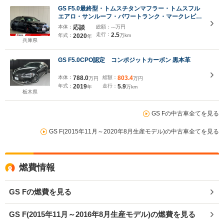
GS F5.0最終型・トムスチタンマフラー・トムスフル
エアロ・サンルーフ・パワートランク・マークレビン
ソン・純正SDナビ・Bluetoothオーディオ・フルセ
本体：
応談
総額：
---万円
グ・Bカメラ・本革シート・エアーシートシートヒー
走行：
2.5
年式：
2020
万km
年
ター・
兵庫県
GS F5.0CPO認定 コンポジットカーボン 黒本革
本体：
788.0
総額：
803.4
万円
万円
年式：
2019
走行：
5.9
年
万km
栃木県
GS Fの中古車全てを見る
GS F(2015年11月～2020年8月生産モデル)の中古車全てを見る
燃費情報
GS Fの燃費を見る
GS F(2015年11月～2016年8月生産モデル)の燃費を見る