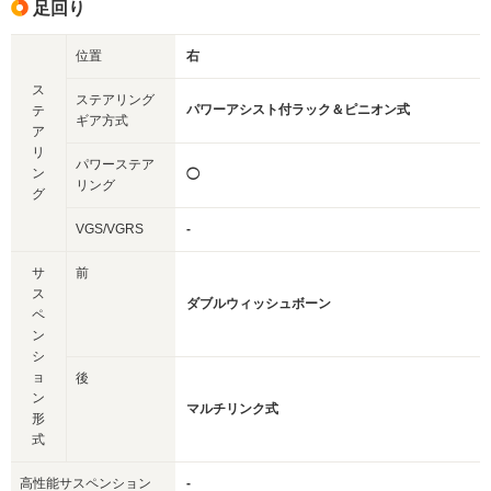
足回り
位置
右
ス
ステアリング
パワーアシスト付ラック＆ピニオン式
テ
ギア方式
ア
リ
パワーステア
ン
◯
リング
グ
VGS/VGRS
-
サ
前
ス
ダブルウィッシュボーン
ペ
ン
シ
ョ
後
ン
マルチリンク式
形
式
高性能サスペンション
-