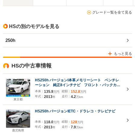
グレード一覧を全て見る
HSの別のモデルを見る
250h
もっと見る
HSの中古車情報
HS250h バージョンI本革メモリーシート ベンチレ
ーション 純正8インチナビ フロント・バックカメ
ラ BTオーディオ フルセグTV USB端子 スマー
本体：
135.9
総額：
152.8
万円
万円
トキー ETC クルーズコントロール クリアランス
年式：
2013
走行：
4.2
年
万km
ソナー LEDランプ
東京都
HS250h バージョンIETC・ドラレコ・テレビナビ
本体：
118.0
総額：
128
万円
万円
年式：
2013
走行：
7.9
年
万km
鹿児島県