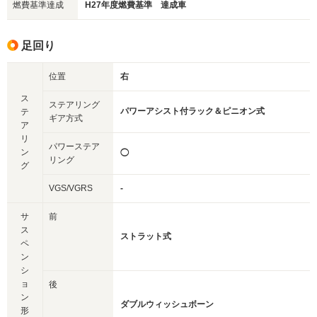
燃費基準達成
H27年度燃費基準 達成車
足回り
位置
右
ス
ステアリング
パワーアシスト付ラック＆ピニオン式
テ
ギア方式
ア
リ
パワーステア
ン
◯
リング
グ
VGS/VGRS
-
サ
前
ス
ストラット式
ペ
ン
シ
ョ
後
ン
ダブルウィッシュボーン
形