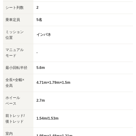
シート列数
2
乗車定員
5名
ミッション
インパネ
位置
マニュアル
-
モード
最小回転半径
5.6m
全長×全幅×
4.71m×1.79m×1.5m
全高
ホイール
2.7m
ベース
前トレッド/
1.54m/1.53m
後トレッド
室内