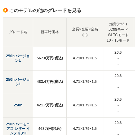
このモデルの他のグレードを見る
燃費(km/L)
全長×全幅×全高
JC08モード
グレード名
新車時価格
(m)
WLTCモード
10・15モード
20.6
250h バージョ
567.8万円(税込)
4.71×1.79×1.5
-
ンL
-
20.6
250h バージョ
483.4万円(税込)
4.71×1.79×1.5
-
ンI
-
20.6
250h
421.7万円(税込)
4.71×1.79×1.5
-
-
20.6
250h ハーモニ
アス レザー イ
463万円(税込)
4.71×1.79×1.5
-
ンテリアII
-