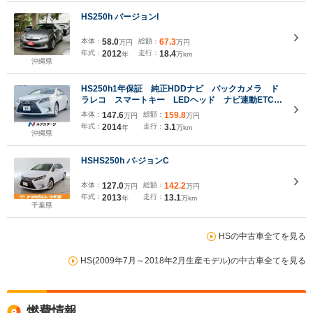
HS250h バージョンI
本体：
58.0
総額：
67.3
万円
万円
年式：
2012
走行：
18.4
年
万km
沖縄県
HS250h1年保証 純正HDDナビ バックカメラ ド
ラレコ スマートキー LEDヘッド ナビ連動ETC
クルコン 純正17インチアルミ オートライト デュ
本体：
147.6
総額：
159.8
万円
万円
アルエアコン Bluetooth CD フルセグ
年式：
2014
走行：
3.1
年
万km
沖縄県
HSHS250h バ-ジョンC
本体：
127.0
総額：
142.2
万円
万円
年式：
2013
走行：
13.1
年
万km
千葉県
HSの中古車全てを見る
HS(2009年7月～2018年2月生産モデル)の中古車全てを見る
燃費情報