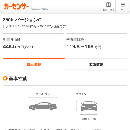
比較リスト
メニュー
250h バージョンC
レクサス HS / 2014年6月～2015年7月生産モデル
新車時価格
中古車価格
448.5
119.8～168
万円(税込)
万円
基本情報
装備情報
基本性能
全長4.71m
全高1.5m
全幅1.79m