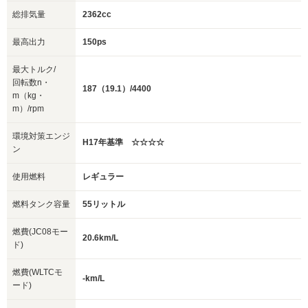
総排気量
2362cc
最高出力
150ps
最大トルク/
回転数n・
187（19.1）/4400
m（kg・
m）/rpm
環境対策エンジ
H17年基準 ☆☆☆☆
ン
使用燃料
レギュラー
燃料タンク容量
55リットル
燃費(JC08モー
20.6km/L
ド)
燃費(WLTCモ
-km/L
ード)