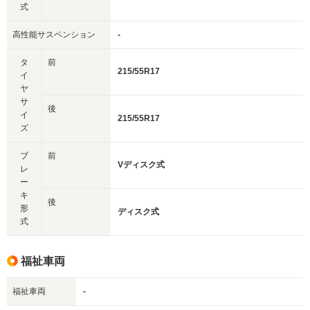
式
高性能サスペンション
-
タ
前
215/55R17
イ
ヤ
サ
後
イ
215/55R17
ズ
ブ
前
Vディスク式
レ
ー
キ
後
形
ディスク式
式
福祉車両
福祉車両
-