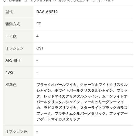
◯：標準装備 △：オプション装備
-：選択不可、またはディーラーオプション
型式
DAA-ANF10
駆動方式
FF
ドア数
4
ミッション
CVT
AI-SHIFT
-
4WS
-
標準色
ブラックオパールマイカ、クォーツホワイトクリスタル
シャイン、ホワイトパールクリスタルシャイン、ブラッ
ク、レッドマイカクリスタルシャイン、ムーンライトオ
パールクリスタルシャイン、マーキュリーグレーマイ
カ、ラピスラズリマイカ、スターライトブラックガラス
フレーク、プラチナムシルバーメタリック、ファイアー
アゲートマイカメタリック
オプション色
-