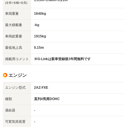
1.95m×1.48m×1.21m
(全長×全幅×全高)
車両重量
1640kg
最大積載量
-kg
車両総重量
1915kg
最低地上高
0.15m
掲載用コメント
※G-Linkは新車登録後3年間無料です
エンジン
エンジン型式
2AZ-FXE
種類
直列4気筒DOHC
過給器
-
可変気筒装置
-