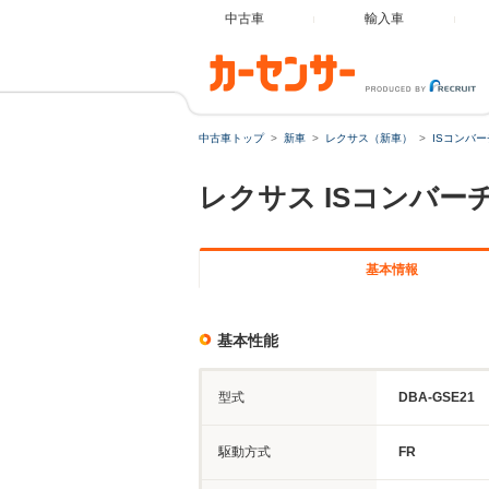
中古車
輸入車
中古車トップ
新車
レクサス（新車）
ISコンバ
レクサス
ISコンバー
基本情報
基本性能
型式
DBA-GSE21
駆動方式
FR