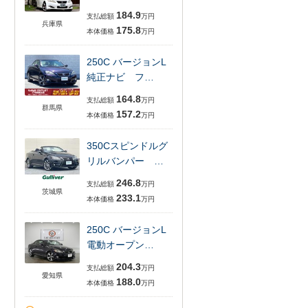
184.9
支払総額
万円
兵庫県
175.8
本体価格
万円
250C バージョンL
純正ナビ フ…
164.8
支払総額
万円
群馬県
157.2
本体価格
万円
350Cスピンドルグ
リルバンパー …
246.8
支払総額
万円
茨城県
233.1
本体価格
万円
250C バージョンL
電動オープン…
204.3
支払総額
万円
愛知県
188.0
本体価格
万円