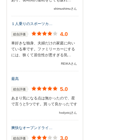
あり、長時間の運転をしても疲れ…
shimushimuさん
１人乗りのスポーツカ…
4.0
総合評価
車好きな独身、夫婦だけの家庭に向い
ている車です。ファミリーカーにする
には、狭くて居住性が悪すぎる気…
REIKAさん
最高
5.0
総合評価
あまり気になる点は無かったので、星
で言うと5つです。買って良かったです
hxdyxtcjさん
爽快なオープンドライ…
3.0
総合評価