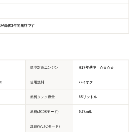
新車登録後3年間無料です
環境対策エンジン
H17年基準 ☆☆☆☆
C
使用燃料
ハイオク
燃料タンク容量
65リットル
燃費(JC08モード)
9.7km/L
燃費(WLTCモード)