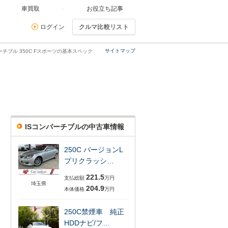
車買取
お役立ち記事
ログイン
クルマ比較リスト
サイトマップ
ーチブル 350C Fスポーツの基本スペック
ISコンバーチブルの中古車情報
250C バージョンL
プリクラッシ…
221.5
支払総額
万円
埼玉県
204.9
本体価格
万円
250C禁煙車 純正
HDDナビ/フ…