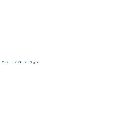
250C
250C バージョンL