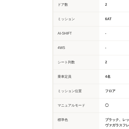
ドア数
2
ミッション
6AT
AI-SHIFT
-
4WS
-
シート列数
2
乗車定員
4名
ミッション位置
フロア
マニュアルモード
◯
標準色
ブラック、レ
ヴァガラスフ