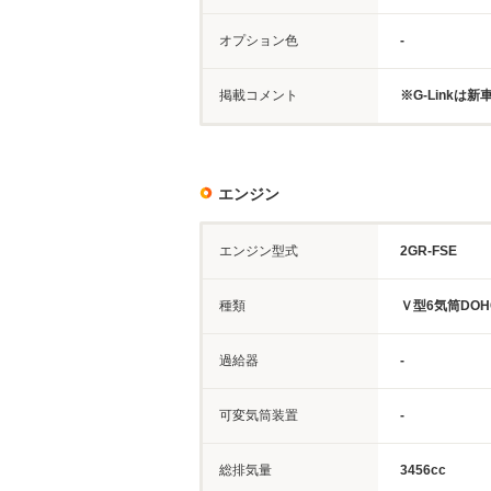
オプション色
-
掲載コメント
※G-Linkは
エンジン
エンジン型式
2GR-FSE
種類
Ｖ型6気筒DOH
過給器
-
可変気筒装置
-
総排気量
3456cc