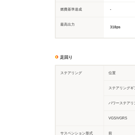
燃費基準達成
-
最高出力
318ps
足回り
ステアリング
位置
ステアリングギ
パワーステアリ
VGS/VGRS
サスペンション形式
前