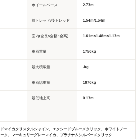
ホイールベース
2.73m
前トレッド/後トレッド
1.54m/1.54m
室内(全長×全幅×全高)
1.61m×1.48m×1.13m
車両重量
1750kg
最大積載量
-kg
車両総重量
1970kg
最低地上高
0.13m
ッドマイカクリスタルシャイン、エクシードブルーメタリック、ホワイトノー
レーク、マーキュリーグレーマイカ、プラチナムシルバーメタリック