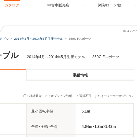
カタログ
中古車販売店
保険/ローン/他
ISコンバ
ーチブル
2014年4月～2014年5月生産モデル
350C Fスポーツ
チブル
（2014年4月～2014年5月生産モデル） 350C Fスポーツ
装備情報
◯：標準装備 △：オプション装備 -：選択不可、またはディーラーオプション
最小回転半径
5.1m
全長×全幅×全高
4.64m×1.8m×1.42m