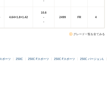
-
10.6
)
4.64×1.8×1.42
-
2499
FR
4
-
グレード一覧を全てみる
 Fスポーツ
250C
250C Fスポーツ
250C Fスポーツ
250C バージョンL