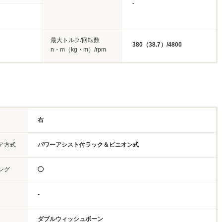
-
最大トルク/回転数
380（38.7）/4800
n・m（kg・m）/rpm
右
ア方式
パワーアシスト付ラック＆ピニオン式
ング
◯
-
ダブルウィッシュボーン