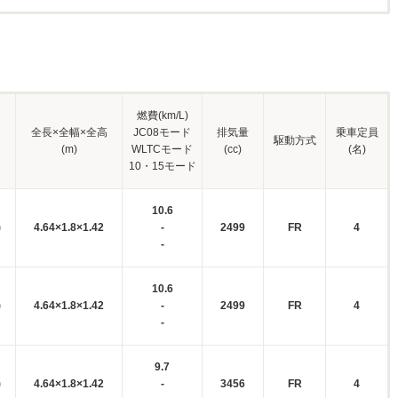
燃費(km/L)
全長×全幅×全高
JC08モード
排気量
乗車定員
駆動方式
(m)
WLTCモード
(cc)
(名)
10・15モード
10.6
)
4.64×1.8×1.42
-
2499
FR
4
-
10.6
)
4.64×1.8×1.42
-
2499
FR
4
-
9.7
)
4.64×1.8×1.42
-
3456
FR
4