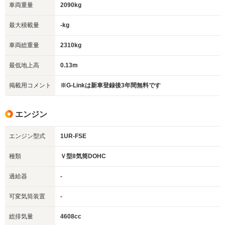
車両重量
2090kg
最大積載量
-kg
車両総重量
2310kg
最低地上高
0.13m
掲載用コメント
※G-Linkは新車登録後3年間無料です
エンジン
エンジン型式
1UR-FSE
種類
Ｖ型8気筒DOHC
過給器
-
可変気筒装置
-
総排気量
4608cc