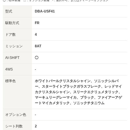
◯：標準装備 △：オプション装備
-：選択不可、またはディーラーオプション
型式
DBA-USF41
駆動方式
FR
ドア数
4
ミッション
8AT
AI-SHIFT
◯
4WS
-
標準色
ホワイトパールクリスタルシャイン、ソニックシルバ
ー、スターライトブラックガラスフレーク、レッドマイ
カクリスタルシャイン、スリークエクリュメタリック、
マーキュリーグレーマイカ、ブラック、ファイアーアゲ
ートマイカメタリック、ソニックチタニウム
オプション色
-
シート列数
2