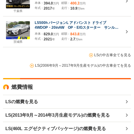
ィシステム+A/デジタルインナーミラー/ハンズフリー
本体：
394.0
総額：
400.3
万円
万円
パワートランク/パノラミックビューモニター/専用イ
年式：
2017
走行：
10.9
年
万km
ンテリア&エクステリア
千葉県
LS500h バージョンL アドバンスト ドライブ
4WDOP・20inAW OP・E/Gスターター サンルー
フ セーフティシステムプラスA チームメイト D
本体：
829.0
総額：
843.8
万円
万円
インナーミラー HUD BSM 全周囲 マクレビ
年式：
2021
走行：
2.7
年
万km
12.3inタッチディスプレイ ハンズフリーPトラン
茨城県
ク 黒革シート
LSの中古車全てを見る
LS(2006年9月～2017年9月生産モデル)の中古車全てを見る
燃費情報
LSの燃費を見る
LS(2013年9月～2014年3月生産モデル)の燃費を見る
LS(460L エグゼクティブパッケージ)の燃費を見る