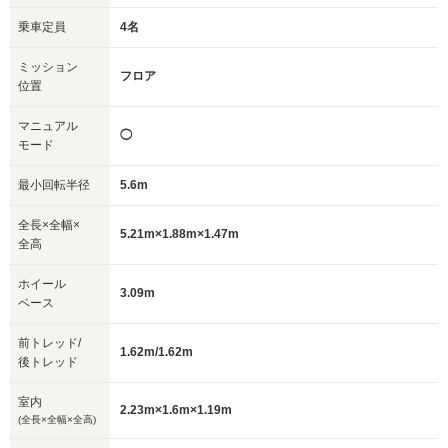
乗車定員
4名
ミッション
フロア
位置
マニュアル
◯
モード
最小回転半径
5.6m
全長×全幅×
5.21m×1.88m×1.47m
全高
ホイール
3.09m
ベース
前トレッド/
1.62m/1.62m
後トレッド
室内
2.23m×1.6m×1.19m
(全長×全幅×全高)