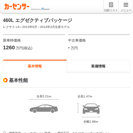
比較リスト
メニュー
460L エグゼクティブパッケージ
レクサス LS / 2013年9月～2014年3月生産モデル
新車時価格
中古車価格
1260
-
万円(税込)
万円
基本情報
装備情報
基本性能
全長5.21m
全高1.47m
全幅1.88m