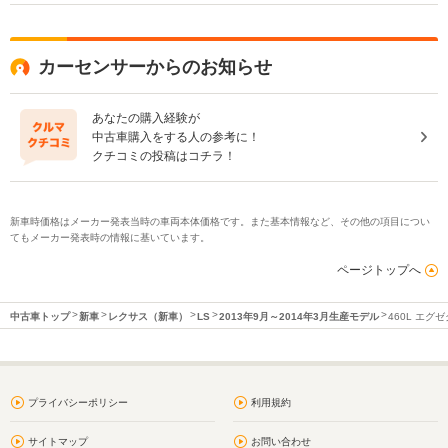
カーセンサーからのお知らせ
あなたの購入経験が
中古車購入をする人の参考に！
クチコミの投稿はコチラ！
新車時価格はメーカー発表当時の車両本体価格です。また基本情報など、その他の項目につい
てもメーカー発表時の情報に基いています。
ページトップへ
中古車トップ
新車
レクサス（新車）
LS
2013年9月～2014年3月生産モデル
460L エ
プライバシーポリシー
利用規約
サイトマップ
お問い合わせ