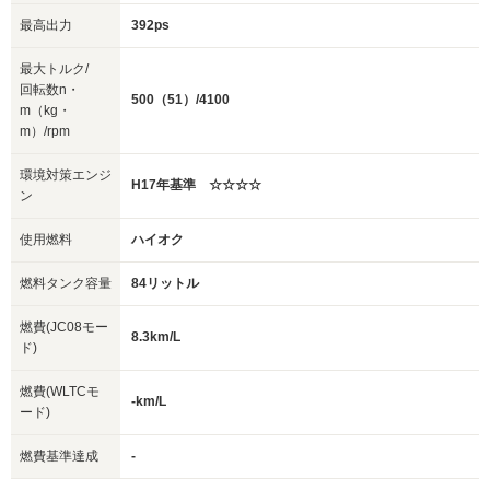
最高出力
392ps
最大トルク/
回転数n・
500（51）/4100
m（kg・
m）/rpm
環境対策エンジ
H17年基準 ☆☆☆☆
ン
使用燃料
ハイオク
燃料タンク容量
84リットル
燃費(JC08モー
8.3km/L
ド)
燃費(WLTCモ
-km/L
ード)
燃費基準達成
-