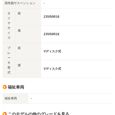
高性能サスペンション
-
タ
前
235/50R18
イ
ヤ
サ
後
イ
235/50R18
ズ
ブ
前
Vディスク式
レ
ー
キ
後
形
Vディスク式
式
福祉車両
福祉車両
-
このモデルの他のグレードを見る