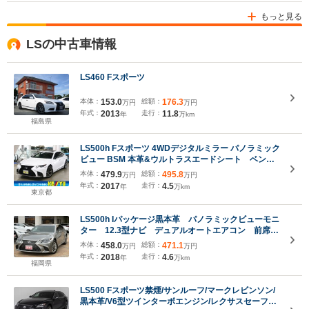
もっと見る
LSの中古車情報
LS460 Fスポーツ
本体：
153.0
総額：
176.3
万円
万円
年式：
2013
走行：
11.8
年
万km
福島県
LS500h Fスポーツ 4WDデジタルミラー パノラミック
ビュー BSM 本革&ウルトラスエードシート ベンチ
レーション 前後シート&ステアヒーター パワート
本体：
479.9
総額：
495.8
万円
万円
ランク HUD 12.3インチナビ ブルーレイ
年式：
2017
走行：
4.5
年
万km
ETC2.0 三眼LED
東京都
LS500h Iパッケージ黒本革 パノラミックビューモニ
ター 12.3型ナビ デュアルオートエアコン 前席シ
ートヒーター&ベンチレーション 三眼LEDヘッドラ
本体：
458.0
総額：
471.1
万円
万円
イト 前後ドラレコ レーダー探知機 ETC2.0
年式：
2018
走行：
4.6
年
万km
19inchAW
福岡県
LS500 Fスポーツ禁煙/サンルーフ/マークレビンソン/
黒本革/V6型ツインターボエンジン/レクサスセーフテ