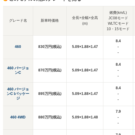
燃費(km/L)
全長×全幅×全高
JC08モード
グレード名
新車時価格
(m)
WLTCモード
10・15モード
8.4
460
830万円(税込)
5.09×1.88×1.47
-
-
8.4
460 バージョ
870万円(税込)
5.09×1.88×1.47
-
ンC
-
8.4
460 バージョ
ンC Iパッケー
895万円(税込)
5.09×1.88×1.47
-
ジ
-
7.9
460 4WD
880万円(税込)
5.09×1.88×1.48
-
-