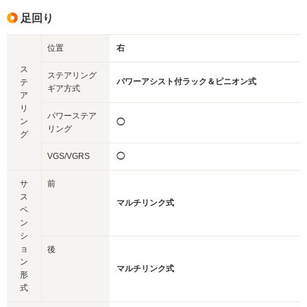
足回り
位置
右
ス
ステアリング
パワーアシスト付ラック＆ピニオン式
テ
ギア方式
ア
リ
パワーステア
ン
◯
リング
グ
VGS/VGRS
◯
サ
前
ス
マルチリンク式
ペ
ン
シ
ョ
後
ン
マルチリンク式
形
式