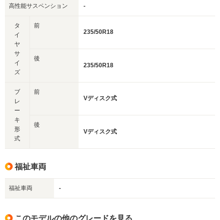
高性能サスペンション
-
タ
前
235/50R18
イ
ヤ
サ
後
イ
235/50R18
ズ
ブ
前
Vディスク式
レ
ー
キ
後
形
Vディスク式
式
福祉車両
福祉車両
-
このモデルの他のグレードを見る