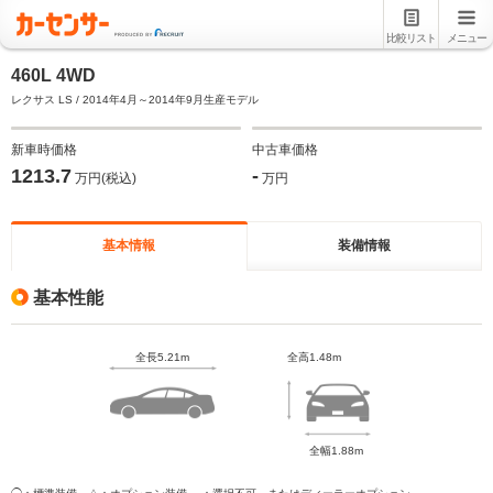
比較リスト
メニュー
460L 4WD
レクサス LS / 2014年4月～2014年9月生産モデル
新車時価格
中古車価格
1213.7
-
万円(税込)
万円
基本情報
装備情報
基本性能
全長5.21m
全高1.48m
全幅1.88m