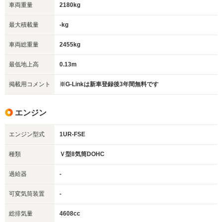
車両重量
2180kg
最大積載量
-kg
車両総重量
2455kg
最低地上高
0.13m
掲載用コメント
※G-Linkは新車登録後3年間無料です
エンジン
エンジン型式
1UR-FSE
種類
Ｖ型8気筒DOHC
過給器
-
可変気筒装置
-
総排気量
4608cc