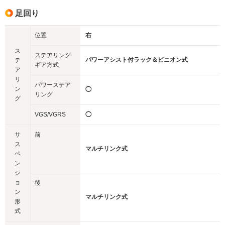
足回り
位置
右
ス
ステアリング
パワーアシスト付ラック＆ピニオン式
テ
ギア方式
ア
リ
パワーステア
ン
◯
リング
グ
VGS/VGRS
◯
サ
前
ス
マルチリンク式
ペ
ン
シ
ョ
後
ン
マルチリンク式
形
式