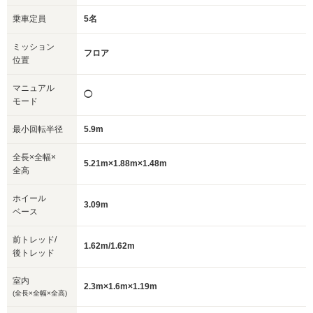
乗車定員
5名
ミッション
フロア
位置
マニュアル
◯
モード
最小回転半径
5.9m
全長×全幅×
5.21m×1.88m×1.48m
全高
ホイール
3.09m
ベース
前トレッド/
1.62m/1.62m
後トレッド
室内
2.3m×1.6m×1.19m
(全長×全幅×全高)