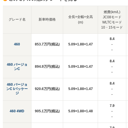
燃費(km/L)
全長×全幅×全高
JC08モード
グレード名
新車時価格
(m)
WLTCモード
10・15モード
8.4
460
853.7万円(税込)
5.09×1.88×1.47
-
-
8.4
460 バージョ
894.9万円(税込)
5.09×1.88×1.47
-
ンC
-
8.4
460 バージョ
ンC Iパッケー
920.6万円(税込)
5.09×1.88×1.47
-
ジ
-
7.9
460 4WD
905.1万円(税込)
5.09×1.88×1.48
-
-