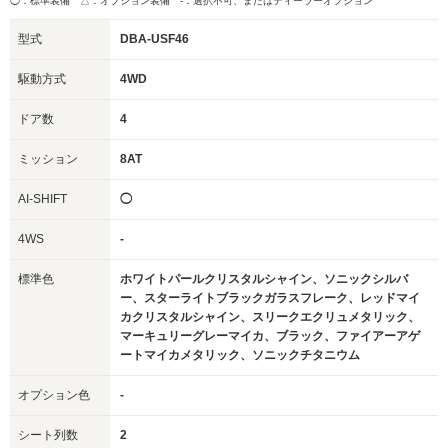
◯：標準装備 △：オプション装備
-：選択不可、またはディーラーオプション
型式
DBA-USF46
駆動方式
4WD
ドア数
4
ミッション
8AT
AI-SHIFT
◯
4WS
-
標準色
ホワイトパールクリスタルシャイン、ソニックシルバ
ー、スターライトブラックガラスフレーク、レッドマイ
カクリスタルシャイン、スリークエクリュメタリック、
マーキュリーグレーマイカ、ブラック、ファイアーアゲ
ートマイカメタリック、ソニックチタニウム
オプション色
-
シート列数
2