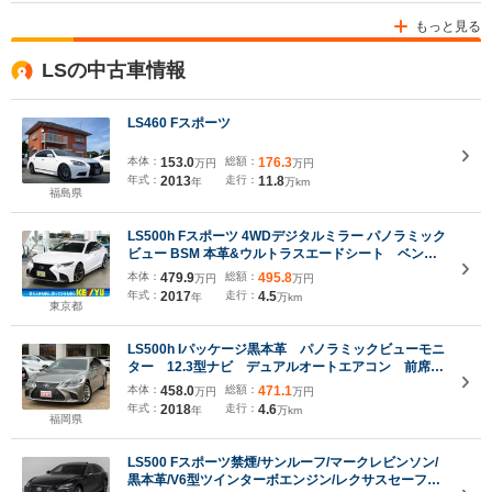
もっと見る
LSの中古車情報
LS460 Fスポーツ
本体：
153.0
総額：
176.3
万円
万円
年式：
2013
走行：
11.8
年
万km
福島県
LS500h Fスポーツ 4WDデジタルミラー パノラミック
ビュー BSM 本革&ウルトラスエードシート ベンチ
レーション 前後シート&ステアヒーター パワート
本体：
479.9
総額：
495.8
万円
万円
ランク HUD 12.3インチナビ ブルーレイ
年式：
2017
走行：
4.5
年
万km
ETC2.0 三眼LED
東京都
LS500h Iパッケージ黒本革 パノラミックビューモニ
ター 12.3型ナビ デュアルオートエアコン 前席シ
ートヒーター&ベンチレーション 三眼LEDヘッドラ
本体：
458.0
総額：
471.1
万円
万円
イト 前後ドラレコ レーダー探知機 ETC2.0
年式：
2018
走行：
4.6
年
万km
19inchAW
福岡県
LS500 Fスポーツ禁煙/サンルーフ/マークレビンソン/
黒本革/V6型ツインターボエンジン/レクサスセーフテ