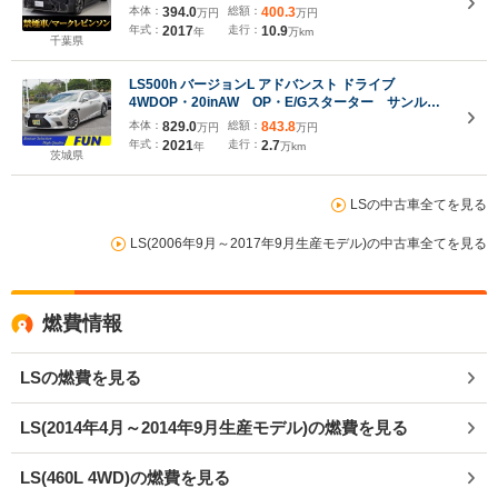
ィシステム+A/デジタルインナーミラー/ハンズフリー
本体：
394.0
総額：
400.3
万円
万円
パワートランク/パノラミックビューモニター/専用イ
年式：
2017
走行：
10.9
年
万km
ンテリア&エクステリア
千葉県
LS500h バージョンL アドバンスト ドライブ
4WDOP・20inAW OP・E/Gスターター サンルー
フ セーフティシステムプラスA チームメイト D
本体：
829.0
総額：
843.8
万円
万円
インナーミラー HUD BSM 全周囲 マクレビ
年式：
2021
走行：
2.7
年
万km
12.3inタッチディスプレイ ハンズフリーPトラン
茨城県
ク 黒革シート
LSの中古車全てを見る
LS(2006年9月～2017年9月生産モデル)の中古車全てを見る
燃費情報
LSの燃費を見る
LS(2014年4月～2014年9月生産モデル)の燃費を見る
LS(460L 4WD)の燃費を見る