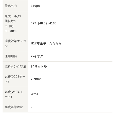
最高出力
370ps
最大トルク/
回転数n・
477（48.6）/4100
m（kg・
m）/rpm
環境対策エンジ
H17年基準 ☆☆☆☆
ン
使用燃料
ハイオク
燃料タンク容量
84リットル
燃費(JC08モー
7.7km/L
ド)
燃費(WLTCモ
-km/L
ード)
燃費基準達成
-