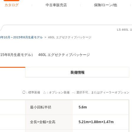
カタログ
中古車販売店
保険/ローン/他
LS 46
14年10月～2015年8月生産モデル
460L エグゼクティブパッケージ
2015年8月生産モデル） 460L エグゼクティブパッケージ
装備情報
◯：標準装備 △：オプション装備 -：選択不可、またはディーラーオプション
最小回転半径
5.6m
全長×全幅×全高
5.21m×1.88m×1.47m