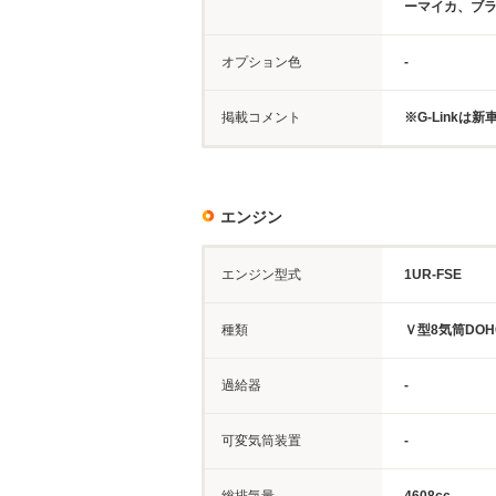
ーマイカ、ブ
オプション色
-
掲載コメント
※G-Linkは
エンジン
エンジン型式
1UR-FSE
種類
Ｖ型8気筒DOH
過給器
-
可変気筒装置
-