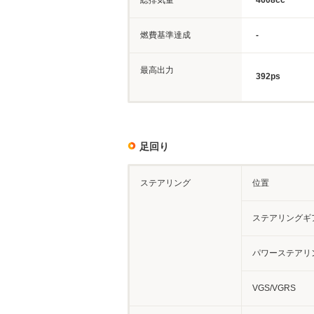
総排気量
4608cc
燃費基準達成
-
最高出力
392ps
足回り
ステアリング
位置
ステアリングギ
パワーステアリ
VGS/VGRS