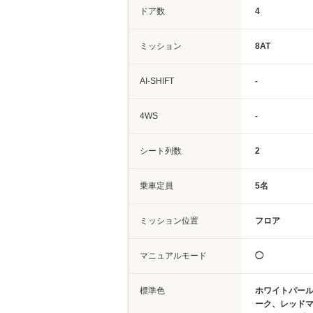
ドア数
4
ミッション
8AT
AI-SHIFT
-
4WS
-
シート列数
2
乗車定員
5名
ミッション位置
フロア
マニュアルモード
◯
標準色
ホワイトパー
ーク、レッド