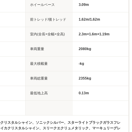
ホイールベース
3.09m
前トレッド/後トレッド
1.62m/1.62m
室内(全長×全幅×全高)
2.3m×1.6m×1.19m
車両重量
2080kg
最大積載量
-kg
車両総重量
2355kg
最低地上高
0.13m
ルクリスタルシャイン、ソニックシルバー、スターライトブラックガラスフレ
マイカクリスタルシャイン、スリークエクリュメタリック、マーキュリーグレ