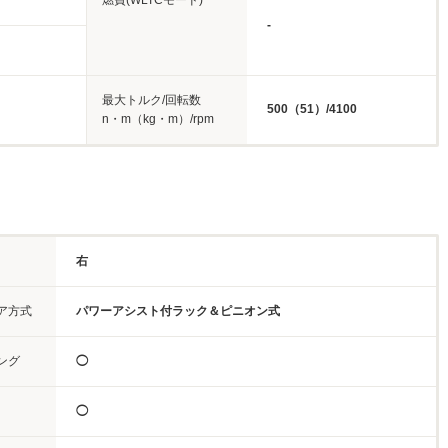
燃費(WLTCモード)
-
最大トルク/回転数
500（51）/4100
n・m（kg・m）/rpm
右
ア方式
パワーアシスト付ラック＆ピニオン式
ング
◯
◯