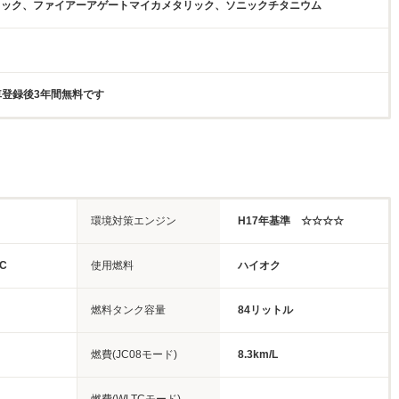
ラック、ファイアーアゲートマイカメタリック、ソニックチタニウム
新車登録後3年間無料です
環境対策エンジン
H17年基準 ☆☆☆☆
C
使用燃料
ハイオク
燃料タンク容量
84リットル
燃費(JC08モード)
8.3km/L