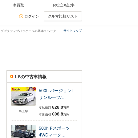
車買取
お役立ち記事
ログイン
クルマ比較リスト
サイトマップ
0L エグゼクティブパッケージの基本スペック
LSの中古車情報
500h バージョンL
サンルーフ/…
628.0
支払総額
万円
埼玉県
608.8
本体価格
万円
500h Fスポーツ
4WDマーク…