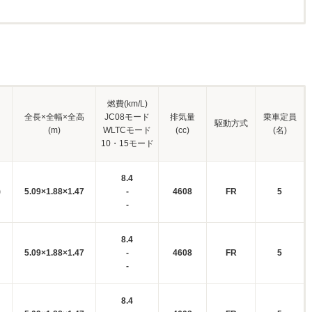
燃費(km/L)
全長×全幅×全高
JC08モード
排気量
乗車定員
駆動方式
(m)
WLTCモード
(cc)
(名)
10・15モード
8.4
)
5.09×1.88×1.47
-
4608
FR
5
-
8.4
5.09×1.88×1.47
-
4608
FR
5
-
8.4