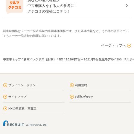
中古車購入をする人の参考に！
クチコミの投稿はコチラ！
新車時価格はメーカー発表当時の車両本体価格です。また基本情報など、その他の項目につい
てもメーカー発表時の情報に基いています。
ページトップへ
中古車トップ
新車
レクサス（新車）
NX
2020年7月～2021年9月生産モデル
300h Fスポ
プライバシーポリシー
利用規約
サイトマップ
お問い合わせ
NXの車買取・車査定