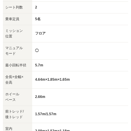
シート列数
2
乗車定員
5名
ミッション
フロア
位置
マニュアル
◯
モード
最小回転半径
5.7m
全長×全幅×
4.64m×1.85m×1.65m
全高
ホイール
2.66m
ベース
前トレッド/
1.57m/1.57m
後トレッド
室内