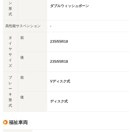
ン
ダブルウィッシュボーン
形
式
高性能サスペンション
-
タ
前
235/55R18
イ
ヤ
サ
後
イ
235/55R18
ズ
ブ
前
Vディスク式
レ
ー
キ
後
形
ディスク式
式
福祉車両