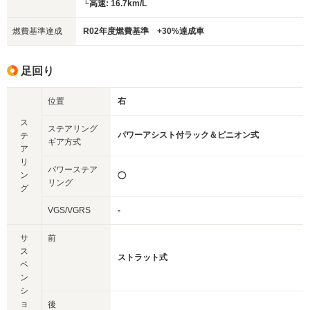
└高速: 16.7km/L
燃費基準達成
R02年度燃費基準 +30%達成車
足回り
位置
右
ス
ステアリング
パワーアシスト付ラック＆ピニオン式
テ
ギア方式
ア
リ
パワーステア
ン
◯
リング
グ
VGS/VGRS
-
サ
前
ス
ストラット式
ペ
ン
シ
ョ
後