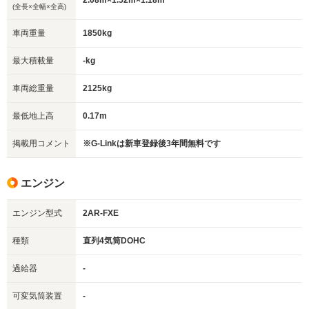
2.08m×1.52m×1.18m
(全長×全幅×全高)
車両重量
1850kg
最大積載量
-kg
車両総重量
2125kg
最低地上高
0.17m
掲載用コメント
※G-Linkは新車登録後3年間無料です
エンジン
エンジン型式
2AR-FXE
種類
直列4気筒DOHC
過給器
-
可変気筒装置
-