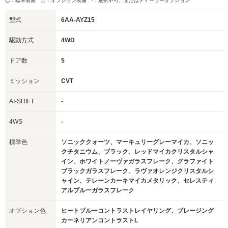
◯：標準装備 △：オプション装備
-：選択不可、またはディーラーオプション
型式
6AA-AYZ15
駆動方式
4WD
ドア数
5
ミッション
CVT
AI-SHIFT
-
4WS
-
標準色
ソニッククォーツ、マーキュリーグレーマイカ、ソニッ
クチタニウム、ブラック、レッドマイカクリスタルシャ
イン、ホワイトノーヴァガラスフレーク、グラファイト
ブラックガラスフレーク、ラヴァオレンジクリスタルシ
ャイン、テレーンカーキマイカメタリック、セレスティ
アルブルーガラスフレーク
オプション色
ヒートブルーコントラストレイヤリング、ブレージング
カーネリアンコントラストL