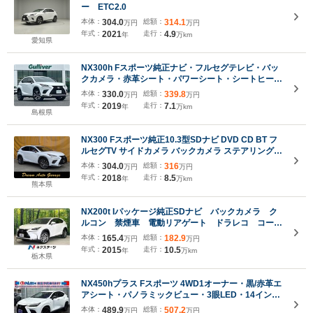
ー ETC2.0
本体：
304.0
総額：
314.1
万円
万円
年式：
2021
走行：
4.9
年
万km
愛知県
NX300h Fスポーツ純正ナビ・フルセグテレビ・バッ
クカメラ・赤革シート・パワーシート・シートヒータ
ー・ベンチレーション・ステアリングヒーター・パド
本体：
330.0
総額：
339.8
万円
万円
ルシフト・パワーバックドア・レクサスセーフティシ
年式：
2019
走行：
7.1
年
万km
ステム・ETC2.0
島根県
NX300 Fスポーツ純正10.3型SDナビ DVD CD BT フ
ルセグTV サイドカメラ バックカメラ ステアリングス
イッチ サンルーフ パワーシート レッド/ブラックレザ
本体：
304.0
総額：
316
万円
万円
ーシート(エアー・ヒーター) 3眼LEDヘッドライト
年式：
2018
走行：
8.5
年
万km
LED フォグランプ
熊本県
NX200t Iパッケージ純正SDナビ バックカメラ ク
ルコン 禁煙車 電動リアゲート ドラレコ コーナ
ーセンサー スマートキー LEDヘッド ビルトイン
本体：
165.4
総額：
182.9
万円
万円
ETC 純正18インチアルミ オートライト
年式：
2015
走行：
10.5
年
万km
栃木県
NX450hプラス Fスポーツ 4WD1オーナー・黒/赤革エ
アシート・パノラミックビュー・3眼LED・14インチ
ナビ・フルセグ・純正20AW・カープレイ・パワーバ
本体：
489.9
総額：
507.2
万円
万円