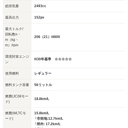
総排気量
2493cc
最高出力
152ps
最大トルク/
回転数n・
206（21）/4800
m（kg・
m）/rpm
環境対策エンジ
H30年基準 ☆☆☆☆☆
ン
使用燃料
レギュラー
燃料タンク容量
56リットル
燃費(JC08モー
18.8km/L
ド)
燃費(WLTCモ
15.8km/L
ード)
└市街地:12.7km/L
└郊外: 17.2km/L