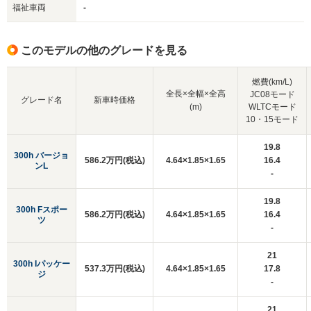
福祉車両
-
このモデルの他のグレードを見る
燃費(km/L)
全長×全幅×全高
JC08モード
グレード名
新車時価格
(m)
WLTCモード
10・15モード
19.8
300h バージョ
586.2万円(税込)
4.64×1.85×1.65
16.4
ンL
-
19.8
300h Fスポー
586.2万円(税込)
4.64×1.85×1.65
16.4
ツ
-
21
300h Iパッケー
537.3万円(税込)
4.64×1.85×1.65
17.8
ジ
-
21