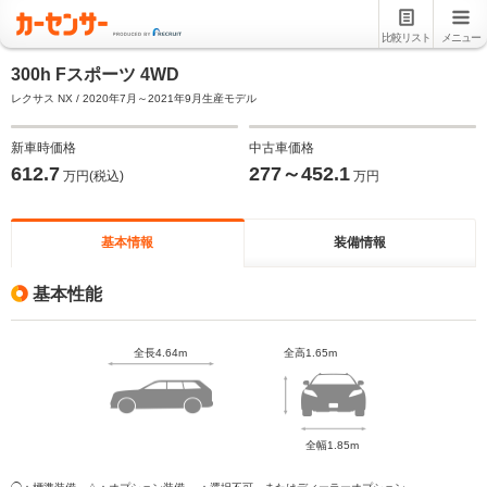
比較リスト
メニュー
300h Fスポーツ 4WD
レクサス NX / 2020年7月～2021年9月生産モデル
新車時価格
中古車価格
612.7
277～452.1
万円(税込)
万円
基本情報
装備情報
基本性能
全長4.64m
全高1.65m
全幅1.85m