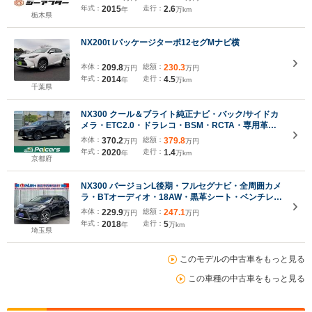
パワーシート シートクーラー ステアリングヒータ
年式：
2015
走行：
2.6
年
万km
ー パドルシフト
栃木県
NX200t Iパッケージターボ12セグMナビ横
本体：
209.8
総額：
230.3
万円
万円
年式：
2014
走行：
4.5
年
万km
千葉県
NX300 クール＆ブライト純正ナビ・バック/サイドカ
メラ・ETC2.0・ドラレコ・BSM・RCTA・専用革ス
ポーツシート・シートヒーター&ベンチレーション・
本体：
370.2
総額：
379.8
万円
万円
ハンズフリーパワーバックドア・ワイヤレス充電・禁
年式：
2020
走行：
1.4
年
万km
煙車・アフター保証半年間・車検整備付
京都府
NX300 バージョンL後期・フルセグナビ・全周囲カメ
ラ・BTオーディオ・18AW・黒革シート・ベンチレー
ション・3眼LEDライト・フォグ・ステアリングヒー
本体：
229.9
総額：
247.1
万円
万円
ター・レーダークルーズ・ETC・レクサスセーフティ
年式：
2018
走行：
5
年
万km
システム・BSM
埼玉県
このモデルの中古車をもっと見る
この車種の中古車をもっと見る