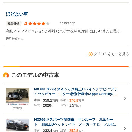
ほどよい車
4
総合評価
2025/10/27
高級？SUV？ポジションが半端な気がするが 相対的にはいい車だと思う。
天羽時貞さん
クチコミをもっと見る
このモデルの中古車
NX300 スパイス＆シック純正10.2インチナビ/パノラ
ミックビューモニター/特別仕様車/AppleCarPlay/レ
ーダークルーズコントロール/シートベンチレーショ
本体：
359.1
総額：
370.8
万円
万円
ン/シートヒーター/ブラインドスポットモニター/電動
年式：
2020
走行：
1.5
年
万km
リアゲート/ETC2.0/LED
沖縄県
NX200t Fスポーツ禁煙車 サンルーフ 赤革シー
ト 3眼LEDヘッドライト メーカーナビ フルセ
グ アダプティブクルーズコントロール メモリー
本体：
232.4
総額：
252.8
万円
万円