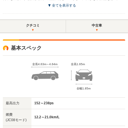
全てを表示する
クチコミ
中古車
基本スペック
全長4.63m～4.64m
全高1.65m
全幅1.85m
最高出力
152～238ps
燃費
12.2～21.0km/L
(JC08モード)