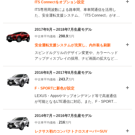
ITS Connectをオプション設定
ITS専用周波数による路車間、車車間通信を活用し
た、安全運転支援システム、「ITS Connect」がオプ
ション設定された。また、事故や急病時にドクター
ヘリなどの出動判断を行うD-Call Netに対応。緊急
2017年9月～2018年7月生産モデル
時の対応力も高められている。（2018.8）
298.9
中古車平均価格：
万円
安全運転支援システムが充実し、内外装も刷新
スピンドルグリルのデザイン変更や、カラーヘッド
アップディスプレイの採用、ナビ画面の拡大など、
内外装の刷新を含むマイナーチェンジが実施され
た。レーダークルーズコントロールなどを含む、最
2016年8月～2017年8月生産モデル
新の予防安全パッケージ、レクサスセーフティシス
243.7
中古車平均価格：
万円
テム＋が標準採用されている（2017.9）
F・SPORTに新色が設定
LEXUS・Appsやマップオンデマンド等で高速通信
が可能となるLTE通信に対応。また、F・SPORTに
専用色ラヴァオレンジクリスタルとヒートブルーコ
ントラストレイヤリングが新設定された。このボデ
2014年7月～2016年7月生産モデル
ィカラーを選ぶとそれぞれ専用のインテリアカラー
216
中古車平均価格：
万円
が与えられる（2016.8）
レクサス初のコンパクトクロスオーバーSUV