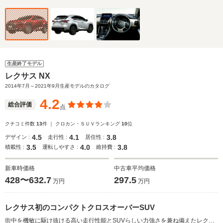
生産終了モデル
レクサス NX
2014年7月～2021年9月生産モデルのカタログ
4.2
総合評価
点
クチコミ件数
13
件 ｜ クロカン・ＳＵＶランキング
10
位
4.5
4.1
3.8
デザイン :
走行性 :
居住性 :
3.5
4.0
3.8
積載性 :
運転しやすさ :
維持費 :
新車時価格
中古車平均価格
428〜632.7
297.5
万円
万円
レクサス初のコンパクトクロスオーバーSUV
街中を機敏に駆け抜ける高い走行性能とSUVらしい力強さを兼ね備えたレクサス初のコンパクトクロスオーバーSUV。エンジンは、最高出力238ps／最大トルク350N・mを発生する新開発の2Lダウンサイジングターボと、2.5Lのハイブリッドが用意される。ハイブリッド仕様はFF車と4WD車で出力特性が違い、前者は最高出力152ps（エンジン）＋143ps（フロントモーター）／206N・m（同）＋270N・m。後者は後輪モーターにより68ps／139N・mが加算される。組み合わされるミッションは、2Lターボが6AT、2.5Lハイブリッドは電気式のCVTとなる。いずれもアクティブな走りと優れた環境性能を両立している（2014.7）