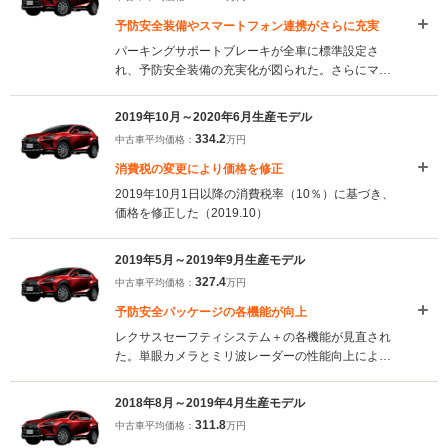
予防安全装備やスマートフォン連携がさらに充実
パーキングサポートブレーキが全車に標準設定さ
れ、予防安全装備の充実化が図られた。さらにマル
チメディアシステムが「スマートデバイスワイ
ド」、Apple Carplay、Android Autoに対応。スマー
2019年10月～2020年6月生産モデル
トフォンを10.3インチディスプレイに連携させるこ
334.2
中古車平均価格：
万円
とが可能になっている。（2020.7）
消費税の変更により価格を修正
2019年10月1日以降の消費税率（10％）に基づき、
価格を修正した（2019.10）
2019年5月～2019年9月生産モデル
327.4
中古車平均価格：
万円
予防安全パッケージの各機能が向上
レクサスセーフティシステム＋の各機能が見直され
た。単眼カメラとミリ波レーダーの性能向上によ
り、夜間の歩行者検知も可能になった。また、コー
ナリング中、アクセルを踏み込んだ際に発生しやす
2018年8月～2019年4月生産モデル
いアンダーステアを抑制するアクティブコーナリン
311.8
中古車平均価格：
万円
グアシストも全車に標準装備された（2019.5）