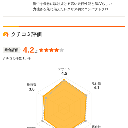
街中を機敏に駆け抜ける高い走行性能とSUVらしい
力強さを兼ね備えたレクサス初のコンパクトクロス
オーバーSUV。エンジンは、最高出力238ps／最大
トルク350N・mを発生する新開発の2Lダウンサイジ
ングターボと、2.5Lのハイブリッドが用意される。
ハイブリッド仕様はFF車と4WD車で出力特性が違
クチコミ評価
い、前者は最高出力152ps（エンジン）＋
143ps（フロントモーター）／206N・m（同）＋
270N・m。後者は後輪モーターにより68ps／
4.2
総合評価
点
139N・mが加算される。組み合わされるミッション
は、2Lターボが6AT、2.5Lハイブリッドは電気式の
13
クチコミ件数
件
CVTとなる。いずれもアクティブな走りと優れた環
境性能を両立している（2014.7）
デザイン
4.5
走行性
維持費
4.1
3.8
居住性