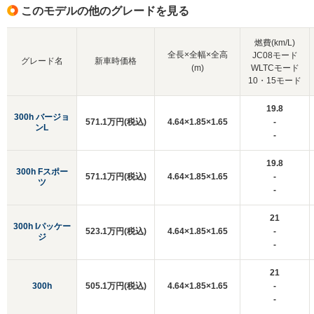
このモデルの他のグレードを見る
燃費(km/L)
全長×全幅×全高
JC08モード
グレード名
新車時価格
(m)
WLTCモード
10・15モード
19.8
300h バージョ
571.1万円(税込)
4.64×1.85×1.65
-
ンL
-
19.8
300h Fスポー
571.1万円(税込)
4.64×1.85×1.65
-
ツ
-
21
300h Iパッケー
523.1万円(税込)
4.64×1.85×1.65
-
ジ
-
21
300h
505.1万円(税込)
4.64×1.85×1.65
-
-