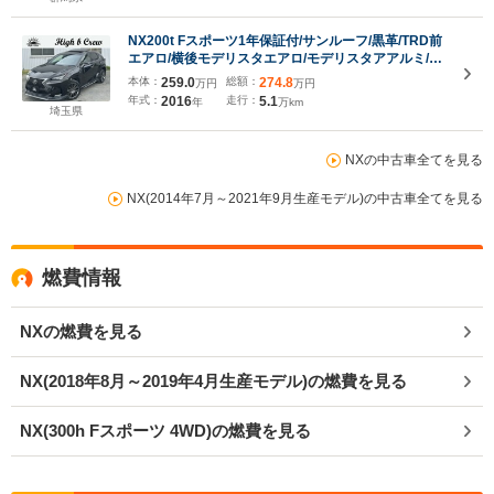
NX200t Fスポーツ1年保証付/サンルーフ/黒革/TRD前
エアロ/横後モデリスタエアロ/モデリスタアアルミ/三
眼LED/衝突軽減ブレーキ/ETC2.0/AC100V電源/サイ
本体：
259.0
総額：
274.8
万円
万円
ドカメラ/バックカメラ/フルセグTV/Bluetooth/ステア
年式：
2016
走行：
5.1
年
万km
リングヒーター
埼玉県
NXの中古車全てを見る
NX(2014年7月～2021年9月生産モデル)の中古車全てを見る
燃費情報
NXの燃費を見る
NX(2018年8月～2019年4月生産モデル)の燃費を見る
NX(300h Fスポーツ 4WD)の燃費を見る