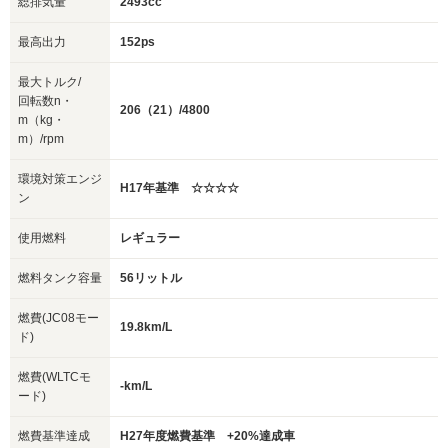
総排気量
2493cc
最高出力
152ps
最大トルク/
回転数n・
206（21）/4800
m（kg・
m）/rpm
環境対策エンジ
H17年基準 ☆☆☆☆
ン
使用燃料
レギュラー
燃料タンク容量
56リットル
燃費(JC08モー
19.8km/L
ド)
燃費(WLTCモ
-km/L
ード)
燃費基準達成
H27年度燃費基準 +20%達成車