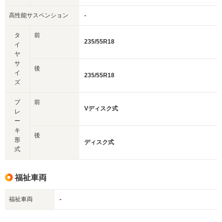
高性能サスペンション
-
タ
前
235/55R18
イ
ヤ
サ
後
イ
235/55R18
ズ
ブ
前
Vディスク式
レ
ー
キ
後
形
ディスク式
式
福祉車両
福祉車両
-