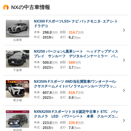
NXの中古車情報
NX300 FスポーツLSS+ ナビ バックモニタ- エアシ-ト
ドラデコ
本体：
298.0
総額：
314.7
万円
万円
年式：
2019
走行：
6.2
年
万km
兵庫県
NX250 バージョンL黒革シート ヘッドアップディス
プレイ サンルーフ デジタルインナーミラー パワ
ーバックドア シートヒーター 20インチアルミホイ
本体：
500.0
総額：
509
万円
万円
ール
年式：
2023
走行：
3.7
年
万km
千葉県
NX350h Fスポーツ 4WD当社買取車/ワンオーナー/レ
クサスチームメイト/パノラマムーンルーフ/ブラック
ルーフレール/オレンジキャリパー/デジタルインナー
本体：
607.9
総額：
619.7
万円
万円
ミラー/3眼LED/
年式：
2023
走行：
0.9
年
万km
東京都
NXNX200t Fスポーツトヨタ認定中古車ト ETC バッ
クカメラ LED パワーシート 本革 クルーズコン
トロール 衝突回避・被害軽減 車線逸脱警報 先進
本体：
223.0
総額：
235.9
万円
万円
ライト 全周囲カメラ 横滑り防止装置 DVD再生機
年式：
2015
走行：
7.8
年
万km
能 フルセグ メモリナビ
群馬県