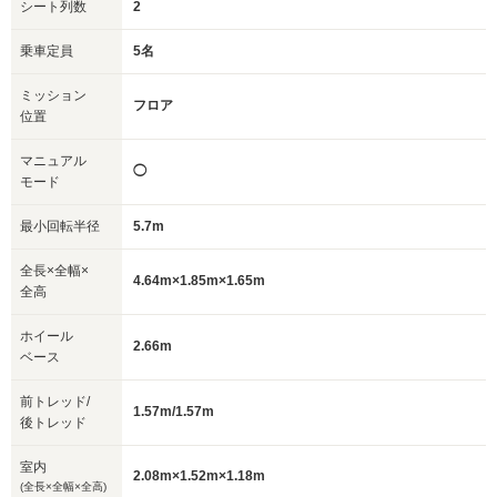
シート列数
2
乗車定員
5名
ミッション
フロア
位置
マニュアル
◯
モード
最小回転半径
5.7m
全長×全幅×
4.64m×1.85m×1.65m
全高
ホイール
2.66m
ベース
前トレッド/
1.57m/1.57m
後トレッド
室内
2.08m×1.52m×1.18m
(全長×全幅×全高)