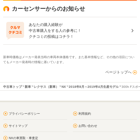
カーセンサーからのお知らせ
あなたの購入経験が
中古車購入をする人の参考に！
クチコミの投稿はコチラ！
新車時価格はメーカー発表当時の車両本体価格です。また基本情報など、その他の項目につい
てもメーカー発表時の情報に基いています。
ページトップへ
中古車トップ
新車
レクサス（新車）
NX
2018年8月～2019年4月生産モデル
300h Fスポ
プライバシーポリシー
利用規約
サイトマップ
お問い合わせ
NXの車買取・車査定