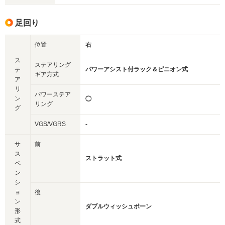
足回り
位置
右
ス
ステアリング
パワーアシスト付ラック＆ピニオン式
テ
ギア方式
ア
リ
パワーステア
ン
◯
リング
グ
VGS/VGRS
-
サ
前
ス
ストラット式
ペ
ン
シ
ョ
後
ン
ダブルウィッシュボーン
形
式