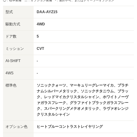
◯：標準装備 △：オプション装備
-：選択不可、またはディーラーオプション
型式
DAA-AYZ15
駆動方式
4WD
ドア数
5
ミッション
CVT
AI-SHIFT
-
4WS
-
標準色
ソニッククォーツ、マーキュリーグレーマイカ、プラチ
ナムシルバーメタリック、ソニックチタニウム、ブラッ
ク、レッドマイカクリスタルシャイン、ホワイトノーヴ
ァガラスフレーク、グラファイトブラックガラスフレー
ク、スパークリングメテオメタリック、ラヴァオレンジ
クリスタルシャイン
オプション色
ヒートブルーコントラストレイヤリング