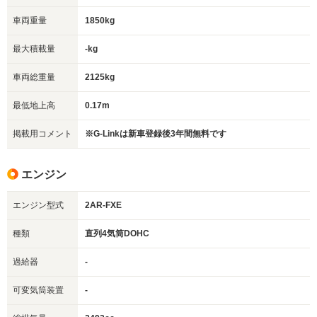
車両重量
1850kg
最大積載量
-kg
車両総重量
2125kg
最低地上高
0.17m
掲載用コメント
※G-Linkは新車登録後3年間無料です
エンジン
エンジン型式
2AR-FXE
種類
直列4気筒DOHC
過給器
-
可変気筒装置
-