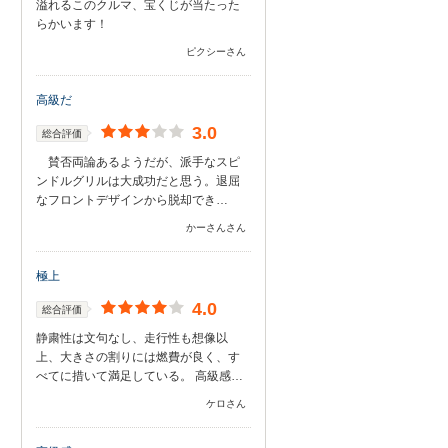
溢れるこのクルマ、宝くじが当たった
らかいます！
ピクシーさん
高級だ
3.0
総合評価
賛否両論あるようだが、派手なスピ
ンドルグリルは大成功だと思う。退屈
なフロントデザインから脱却でき…
かーさんさん
極上
4.0
総合評価
静粛性は文句なし、走行性も想像以
上、大きさの割りには燃費が良く、す
べてに措いて満足している。 高級感…
ケロさん