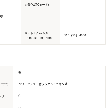
燃費(WLTCモード)
-
基準
最大トルク/回転数
520（53）/4000
n・m（kg・m）/rpm
右
ア方式
パワーアシスト付ラック＆ピニオン式
ング
◯