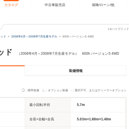
カタログ
中古車販売店
保険/ローン/他
LSハイブリッド
リッド
2008年4月～2008年7月生産モデル
600h バージョンS 4WD
ッド
（2008年4月～2008年7月生産モデル） 600h バージョンS 4WD
装備情報
◯：標準装備 △：オプション装備 -：選択不可、またはディーラーオプション
最小回転半径
5.7m
全長×全幅×全高
5.03m×1.88m×1.48m