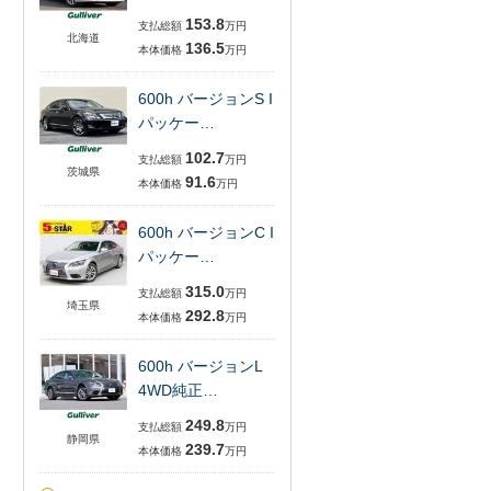
153.8
支払総額
万円
北海道
136.5
本体価格
万円
600h バージョンS I
パッケー…
102.7
支払総額
万円
茨城県
91.6
本体価格
万円
600h バージョンC I
パッケー…
315.0
支払総額
万円
埼玉県
292.8
本体価格
万円
600h バージョンL
4WD純正…
249.8
支払総額
万円
静岡県
239.7
本体価格
万円