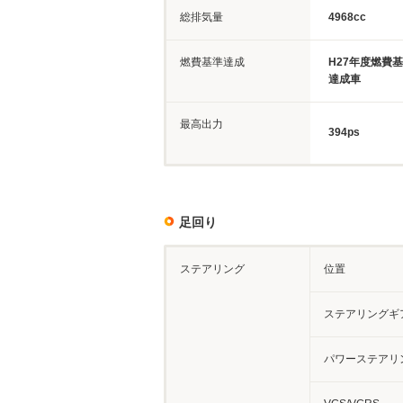
総排気量
4968cc
燃費基準達成
H27年度燃費
達成車
最高出力
394ps
足回り
ステアリング
位置
ステアリングギ
パワーステアリ