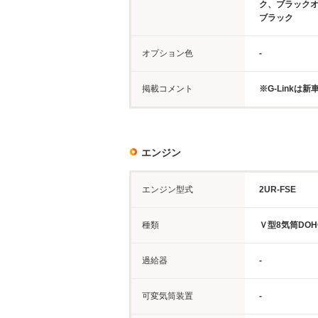
ク、ブラック
ブラック
オプション色
-
掲載コメント
※G-Linkは
エンジン
エンジン型式
2UR-FSE
種類
Ｖ型8気筒DOH
過給器
-
可変気筒装置
-