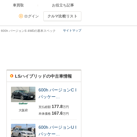
車買取
お役立ち記事
ログイン
クルマ比較リスト
サイトマップ
 600h バージョンS 4WDの基本スペック
LSハイブリッドの中古車情報
600h バージョンC I
パッケー…
177.8
支払総額
万円
大阪府
167.6
本体価格
万円
600h バージョンU I
パッケー…