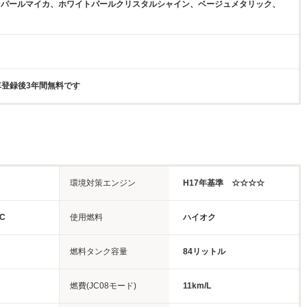
オパールマイカ、ホワイトパールクリスタルシャイン、ベージュメタリック、
新車登録後3年間無料です
環境対策エンジン
H17年基準 ☆☆☆☆
C
使用燃料
ハイオク
燃料タンク容量
84リットル
燃費(JC08モード)
11km/L