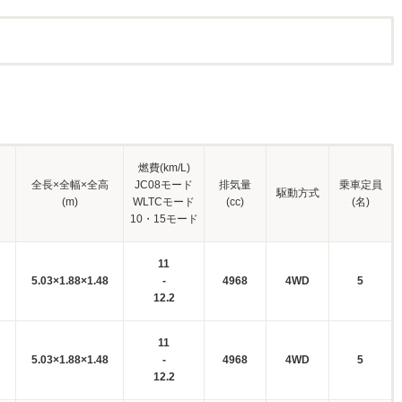
燃費(km/L)
全長×全幅×全高
JC08モード
排気量
乗車定員
駆動方式
(m)
WLTCモード
(cc)
(名)
10・15モード
11
5.03×1.88×1.48
-
4968
4WD
5
12.2
11
5.03×1.88×1.48
-
4968
4WD
5
12.2