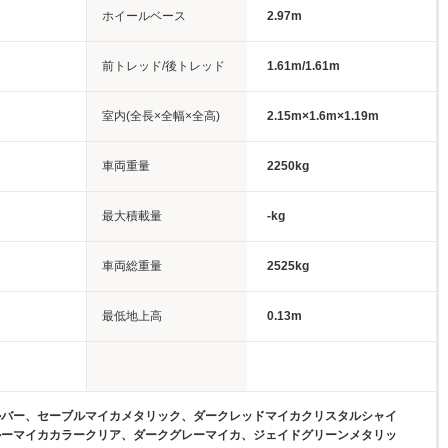
ホイールベース
2.97m
前トレッド/後トレッド
1.61m/1.61m
室内(全長×全幅×全高)
2.15m×1.6m×1.19m
車両重量
2250kg
最大積載量
-kg
車両総重量
2525kg
最低地上高
0.13m
ルバー、セーブルマイカメタリック、ダークレッドマイカクリスタルシャイ
ルーマイカカラークリア、ダークグレーマイカ、ジェイドグリーンメタリッ