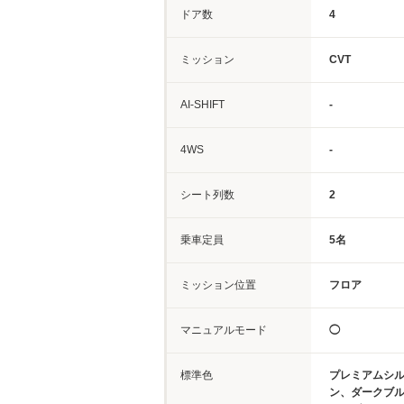
ドア数
4
ミッション
CVT
AI-SHIFT
-
4WS
-
シート列数
2
乗車定員
5名
ミッション位置
フロア
マニュアルモード
◯
標準色
プレミアムシ
ン、ダークブ