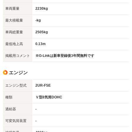
車両重量
2230kg
最大積載量
-kg
車両総重量
2505kg
最低地上高
0.13m
掲載用コメント
※G-Linkは新車登録後3年間無料です
エンジン
エンジン型式
2UR-FSE
種類
Ｖ型8気筒DOHC
過給器
-
可変気筒装置
-