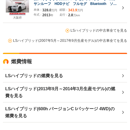
サンルーフ HDDナビ フルセグ Bluetooth ソナ
ー ETC ドラレコ バックカメラ オートライト
本体：
328.0
総額：
343.9
万円
万円
LEDヘッド フォグ レザーシート Pシート エア
年式：
2013
走行：
2.8
年
万km
シート シートヒーター ステアヒーター
大阪府
LSハイブリッドの中古車全てを見る
LSハイブリッド(2007年5月～2017年9月生産モデル)の中古車全てを見る
燃費情報
LSハイブリッドの燃費を見る
LSハイブリッド(2013年9月～2014年3月生産モデル)の燃
費を見る
LSハイブリッド(600h バージョンC Iパッケージ 4WD)の
燃費を見る