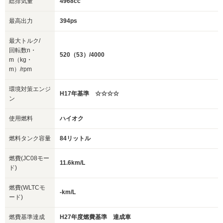
総排気量
4968cc
最高出力
394ps
最大トルク/
回転数n・
520（53）/4000
m（kg・
m）/rpm
環境対策エンジ
H17年基準 ☆☆☆☆
ン
使用燃料
ハイオク
燃料タンク容量
84リットル
燃費(JC08モー
11.6km/L
ド)
燃費(WLTCモ
-km/L
ード)
燃費基準達成
H27年度燃費基準 達成車