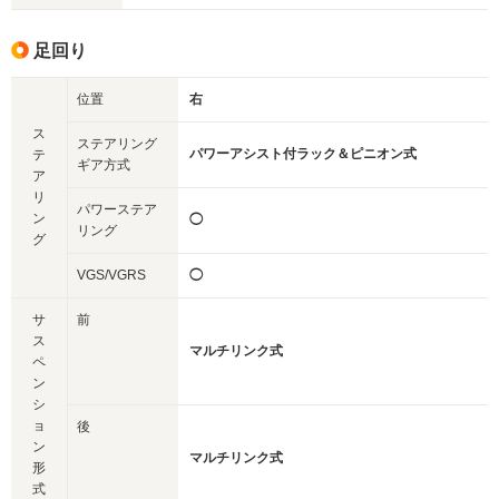
足回り
位置
右
ス
ステアリング
パワーアシスト付ラック＆ピニオン式
テ
ギア方式
ア
リ
パワーステア
ン
◯
リング
グ
VGS/VGRS
◯
サ
前
ス
マルチリンク式
ペ
ン
シ
ョ
後
ン
マルチリンク式
形
式