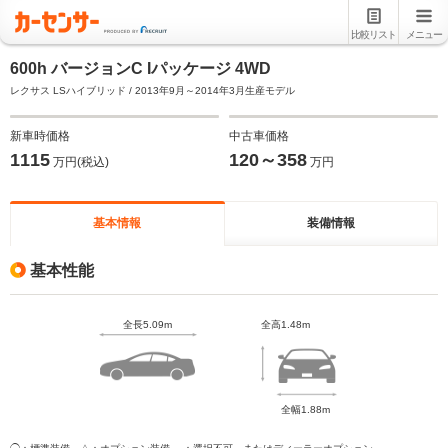
比較リスト
メニュー
600h バージョンC Iパッケージ 4WD
レクサス LSハイブリッド / 2013年9月～2014年3月生産モデル
新車時価格
中古車価格
1115
120～358
万円(税込)
万円
基本情報
装備情報
基本性能
全長5.09m
全高1.48m
全幅1.88m