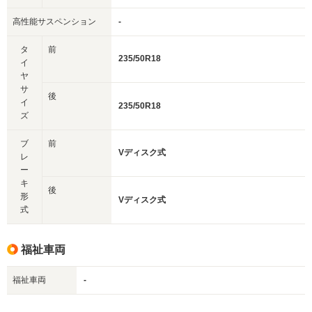
高性能サスペンション
-
タ
前
235/50R18
イ
ヤ
サ
後
イ
235/50R18
ズ
ブ
前
Vディスク式
レ
ー
キ
後
形
Vディスク式
式
福祉車両
福祉車両
-