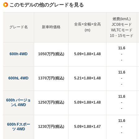
このモデルの他のグレードを見る
燃費(km/L)
全長×全幅×全高
JC08モード
グレード名
新車時価格
(m)
WLTCモード
10・15モード
11.6
600h 4WD
1050万円(税込)
5.09×1.88×1.48
-
-
11.6
600hL 4WD
1370万円(税込)
5.21×1.88×1.48
-
-
11.6
600h バージョ
1250万円(税込)
5.09×1.88×1.48
-
ンL 4WD
-
11.6
600h Fスポー
1230万円(税込)
5.09×1.88×1.47
-
ツ 4WD
-