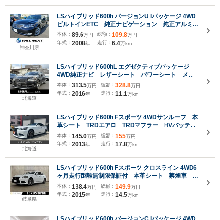
LSハイブリッド600h バージョンU Iパッケージ 4WD
ビルトインETC 純正ナビゲーション 純正アルミホ
イール バックカメラ 全席パワーシート 4席独立
本体：
89.6
総額：
109.8
万円
万円
温度調整オートエアコン 全席シートヒーターベンチ
年式：
2008
走行：
6.4
年
万km
レーション 電動リヤサイドサンシェード パワート
神奈川県
ランク
LSハイブリッド600hL エグゼクティブパッケージ
4WD純正ナビ レザーシート パワーシート メモ
リーシート シートヒーター ベンチレーションシー
本体：
313.5
総額：
328.8
万円
万円
ト レーダークルーズコントロール ステアリングヒ
年式：
2016
走行：
11.1
年
万km
ーター LKA BSM フルセグTV CD DVD
北海道
Bluetooth ブルーレイ
LSハイブリッド600h Fスポーツ 4WDサンルーフ 本
革シート TRDエアロ TRDマフラー HVバッテリ
ー交換済 マークレビンソン エンジンスターター
本体：
145.0
総額：
155
万円
万円
360°ドライブレコーダー トランクスポイラー
年式：
2013
走行：
17.8
年
万km
北海道
LSハイブリッド600h Fスポーツ クロスライン 4WD6
ヶ月走行距離無制限保証付 本革シート 禁煙車 純
正SDナビ バックカメラ 衝突軽減ブレーキ フル
本体：
138.4
総額：
149.9
万円
万円
セグ Bluetooth LEDヘッドライト シートエアコ
年式：
2015
走行：
14.5
年
万km
ン 4WD クリアランスソナー レーダークルーズ
岐阜県
コントロール
LSハイブリッド600h バージョンC Iパッケージ 4WD