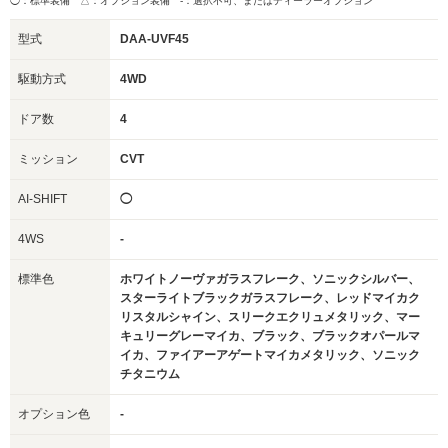
◯：標準装備 △：オプション装備
-：選択不可、またはディーラーオプション
型式
DAA-UVF45
駆動方式
4WD
ドア数
4
ミッション
CVT
AI-SHIFT
◯
4WS
-
標準色
ホワイトノーヴァガラスフレーク、ソニックシルバー、
スターライトブラックガラスフレーク、レッドマイカク
リスタルシャイン、スリークエクリュメタリック、マー
キュリーグレーマイカ、ブラック、ブラックオパールマ
イカ、ファイアーアゲートマイカメタリック、ソニック
チタニウム
オプション色
-