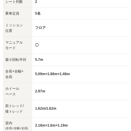
シート列数
2
乗車定員
5名
ミッション
フロア
位置
マニュアル
◯
モード
最小回転半径
5.7m
全長×全幅×
5.09m×1.88m×1.48m
全高
ホイール
2.97m
ベース
前トレッド/
1.62m/1.62m
後トレッド
室内
2.18m×1.6m×1.19m
(全長×全幅×全高)